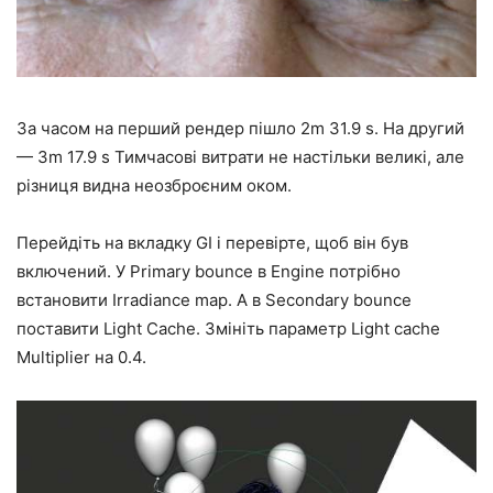
За часом на перший рендер пішло 2m 31.9 s. На другий
— 3m 17.9 s Тимчасові витрати не настільки великі, але
різниця видна неозброєним оком.
Перейдіть на вкладку GI і перевірте, щоб він був
включений. У Primary bounce в Engine потрібно
встановити Irradiance map. А в Secondary bounce
поставити Light Cache. Змініть параметр Light cache
Multiplier на 0.4.