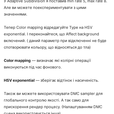
У Adaptive Subdivision я поставив min rate 5, max rate 8.
Але ви можете поекспериментувати з цими
значеннями.
Тепер Color mapping відредагуйте Type на
HSV
exponen
tial
. І переконайтеся, що Affect background
включений. ( даний параметр при відключенні не буде
спотворювати кольору, що відносяться до тла)
Color mapping
— визначає які колірні операції
виконуються під час фонового.
HSV exponen
tial
— зберігає відтінок і насиченість.
Також ви можете використовувати DMC sampler для
глобального контролю якості. А так само для
прискорення рендер процесу. (Налаштуванням DMC
сцена використовується інша)