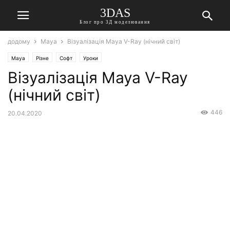
3DAS
Блог про 3Д моделювання
додому
Maya
Візуалізація Maya V-Ray (нічний світ)
Maya
Різне
Софт
Уроки
Візуалізація Maya V-Ray
(нічний світ)
446
20.04.2020