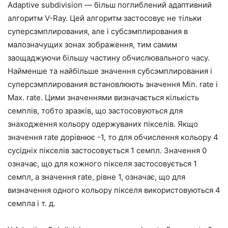
Adaptive subdivision — більш поглиблений адаптивний
алгоритм V-Ray. Цей алгоритм застосовує не тільки
суперсэмплирования, але і субсэмплирования в
малозначущих зонах зображення, тим самим
заощаджуючи більшу частину обчислювального часу.
Найменше та найбільше значення субсэмплирования і
суперсэмплирования встановлюють значення Min. rate і
Max. rate. Цими значеннями визначається кількість
семплів, тобто зразків, що застосовуються для
знаходження кольору одержуваних пікселів. Якщо
значення rate дорівнює -1, то для обчислення кольору 4
сусідніх пікселів застосовується 1 семпл. Значення 0
означає, що для кожного пікселя застосовується 1
семпл, а значення rate, рівне 1, означає, що для
визначення одного кольору пікселя використовуються 4
семпла і т. д.