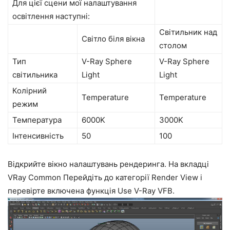
Для цієї сцени мої налаштування
освітлення наступні:
Світильник над
Світло біля вікна
столом
Тип
V-Ray Sphere
V-Ray Sphere
світильника
Light
Light
Колірний
Temperature
Temperature
режим
Температура
6000K
3000K
Інтенсивність
50
100
Відкрийте вікно налаштувань рендеринга. На вкладці
VRay Common Перейдіть до категорії Render View і
перевірте включена функція Use V-Ray VFB.