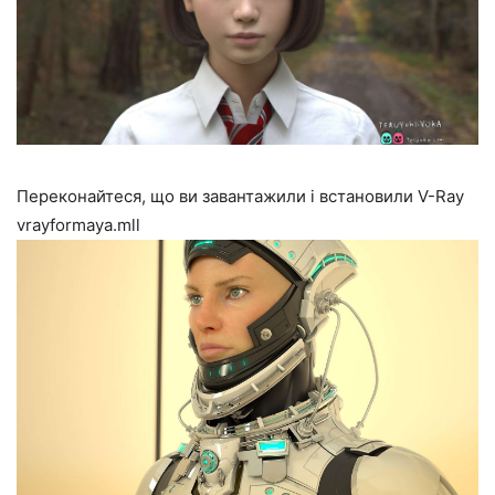
Переконайтеся, що ви завантажили і встановили V-Ray
vrayformaya.mll