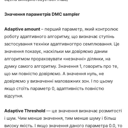
Значення параметрів DMC sampler
Adaptive amount
–
перший параметр,
який контролює
роботу адаптивного алгоритму,
що визначає ступінь
застосування техніки адаптивног
про семплювання.
Це
значення показує, наскільки ми довіряємо даним
алгоритмом прораховувати «незначні» ділянки, на
думку самого алгоритму. Значення 1, говорить про те,
що ми повністю довіряємо. А значення нуль, не
довіряємо у визначенні маловажних зон. І по цьому
якщо стоїть параметр 0, адаптивність повністю
відсутня.
Adaptive Threshold
—
це значення визначає розмитості
і шум.
Чим менше значення, тим менше шуму і більш
високу якість. І якщо значення даного параметра 0.0, то