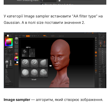
У категорії Image sampler встановити “AA filter type” на
Gaussian. А в полі size поставити значення 2.
Image sampler
— алгоритм, який створює зображення.