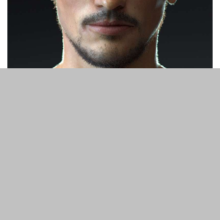
На зображенні нижче є три основні проблеми, які
необхідно усунути: