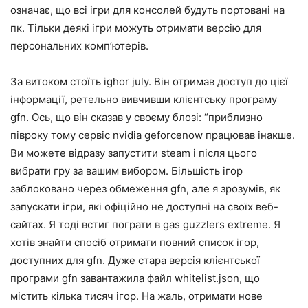
означає, що всі ігри для консолей будуть портовані на
пк. Тільки деякі ігри можуть отримати версію для
персональних комп’ютерів.
За витоком стоїть ighor july. Він отримав доступ до цієї
інформації, ретельно вивчивши клієнтську програму
gfn. Ось, що він сказав у своєму блозі: “приблизно
півроку тому сервіс nvidia geforcenow працював інакше.
Ви можете відразу запустити steam і після цього
вибрати гру за вашим вибором. Більшість ігор
заблоковано через обмеження gfn, але я зрозумів, як
запускати ігри, які офіційно не доступні на своїх веб-
сайтах. Я тоді встиг пограти в gas guzzlers extreme. Я
хотів знайти спосіб отримати повний список ігор,
доступних для gfn. Дуже стара версія клієнтської
програми gfn завантажила файл whitelist.json, що
містить кілька тисяч ігор. На жаль, отримати нове