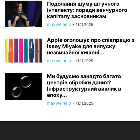
Подолання шуму штучного
інтелекту: поради венчурного
капіталу засновникам
maxwelhelp
-
11.11.2025
Apple оголошує про співпрацю з
Issey Miyake для випуску
незвичайної кишені...
maxwelhelp
-
11.11.2025
Ми будуємо занадто багато
центрів обробки даних?
Інфраструктурний виклик в
епоху...
maxwelhelp
-
11.11.2025