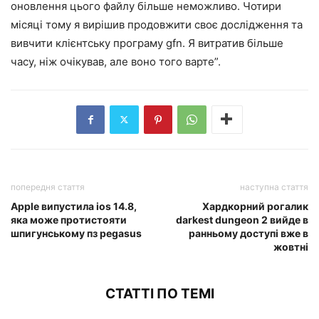
оновлення цього файлу більше неможливо. Чотири
місяці тому я вирішив продовжити своє дослідження та
вивчити клієнтську програму gfn. Я витратив більше
часу, ніж очікував, але воно того варте”.
попередня стаття
наступна стаття
Apple випустила ios 14.8,
Хардкорний рогалик
яка може протистояти
darkest dungeon 2 вийде в
шпигунському пз pegasus
ранньому доступі вже в
жовтні
СТАТТІ ПО ТЕМІ