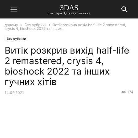
3DAS
Блог про 3Д моделювання
додому
Без рубрики
Витік розкрив вихід half-life 2 remastered,
crysis 4, bioshock 2022 та інших...
Без рубрики
Витік розкрив вихід half-life
2 remastered, crysis 4,
bioshock 2022 та інших
гучних хітів
174
14.09.2021