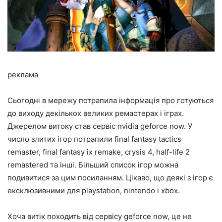
реклама
Сьогодні в мережу потрапила інформація про готуються
до виходу декількох великих ремастерах і іграх.
Джерелом витоку став сервіс nvidia geforce now. У
число злитих ігор потрапили final fantasy tactics
remaster, final fantasy ix remake, crysis 4, half-life 2
remastered та інші. Більший список ігор можна
подивитися за цим посиланням. Цікаво, що деякі з ігор є
ексклюзивними для playstation, nintendo і xbox.
Хоча витік походить від сервісу geforce now, це не