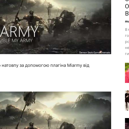
О
В
ma
В 
го
р
не
ги
 натовпу за допомогою плагіна Miarmy від