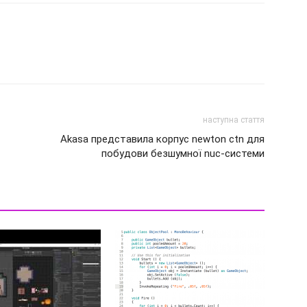
наступна стаття
Akasa представила корпус newton ctn для
побудови безшумної nuc-системи