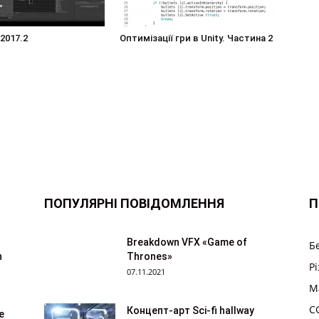
 2017.2
Оптимізації гри в Unity. Частина 2
ПОПУЛЯРНІ ПОВІДОМЛЕННЯ
П
Breakdown VFX «Game of
Б
n
Thrones»
Р
07.11.2021
M
CG
Концепт-арт Sci-fi hallway
е