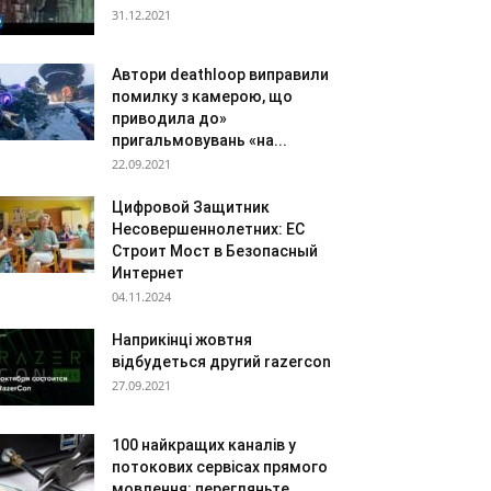
31.12.2021
Автори deathloop виправили
помилку з камерою, що
приводила до»
пригальмовувань «на...
22.09.2021
Цифровой Защитник
Несовершеннолетних: ЕС
Строит Мост в Безопасный
Интернет
04.11.2024
Наприкінці жовтня
відбудеться другий razercon
27.09.2021
100 найкращих каналів у
потокових сервісах прямого
мовлення: перегляньте