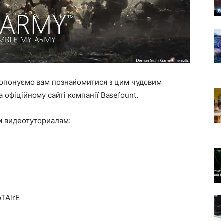
ропонуємо вам познайомитися з цим чудовим
офіційному сайті компанії Basefount.
м видеотуториалам:
oTAlrE