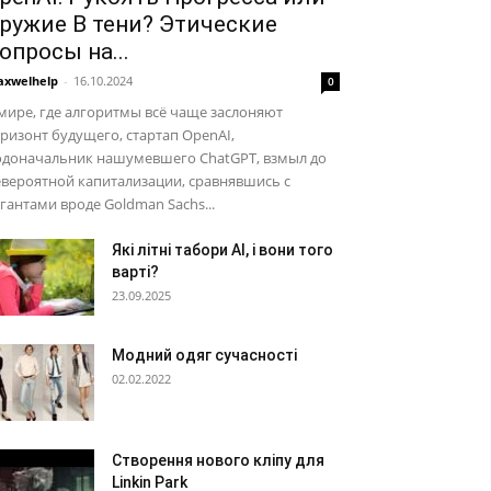
ружие В тени? Этические
опросы на...
xwelhelp
-
16.10.2024
0
мире, где алгоритмы всё чаще заслоняют
ризонт будущего, стартап OpenAI,
одоначальник нашумевшего ChatGPT, взмыл до
вероятной капитализации, сравнявшись с
гантами вроде Goldman Sachs...
Які літні табори AI, і вони того
варті?
23.09.2025
Модний одяг сучасності
02.02.2022
Створення нового кліпу для
Linkin Park