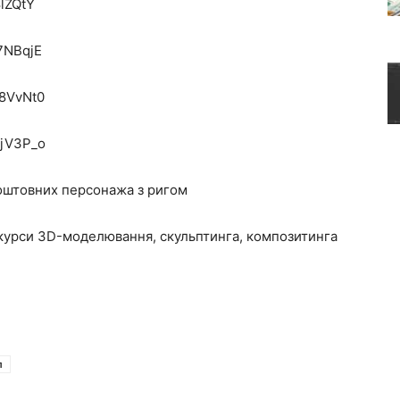
lZQtY
7NBqjE
u8VvNt0
DjV3P_o
коштовних персонажа з ригом
 курси 3D-моделювання, скульптинга, композитинга
л