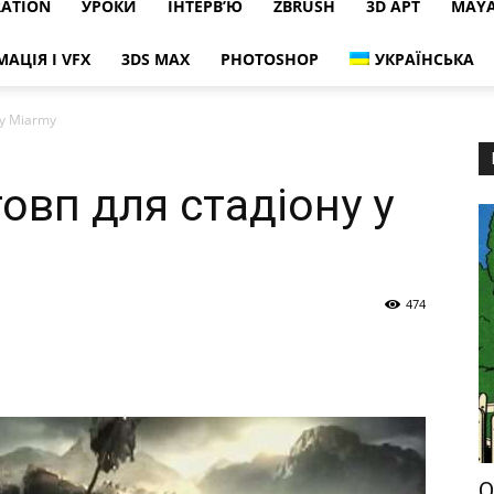
RATION
УРОКИ
ІНТЕРВ’Ю
ZBRUSH
3D АРТ
MAY
МАЦІЯ І VFX
3DS MAX
PHOTOSHOP
УКРАЇНСЬКА
 у Miarmy
овп для стадіону у
474
O