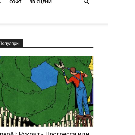
A
СОФТ
3D СЦЕНИ
Популярні
penAI: Рукоять Прогресса или