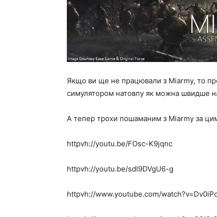
Якщо ви ще не працювали з Miarmy, то п
симулятором натовпу як можна швидше на 
А тепер трохи пошаманим з Miarmy за ци
httpvh://youtu.be/FOsc-K9jqnc
httpvh://youtu.be/sdI9DVgU6-g
httpvh://www.youtube.com/watch?v=Dv0iP