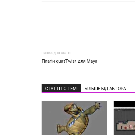
попередня стаття
Плагін quatTwist для Maya
СТАТТІ ПО ТЕМІ
БІЛЬШЕ ВІД АВТОРА