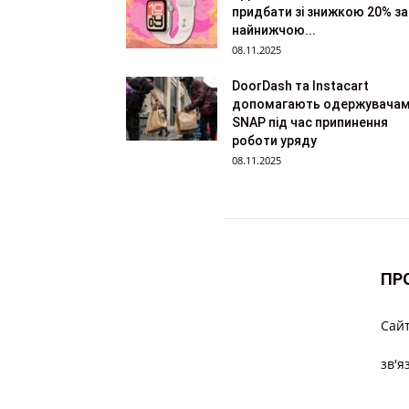
придбати зі знижкою 20% за
найнижчою...
08.11.2025
DoorDash та Instacart
допомагають одержувача
SNAP під час припинення
роботи уряду
08.11.2025
ПР
Cайт
зв'я