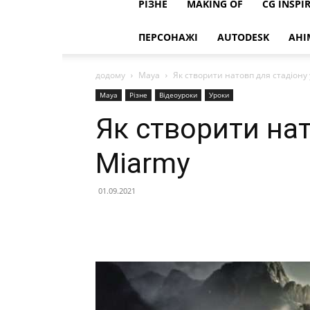
РІЗНЕ
MAKING OF
CG INSPI
ПЕРСОНАЖІ
AUTODESK
АНІ
додому
Maya
Як створити натовп для стадіону
Maya
Різне
Відеоуроки
Уроки
Як створити нат
Miarmy
01.09.2021