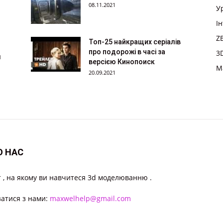
08.11.2021
У
І
Z
Топ-25 найкращих серіалів
про подорожі в часі за
3
м
версією Кинопоиск
M
20.09.2021
О НАС
 , на якому ви навчитеся 3d моделюванню .
затися з нами:
maxwelhelp@gmail.com