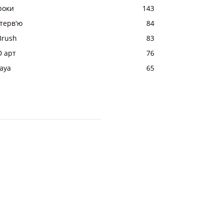
роки
143
нтерв'ю
84
Brush
83
D арт
76
aya
65