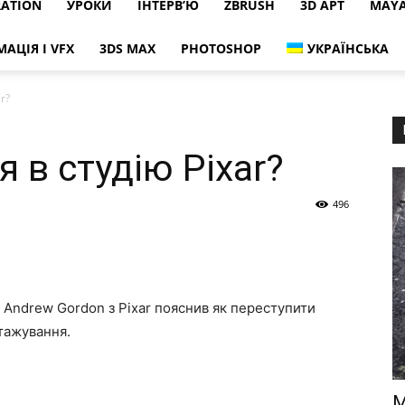
RATION
УРОКИ
ІНТЕРВ’Ю
ZBRUSH
3D АРТ
MAY
МАЦІЯ І VFX
3DS MAX
PHOTOSHOP
УКРАЇНСЬКА
r?
 в студію Pixar?
496
? Andrew Gordon з Pixar пояснив як переступити
стажування.
M