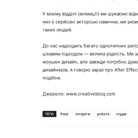
У моєму відділі (анімації) ми шукаємо ві
них є серйозні акторські навички, ми риз
таких людей.
До нас надходить багато однотипних рило
цікавим підходом — велика рідкість. Ми 
моушен дизайн, але завжди потрібно дум
дизайнерів, я говорю зараз про After Effe
подібне.
Джерело: www.creativebloq.com
ТЕГИ
Pixar
інтерв'ю
робота
студія