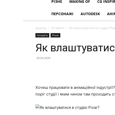
РІЗНЕ
MAKING OF
CG INSPI
ПЕРСОНАЖІ
AUTODESK
АНІ
додому
Інтерв'ю
Як влаштуватися в студію Pixa
Інтерв'ю
Різне
Як влаштуватися
20.04.2020
Хочеш працювати в анімаційної індустрії
поріг студії і яким чином там проходить 