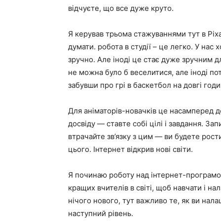
відчуєте, що все дуже круто.
Я керував трьома стажуваннями тут в Pix
думати. робота в студії – це легко. У на
зручно. Але іноді це стає дуже зручним д
не можна було б веселитися, але іноді п
забувши про грі в баскетбол на довгі годи
Для аніматорів-новачків це насамперед д
досвіду — ставте собі цілі і завдання. За
втрачайте зв’язку з цим — ви будете рости
цього. Інтернет відкрив нові світи.
Я починаю роботу над інтернет-програмо
кращих вчителів в світі, щоб навчати і на
нічого нового, тут важливо те, як ви нал
наступний рівень.