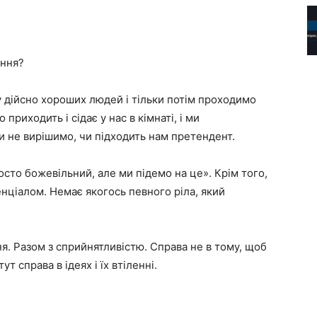
ання?
 дійсно хороших людей і тільки потім проходимо
риходить і сідає у нас в кімнаті, і ми
ки не вирішимо, чи підходить нам претендент.
сто божевільний, але ми підемо на це». Крім того,
енціалом. Немає якогось певного ріла, який
ня. Разом з сприйнятливістю. Справа не в тому, щоб
т справа в ідеях і їх втіленні.