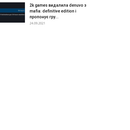
2k games видалила denuvo з
mafia: definitive edition і
пропонує гру...
24.09.2021