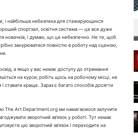
ar, і найбільша небезпека для стажирующихся
с хороший спортзал, освітня система — це все дуже
ля новачків, і думаю, що це небезпечно. Не те, щоб
отрібно занурюватися повністю в роботу над сценою,
ни.
освід, а якщо у вас немає доступу до отримання
пишіться на курси; робіть щось на робочому місці, не
 і ставати краще. Зараз є багато способів досягти
ю The Art Department.org ми намагаємося залучити
лагоджувати зворотний зв’язок у роботі. Тут немає
аштовуєте цю зворотний зв’язок і переходите на