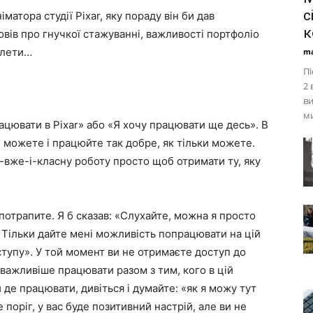
с
атора студії Pixar, яку пораду він би дав
к
вів про гнучкої стажуванні, важливості портфоліо
алети…
ma
Пі
2 
ви
ми
ацювати в Pixar» або «Я хочу працювати ще десь». В
и можете і працюйте так добре, як тільки можете.
вже-і-класну роботу просто щоб отримати ту, яку
потрапите. Я б сказав: «Слухайте, можна я просто
 Тільки дайте мені можливість попрацювати на цій
оступу». У той момент ви не отримаєте доступ до
 важливіше працювати разом з тим, кого в цій
 де працювати, дивіться і думайте: «як я можу тут
 поріг, у вас буде позитивний настрій, але ви не