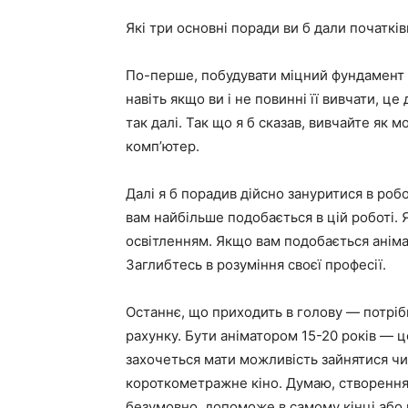
Які три основні поради ви б дали початкі
По-перше, побудувати міцний фундамент з
навіть якщо ви і не повинні її вивчати, ц
так далі. Так що я б сказав, вивчайте як 
комп’ютер.
Далі я б порадив дійсно зануритися в робо
вам найбільше подобається в цій роботі.
освітленням. Якщо вам подобається анімац
Заглибтесь в розуміння своєї професії.
Останнє, що приходить в голову — потріб
рахунку. Бути аніматором 15-20 років — ц
захочеться мати можливість зайнятися чи
короткометражне кіно. Думаю, створення фі
безумовно, допоможе в самому кінці або 