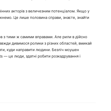
дмінних акторів з величезним потенціалом. Якщо у
икнемо. Це лише половина справи, знаєте, знайти
в з тими ж самими вправами. Але рили в дійсно
завжди дивимося ролики з різних областей, вмикай
ати, куди направити людини. Безліч моушен
cts — це люди, здатні робити розкадрування і