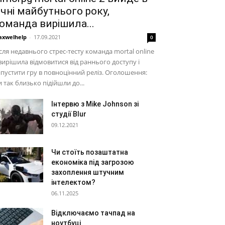
ічні майбутнього року,
оманда вирішила...
xwelhelp
-
17.09.2021
0
сля недавнього стрес-тесту команда mortal online
вирішила відмовитися від раннього доступу і
пустити гру в повноцінний реліз. Оголошення:
 так близько підійшли до...
Інтервю з Mike Johnson зі
студії Blur
09.12.2021
Чи стоїть позаштатна
економіка під загрозою
захоплення штучним
інтелектом?
06.11.2025
Відключаємо тачпад на
ноутбуці