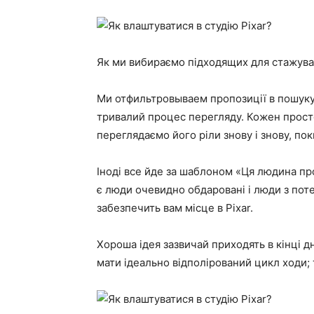
Як ми вибираємо підходящих для стажув
Ми отфильтровываем пропозиції в пошуку
тривалий процес перегляду. Кожен просто п
переглядаємо його ріли знову і знову, по
Іноді все йде за шаблоном «Ця людина про
є люди очевидно обдаровані і люди з пот
забезпечить вам місце в Pixar.
Хороша ідея зазвичай приходять в кінці д
мати ідеально відполірований цикл ходи; ту