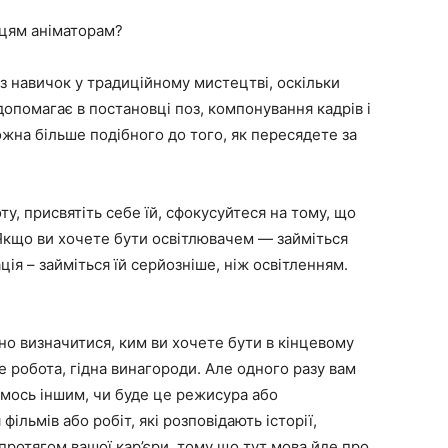
вцям аніматорам?
 навичок у традиційному мистецтві, оскільки
е допомагає в постановці поз, компонування кадрів і
можна більше подібного до того, як пересядете за
ту, присвятіть себе їй, сфокусуйтеся на тому, що
 Якщо ви хочете бути освітлювачем — займіться
ія – займіться їй серйозніше, ніж освітленням.
но визначитися, ким ви хочете бути в кінцевому
е робота, гідна винагороди. Але одного разу вам
мось іншим, чи буде це режисура або
льмів або робіт, які розповідають історії,
протягом вашої кар’єри, тому що тут мова йде про