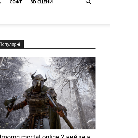
A
СОФТ
3D СЦЕНИ
Популярні
morpg mortal online 2 вийде в