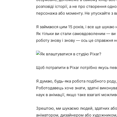
розповіді історії, а не про створення од
персонажа або моменту. Не упускайте з в
Я займаюся цим 15 років, і все ще шукаю 
Як тільки ви стали самовдоволеним — ви с
роботу знову і знову — ось це справжня 
Щоб потрапити в Pixar потрібно якусь певн
Я думаю, будь-яка робота подібного роду,
Роботодавець хоче знати, здатні виконув
наук в анімації, якщо таке взагалі можлив
Зрештою, ми шукаємо людей, здатних або в
аніматором, дизайнером або художником, 