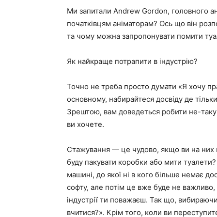
Ми запитали Andrew Gordon, головного анім
початківцям аніматорам? Ось що він розпо
та чому можна запропонувати помити ту
Як найкраще потрапити в індустрію?
Точно не треба просто думати «Я хочу пр
основному, набирайтеся досвіду де тільк
Зрештою, вам доведеться робити не-таку-
ви хочете.
Стажування — це чудово, якщо ви на них 
буду пакувати коробки або мити туалети?
машині, до якої ні в кого більше немає д
софту, але потім це вже буде не важливо,
індустрії ти поважаєш. Так що, вибираючи
вчитися?». Крім того, коли ви переступите