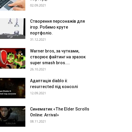
02.09.2021
Створення персонажів для
ігор. Робимо круте
портфоліо.
31.12.2021
Warner bros, за чутками,
створює файтинг на зразок
super smash bros....
26.10.2021
Адаптація diablo ii:
resurrected під консолі
12.09.2021
Синематик «The Elder Scrolls
Online: Arrival»
08.11.2021