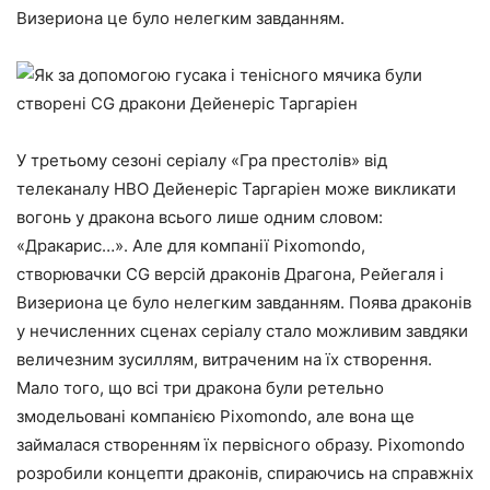
Визериона це було нелегким завданням.
У третьому сезоні серіалу «Гра престолів» від
телеканалу HBO Дейенеріс Таргаріен може викликати
вогонь у дракона всього лише одним словом:
«Дракарис…». Але для компанії Pixomondo,
створювачки СG версій драконів Драгона, Рейегаля і
Визериона це було нелегким завданням. Поява драконів
у нечисленних сценах серіалу стало можливим завдяки
величезним зусиллям, витраченим на їх створення.
Мало того, що всі три дракона були ретельно
змодельовані компанією Pixomondo, але вона ще
займалася створенням їх первісного образу. Pixomondo
розробили концепти драконів, спираючись на справжніх