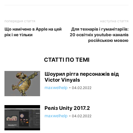
попередня стаття
наступна стаття
Що намічено в Apple на цей
Для технарів і гуманітаріїв:
рік і не тільки
20 освітніх youtube-каналів
російською мовою
СТАТТІ ПО ТЕМІ
Шоурил рігга персонажів від
Victor Vinyals
maxwelhelp
-
04.02.2022
Реліз Unity 2017.2
maxwelhelp
-
04.02.2022