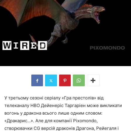
У третьому сезоні серіалу «Гра престолів» від
телеканалу HBO Дейенеріс Таргаріен може викликати
вогонь у дракона всього лише одним словом:
«Дракарис…». Але для компанії Pixomondo,
створювачки СG версій драконів Драгона, Рейегаля і