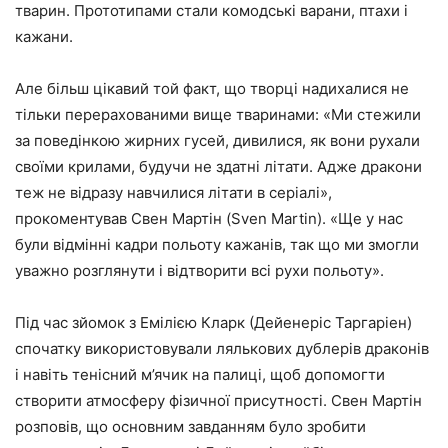
тварин. Прототипами стали комодські варани, птахи і
кажани.
Але більш цікавий той факт, що творці надихалися не
тільки перерахованими вище тваринами: «Ми стежили
за поведінкою жирних гусей, дивилися, як вони рухали
своїми крилами, будучи не здатні літати. Адже дракони
теж не відразу навчилися літати в серіалі»,
прокоментував Свен Мартін (Sven Martin). «Ще у нас
були відмінні кадри польоту кажанів, так що ми змогли
уважно розглянути і відтворити всі рухи польоту».
Під час зйомок з Емілією Кларк (Дейенеріс Таргаріен)
спочатку використовували лялькових дублерів драконів
і навіть тенісний м’ячик на палиці, щоб допомогти
створити атмосферу фізичної присутності. Свен Мартін
розповів, що основним завданням було зробити