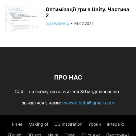
Оптимізації гри в Unity. Частина
2
maxwelhelp
-
04.02.2022
ПРО НАС
Cайт , на якому ви навчитеся 3d моделюванню .
зв'язатися з нами:
maxwelhelp@gmail.com
Різне
Making of
CG Inspiration
Уроки
Інтерв’ю
ZBrush
3D арт
Maya
Софт
3D сцени
Персонажі