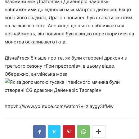
взаємини між Драгоном і Дейенеріс найбільш
наближеними до відносин між матір’ю і дитиною. Якщо
вона його гладила, Драгон повинен був ставати схожим
на ласкавого кота. Але якщо до нього наближається
незнайомець, він повинен був швидко перетворитися на
монстра оскалившего ікла.
Дізнайтеся більше про те, як були створені дракони з
третього сезону «Гри престолів», в цьому відео.
Обережно, англійська мова
httpvh://www.youtube.com/watch?v=ziaygy3IfMw