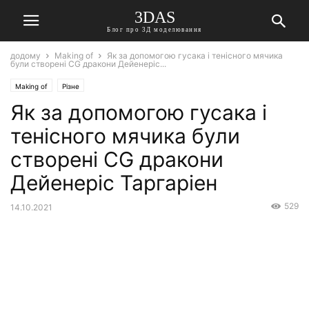
3DAS
Блог про 3Д моделювання
додому
Making of
Як за допомогою гусака і тенісного мячика
були створені CG дракони Дейенеріс...
Making of
Різне
Як за допомогою гусака і
тенісного мячика були
створені CG дракони
Дейенеріс Таргаріен
529
14.10.2021