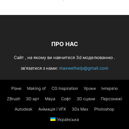
ПРО НАС
Cайт , на якому ви навчитеся 3d моделюванню .
зв'язатися з нами:
maxwelhelp@gmail.com
Різне
Making of
CG Inspiration
Уроки
Інтерв’ю
ZBrush
3D арт
Maya
Софт
3D сцени
Персонажі
Autodesk
Анімація і VFX
3Ds Max
Photoshop
Українська