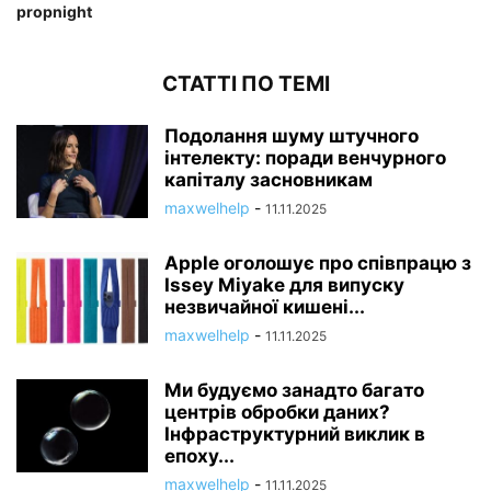
propnight
СТАТТІ ПО ТЕМІ
Подолання шуму штучного
інтелекту: поради венчурного
капіталу засновникам
maxwelhelp
-
11.11.2025
Apple оголошує про співпрацю з
Issey Miyake для випуску
незвичайної кишені...
maxwelhelp
-
11.11.2025
Ми будуємо занадто багато
центрів обробки даних?
Інфраструктурний виклик в
епоху...
maxwelhelp
-
11.11.2025