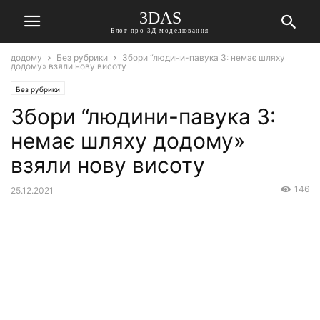
3DAS
Блог про 3Д моделювання
додому
Без рубрики
Збори “людини-павука 3: немає шляху
додому» взяли нову висоту
Без рубрики
Збори “людини-павука 3:
немає шляху додому»
взяли нову висоту
146
25.12.2021