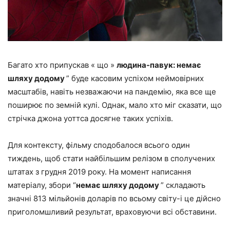
Багато хто припускав « що »
людина-павук: немає
шляху додому
” буде касовим успіхом неймовірних
масштабів, навіть незважаючи на пандемію, яка все ще
поширює по земній кулі. Однак, мало хто міг сказати, що
стрічка джона уоттса досягне таких успіхів.
Для контексту, фільму сподобалося всього один
тиждень, щоб стати найбільшим релізом в сполучених
штатах з грудня 2019 року. На момент написання
матеріалу, збори “
немає шляху додому
” складають
значні 813 мільйонів доларів по всьому світу-і це дійсно
приголомшливий результат, враховуючи всі обставини.