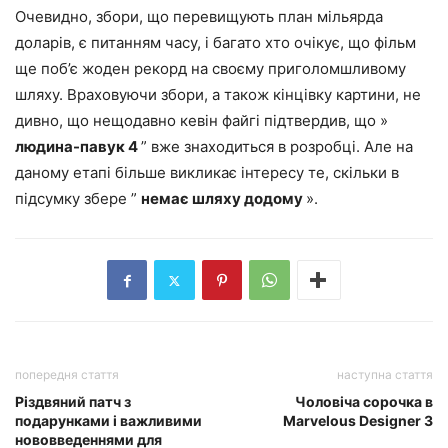
Очевидно, збори, що перевищують план мільярда
доларів, є питанням часу, і багато хто очікує, що фільм
ще поб’є жоден рекорд на своєму приголомшливому
шляху. Враховуючи збори, а також кінцівку картини, не
дивно, що нещодавно кевін файгі підтвердив, що »
людина-павук 4
” вже знаходиться в розробці. Але на
даному етапі більше викликає інтересу те, скільки в
підсумку збере ”
немає шляху додому
».
попередня стаття
наступна стаття
Різдвяний патч з
Чоловіча сорочка в
подарунками і важливими
Marvelous Designer 3
нововведеннями для