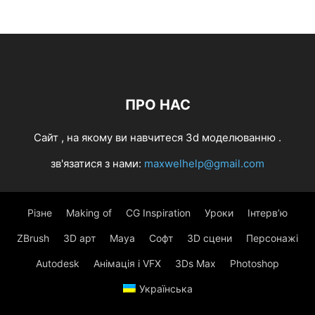
ПРО НАС
Cайт , на якому ви навчитеся 3d моделюванню .
зв'язатися з нами:
maxwelhelp@gmail.com
Різне
Making of
CG Inspiration
Уроки
Інтерв’ю
ZBrush
3D арт
Maya
Софт
3D сцени
Персонажі
Autodesk
Анімація і VFX
3Ds Max
Photoshop
Українська