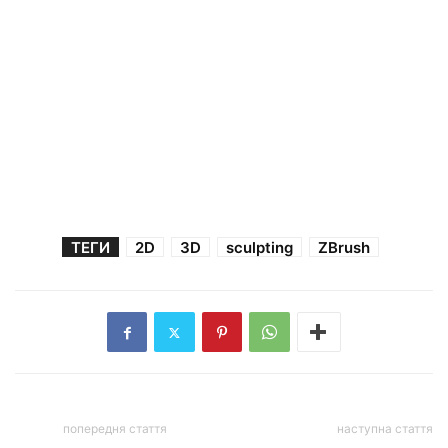
ТЕГИ
2D
3D
sculpting
ZBrush
попередня стаття
наступна стаття