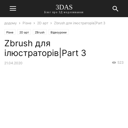
3DAS
Блог про 3Д моделювання
додому
Різне
2D арт
Zbrush для ілюстраторів|Part 3
Різне
2D арт
ZBrush
Відеоуроки
Zbrush для
ілюстраторів|Part 3
523
21.04.2020