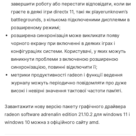
завершити роботу або перестати відповідати, коли ви
граєте в деякі ігри directx 11, такі як playerunknown’s
battlegrounds, з кількома підключеними дисплеями в
розширеному режимі;
розширена синхронізація може викликати появу
чорного екрану при включенні в деяких іграх і
конфігураціях системи. Користувачі, у яких можуть
виникнути проблеми з включеною розширеною
синхронізацією, повинні відключити її;
метрики продуктивності radeon і функції ведення
журналу можуть періодично повідомляти про дуже
високі і невірні значення тактової частоти пам’яті.
Завантажити нову версію пакету графічного драйвера
radeon software adrenalin edition 21.10.2 для windows 11 і
windows 10 можна з офіційного сайту amd.