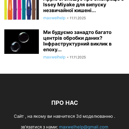
Issey Miyake для випуску
незвичайної кишені...
maxwelhelp
-
11.11.2025
Ми будуємо занадто багато
центрів обробки даних?
Інфраструктурний виклик в
епоху...
maxwelhelp
-
11.11.2025
ПРО НАС
Cайт , на якому ви навчитеся 3d моделюванню .
зв'язатися з нами:
maxwelhelp@gmail.com