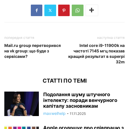
попередня стаття
наступна стаття
Mail.ru group перетворився
Intel core i9-11900k на
на vk group: що буде з
частоті 7145 мгц показав
сервісами?
кращий результат в superpi
32m
СТАТТІ ПО ТЕМІ
Подолання шуму штучного
інтелекту: поради венчурного
капіталу засновникам
maxwelhelp
-
11.11.2025
Apple оголошує про співпрацю з