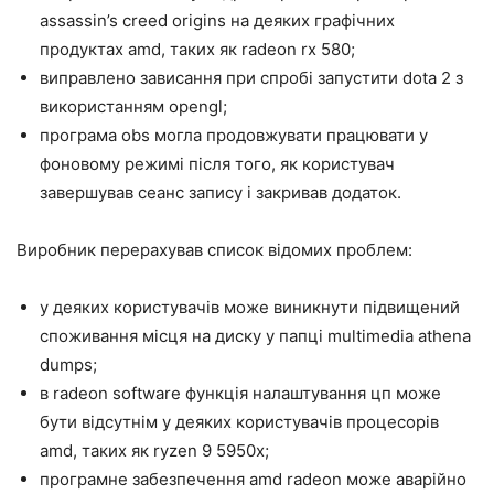
assassin’s creed origins на деяких графічних
продуктах amd, таких як radeon rx 580;
виправлено зависання при спробі запустити dota 2 з
використанням opengl;
програма obs могла продовжувати працювати у
фоновому режимі після того, як користувач
завершував сеанс запису і закривав додаток.
Виробник перерахував список відомих проблем:
у деяких користувачів може виникнути підвищений
споживання місця на диску у папці multimedia athena
dumps;
в radeon software функція налаштування цп може
бути відсутнім у деяких користувачів процесорів
amd, таких як ryzen 9 5950x;
програмне забезпечення amd radeon може аварійно