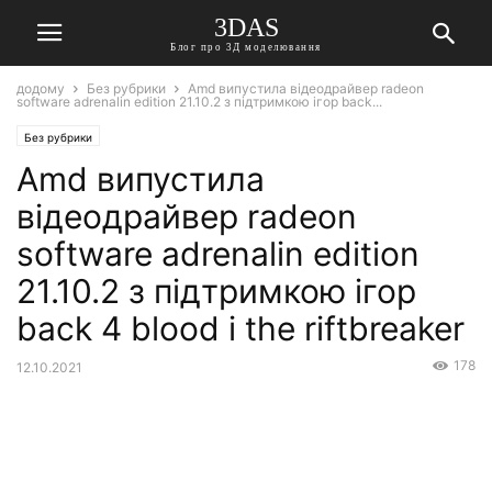
3DAS
Блог про 3Д моделювання
додому
Без рубрики
Amd випустила відеодрайвер radeon
software adrenalin edition 21.10.2 з підтримкою ігор back...
Без рубрики
Amd випустила
відеодрайвер radeon
software adrenalin edition
21.10.2 з підтримкою ігор
back 4 blood і the riftbreaker
178
12.10.2021