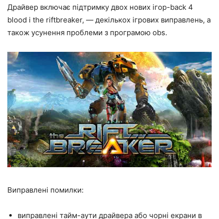
Драйвер включає підтримку двох нових ігор-back 4
blood і the riftbreaker, — декількох ігрових виправлень, а
також усунення проблеми з програмою obs.
Виправлені помилки:
виправлені тайм-аути драйвера або чорні екрани в