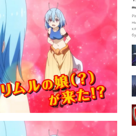
ma
Рі
нь
кл
бу