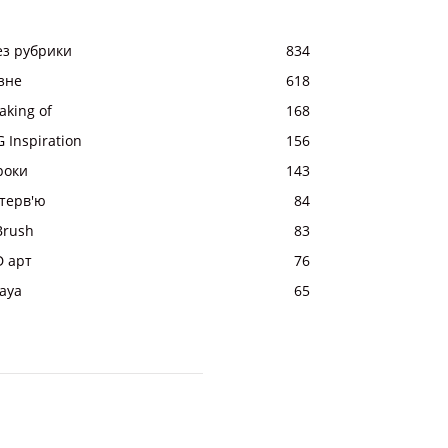
ез рубрики
834
ізне
618
aking of
168
 Inspiration
156
роки
143
нтерв'ю
84
Brush
83
D арт
76
aya
65