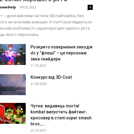
xwelhelp
-
04.02.2022
0
гг – дуже важлива частина 3D-пайплайна, без
ого не можлива анімація. У статті розглядаються
ючові особливості, характерні для гарного рігга
дь-якого персонажа.
Розкрито повернення лиходія
dc у “флеші” – це персонаж
зака снайдера
11.10.2021
Конкурс від 3D-Coat
21.04.2020
Чутки: видавець mortal
kombat випустить файтинг-
кросовер в стилі super smash
bros.,...
25.10.2021