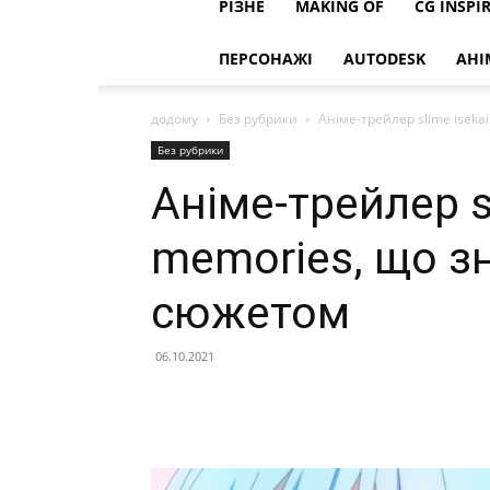
РІЗНЕ
MAKING OF
CG INSPI
ПЕРСОНАЖІ
AUTODESK
АНІ
додому
Без рубрики
Аніме-трейлер slime isek
Без рубрики
Аніме-трейлер s
memories, що з
сюжетом
06.10.2021