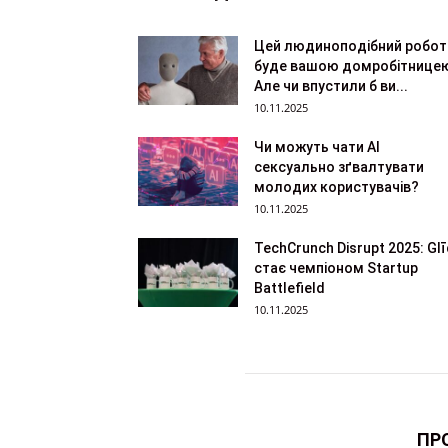
Цей людиноподібний робот
буде вашою домробітнице
Але чи впустили б ви...
10.11.2025
Чи можуть чати AI
сексуально зґвалтувати
молодих користувачів?
10.11.2025
TechCrunch Disrupt 2025: Gl
стає чемпіоном Startup
Battlefield
10.11.2025
ПР