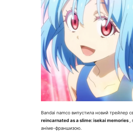
Bandai namco випустила новий трейлер св
reincarnated as a slime: isekai memories
,
аніме-франшизою.