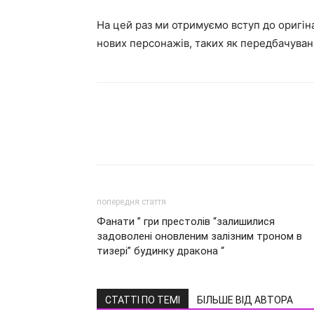
На цей раз ми отримуємо вступ до оригінал
нових персонажів, таких як передбачувана 
попередня стаття
Фанати ” гри престолів “залишилися
задоволені оновленим залізним троном в
тизері” будинку дракона “
СТАТТІ ПО ТЕМІ
БІЛЬШЕ ВІД АВТОРА