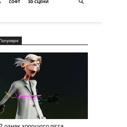
A
СОФТ
3D СЦЕНИ
Популярні
2 ознак хорошого рігга