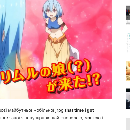
оєї майбутньої мобільної jrpg
that time i got
 пов’язаної з популярною лайт-новелою, мангою і