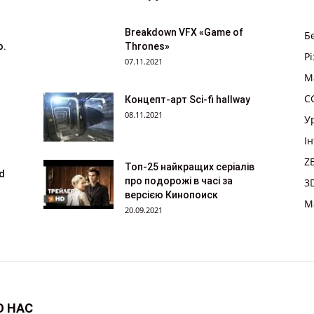
Breakdown VFX «Game of
Б
ю.
Thrones»
Р
07.11.2021
M
CG
Концепт-арт Sci-fi hallway
08.11.2021
У
І
Z
Топ-25 найкращих серіалів
īd
про подорожі в часі за
3
версією Кинопоиск
M
20.09.2021
О НАС