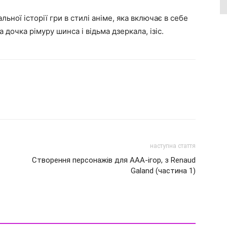
ьної історії гри в стилі аніме, яка включає в себе
дочка рімуру шинса і відьма дзеркала, ізіс.
наступна стаття
Створення персонажів для AAA-ігор, з Renaud
Galand (частина 1)