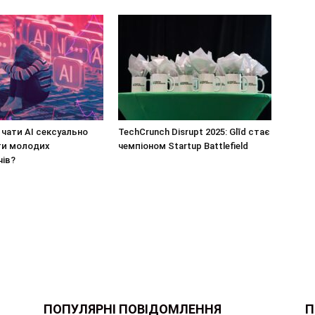
чати AI сексуально
TechCrunch Disrupt 2025: Glīd стає
ти молодих
чемпіоном Startup Battlefield
чів?
ПОПУЛЯРНІ ПОВІДОМЛЕННЯ
П