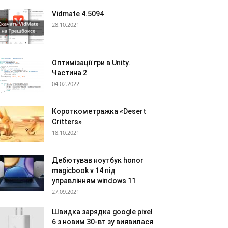
Vidmate 4.5094
28.10.2021
Оптимізації гри в Unity.
Частина 2
04.02.2022
Короткометражка «Desert
Critters»
18.10.2021
Дебютував ноутбук honor
magicbook v 14 під
управлінням windows 11
27.09.2021
Швидка зарядка google pixel
6 з новим 30-вт зу виявилася