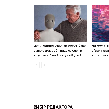
Цей людиноподібний робот буде
Чи можуть 
вашою домробітницею. Але чи
зґвалтува
впустили б ви його у свій дім?
користува
ВИБІР РЕДАКТОРА