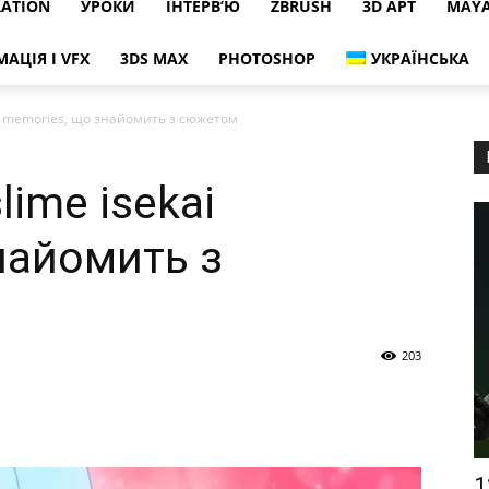
RATION
УРОКИ
ІНТЕРВ’Ю
ZBRUSH
3D АРТ
MAY
МАЦІЯ І VFX
3DS MAX
PHOTOSHOP
УКРАЇНСЬКА
ai memories, що знайомить з сюжетом
lime isekai
найомить з
203
1