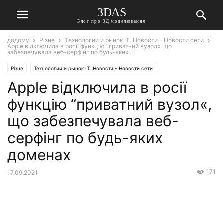
3DAS
Блог про 3Д моделювання
додому
Різне
Технологии и рынок IT. Новости - Новости сети
Apple відключила в росії функцію “приватний вузол«, що
забезпечувала веб-серфінг по будь-яких...
Різне
Технологии и рынок IT. Новости - Новости сети
Apple відключила в росії
функцію “приватний вузол«,
що забезпечувала веб-
серфінг по будь-яких
доменах
171
17.09.2021