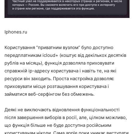
Iphones.ru
Користування “приватним вузлом” було доступно
передплатникам icloud+ (коштує від декількох десятків
рублів на місяць), функція дозволяла приховувати
справжній ip-адресу користувача і навіть те, на які
ресурси він заходить. Проста настройка дозволяє
приховувати місце розташування користувача і
займатися веб-серфінгом без обмежень.
Деякі не виключають відновлення функціональності
після завершення виборів в росії, але, цілком можливо,
що функція більше не буде доступна російським
користувачам ніколи. Сама apple поки уникає виступати