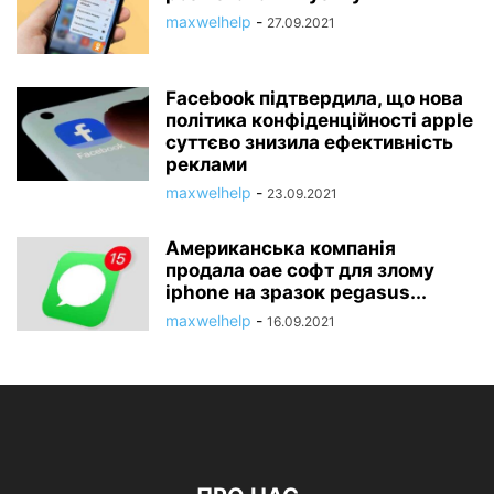
maxwelhelp
-
27.09.2021
Facebook підтвердила, що нова
політика конфіденційності apple
суттєво знизила ефективність
реклами
maxwelhelp
-
23.09.2021
Американська компанія
продала оае софт для злому
iphone на зразок pegasus...
maxwelhelp
-
16.09.2021