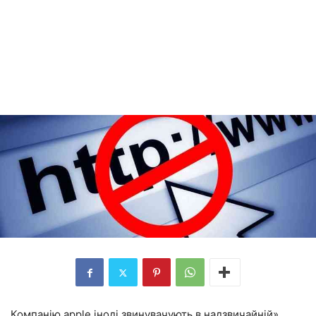
Компанію apple іноді звинувачують в надзвичайній»