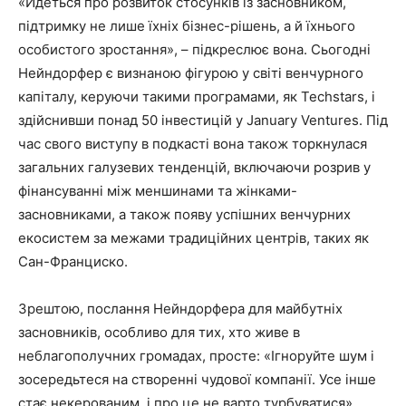
«Йдеться про розвиток стосунків із засновником,
підтримку не лише їхніх бізнес-рішень, а й їхнього
особистого зростання», – підкреслює вона. Сьогодні
Нейндорфер є визнаною фігурою у світі венчурного
капіталу, керуючи такими програмами, як Techstars, і
здійснивши понад 50 інвестицій у January Ventures. Під
час свого виступу в подкасті вона також торкнулася
загальних галузевих тенденцій, включаючи розрив у
фінансуванні між меншинами та жінками-
засновниками, а також появу успішних венчурних
екосистем за межами традиційних центрів, таких як
Сан-Франциско.
Зрештою, послання Нейндорфера для майбутніх
засновників, особливо для тих, хто живе в
неблагополучних громадах, просте: «Ігноруйте шум і
зосередьтеся на створенні чудової компанії. Усе інше
стає некерованим, і про це не варто турбуватися».