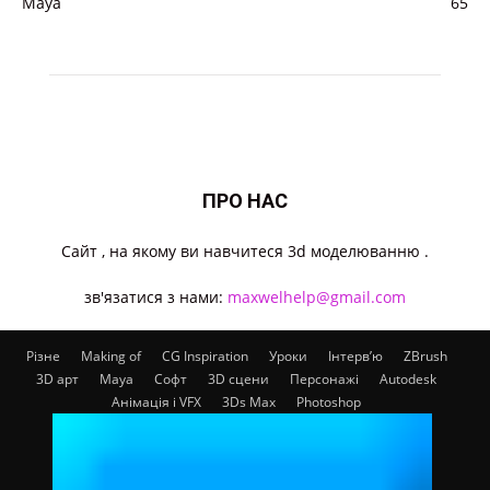
Maya
65
ПРО НАС
Cайт , на якому ви навчитеся 3d моделюванню .
зв'язатися з нами:
maxwelhelp@gmail.com
Різне
Making of
CG Inspiration
Уроки
Інтерв’ю
ZBrush
3D арт
Maya
Софт
3D сцени
Персонажі
Autodesk
Анімація і VFX
3Ds Max
Photoshop