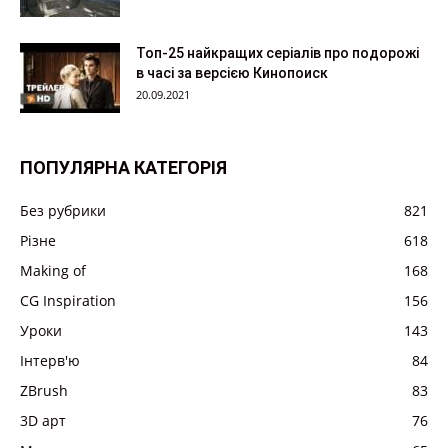
Топ-25 найкращих серіалів про подорожі
в часі за версією Кинопоиск
20.09.2021
ПОПУЛЯРНА КАТЕГОРІЯ
Без рубрики
821
Різне
618
Making of
168
CG Inspiration
156
Уроки
143
Інтерв'ю
84
ZBrush
83
3D арт
76