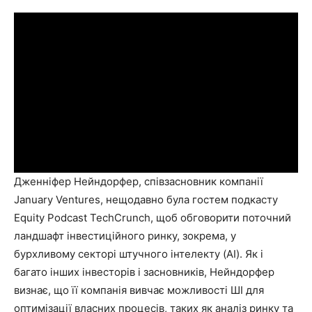
Дженніфер Нейндорфер, співзасновник компанії
January Ventures, нещодавно була гостем подкасту
Equity Podcast TechCrunch, щоб обговорити поточний
ландшафт інвестиційного ринку, зокрема, у
бурхливому секторі штучного інтелекту (AI). Як і
багато інших інвесторів і засновників, Нейндорфер
визнає, що її компанія вивчає можливості ШІ для
оптимізації власних процесів, таких як аналіз ринку та