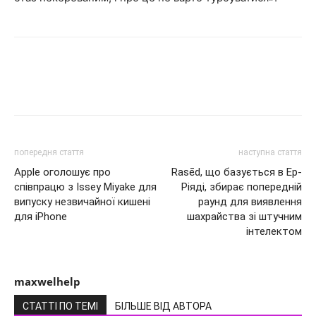
попередня стаття
наступна стаття
Apple оголошує про
Rasēd, що базується в Ер-
співпрацю з Issey Miyake для
Ріяді, збирає попередній
випуску незвичайної кишені
раунд для виявлення
для iPhone
шахрайства зі штучним
інтелектом
maxwelhelp
СТАТТІ ПО ТЕМІ
БІЛЬШЕ ВІД АВТОРА