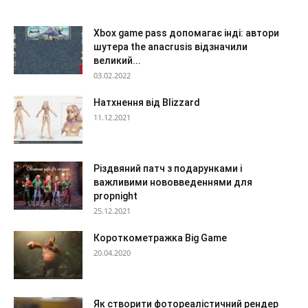
Xbox game pass допомагає інді: автори
шутера the anacrusis відзначили
великий...
03.02.2022
Натхнення від Blizzard
11.12.2021
Різдвяний патч з подарунками і
важливими нововведеннями для
propnight
25.12.2021
Короткометражка Big Game
20.04.2020
Як створити фотореалістичний рендер