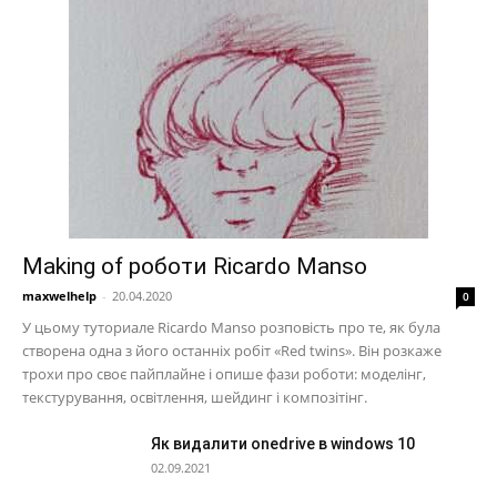
Making of роботи Ricardo Manso
maxwelhelp
-
20.04.2020
0
У цьому туториале Ricardo Manso розповість про те, як була
створена одна з його останніх робіт «Red twins». Він розкаже
трохи про своє пайплайне і опише фази роботи: моделінг,
текстурування, освітлення, шейдинг і композітінг.
Як видалити onedrive в windows 10
02.09.2021