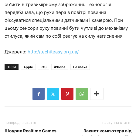
об’єкти в тривимірному зображенні. Технологія
передбачала, що рухи пера в повітрі повинна
фіксуватися спеціальними датчиками і камерою. При
цьому сенсори руху повинні бути чутливі до механізму
стилуса, який сам по собі реагує на силу натиснення.
Джерело:
http://techiteasy.org.ua/
ТЕГИ
Apple
iOS
iPhone
Безпека
попередня стаття
наступна стаття
Шоурил Realtime Games
Захист компютера від