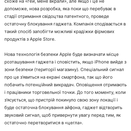
схоже на «гей, мене вкрали», але якщо і це не
допоможе, нова розробка, яка поки що перебуває в
стадії отримання свідоцтва патентного, проведе
остаточну блокування гаджета. Компанія сподівається в
такий спосіб запобігти можливі крадіжки фірмових
продуктів з Apple Store.
Нова технологія безпеки Apple буде визначати місце
розташування гаджета і сповістить, якщо iPhone вийде з
зони безпеки (території магазину). Спеціальний сигнал
про це з’явиться на екрані смартфона, так що його
побачить потенційний викрадач. Оповіщення отримають
і працівники торговельної точки. До того моменту, коли
з’ясується, що пристрій покинуло свою зону локації і
буде остаточна блокування айфона, гаджет відтворить
звуковий сигнал, щоб привернути увагу перед тим, як
остаточно перетворитися в «цегла».