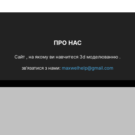
ПРО НАС
Cайт , на якому ви навчитеся 3d моделюванню .
зв'язатися з нами:
maxwelhelp@gmail.com
Різне
Making of
CG Inspiration
Уроки
Інтерв’ю
ZBrush
3D арт
Maya
Софт
3D сцени
Персонажі
Autodesk
Анімація і VFX
3Ds Max
Photoshop
Українська