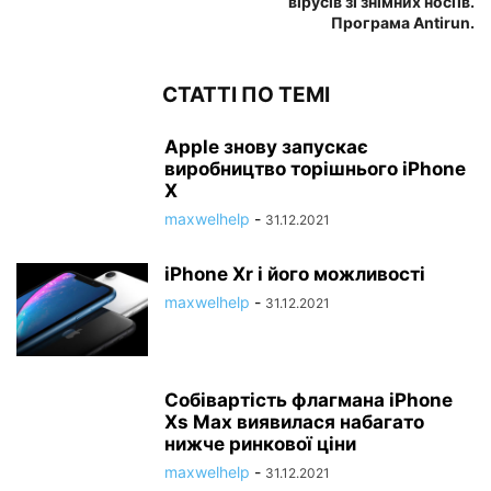
вірусів зі знімних носіїв.
Програма Antirun.
СТАТТІ ПО ТЕМІ
Apple знову запускає
виробництво торішнього iPhone
X
maxwelhelp
-
31.12.2021
iPhone Xr і його можливості
maxwelhelp
-
31.12.2021
Собівартість флагмана iPhone
Xs Max виявилася набагато
нижче ринкової ціни
maxwelhelp
-
31.12.2021