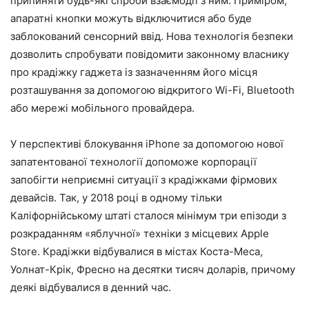
припиняти будь-які спроби взаємодії з ним. Приміром,
апаратні кнопки можуть відключитися або буде
заблокований сенсорний ввід. Нова технологія безпеки
дозволить спробувати повідомити законному власнику
про крадіжку гаджета із зазначенням його місця
розташування за допомогою відкритого Wi-Fi, Bluetooth
або мережі мобільного провайдера.
У перспективі блокування iPhone за допомогою нової
запатентованої технології допоможе корпорації
запобігти неприємні ситуації з крадіжками фірмових
девайсів. Так, у 2018 році в одному тільки
Каліфорнійському штаті сталося мінімум три епізоди з
розкраданням «яблучної» техніки з місцевих Apple
Store. Крадіжки відбувалися в містах Коста-Меса,
Уолнат-Крік, Фресно на десятки тисяч доларів, причому
деякі відбувалися в денний час.