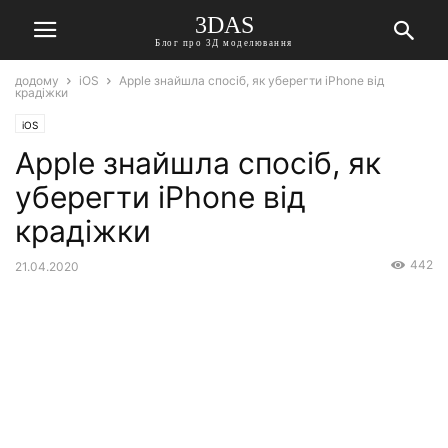
3DAS
Блог про 3Д моделювання
додому
iOS
Apple знайшла спосіб, як уберегти iPhone від
крадіжки
iOS
Apple знайшла спосіб, як
уберегти iPhone від
крадіжки
442
21.04.2020