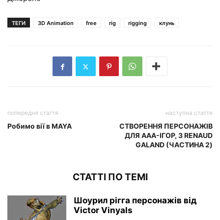
ТЕГИ
3D Animation
free
rig
rigging
клунь
попередня стаття
наступна стаття
Робимо вії в MAYA
СТВОРЕННЯ ПЕРСОНАЖІВ
ДЛЯ AAA-ІГОР, З RENAUD
GALAND (ЧАСТИНА 2)
СТАТТІ ПО ТЕМІ
Шоурил рігга персонажів від
Victor Vinyals