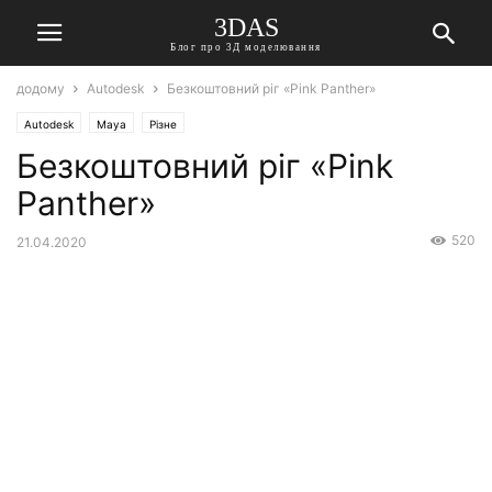
3DAS
Блог про 3Д моделювання
додому
Autodesk
Безкоштовний ріг «Pink Panther»
Autodesk
Maya
Різне
Безкоштовний ріг «Pink
Panther»
520
21.04.2020