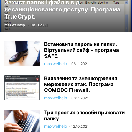
Захист папок і файлів від
несанкціонованого доступу. Програма
TrueCrypt.
maxwelhelp
-
08.11.2021
Встановити пароль на папки.
Віртуальний сейф – програма
SAFE.
maxwelhelp
-
08.11.2021
Виявлення та знешкодження
мережевих атак. Програма
COMODO Firewall.
maxwelhelp
-
08.11.2021
Три простих способи приховати
папку
maxwelhelp
-
12.10.2021