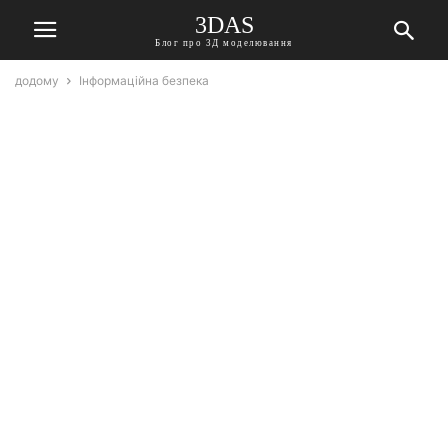
3DAS
Блог про 3Д моделювання
додому
Інформаційна безпека