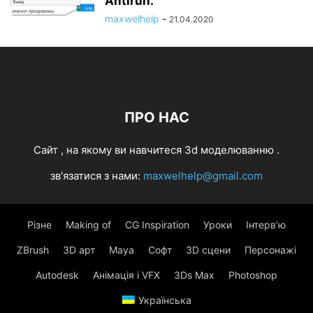
Antirun.
maxwelhelp
-
21.04.2020
ПРО НАС
Cайт , на якому ви навчитеся 3d моделюванню .
зв'язатися з нами:
maxwelhelp@gmail.com
Різне
Making of
CG Inspiration
Уроки
Інтерв’ю
ZBrush
3D арт
Maya
Софт
3D сцени
Персонажі
Autodesk
Анімація і VFX
3Ds Max
Photoshop
Українська