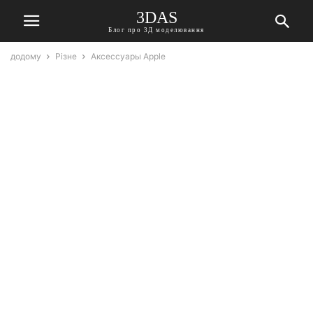
3DAS
Блог про 3Д моделювання
додому
Різне
Аксессуары Apple