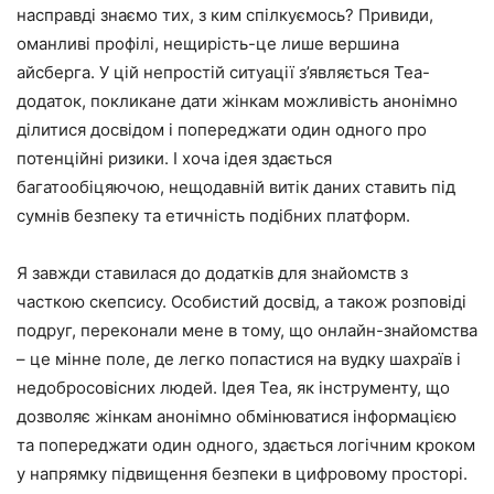
насправді знаємо тих, з ким спілкуємось? Привиди,
оманливі профілі, нещирість-це лише вершина
айсберга. У цій непростій ситуації з’являється Tea-
додаток, покликане дати жінкам можливість анонімно
ділитися досвідом і попереджати один одного про
потенційні ризики. І хоча ідея здається
багатообіцяючою, нещодавній витік даних ставить під
сумнів безпеку та етичність подібних платформ.
Я завжди ставилася до додатків для знайомств з
часткою скепсису. Особистий досвід, а також розповіді
подруг, переконали мене в тому, що онлайн-знайомства
– це мінне поле, де легко попастися на вудку шахраїв і
недобросовісних людей. Ідея Tea, як інструменту, що
дозволяє жінкам анонімно обмінюватися інформацією
та попереджати один одного, здається логічним кроком
у напрямку підвищення безпеки в цифровому просторі.