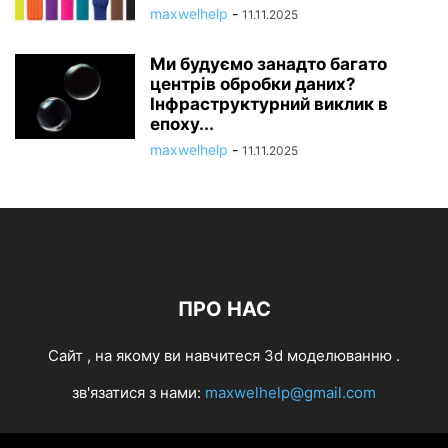
maxwelhelp
-
11.11.2025
Ми будуємо занадто багато
центрів обробки даних?
Інфраструктурний виклик в
епоху...
maxwelhelp
-
11.11.2025
ПРО НАС
Cайт , на якому ви навчитеся 3d моделюванню .
зв'язатися з нами:
maxwelhelp@gmail.com