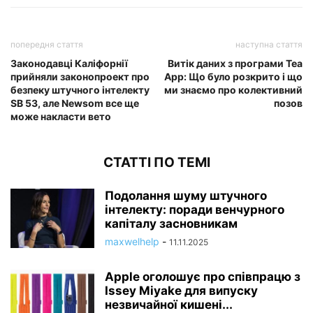
попередня стаття
наступна стаття
Законодавці Каліфорнії
Витік даних з програми Tea
прийняли законопроект про
App: Що було розкрито і що
безпеку штучного інтелекту
ми знаємо про колективний
SB 53, але Newsom все ще
позов
може накласти вето
СТАТТІ ПО ТЕМІ
Подолання шуму штучного
інтелекту: поради венчурного
капіталу засновникам
maxwelhelp
-
11.11.2025
Apple оголошує про співпрацю з
Issey Miyake для випуску
незвичайної кишені...