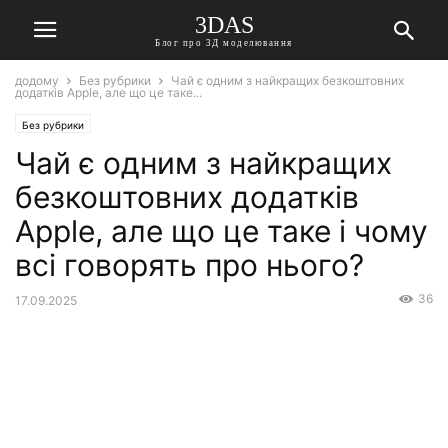
3DAS
Блог про 3Д моделювання
додому
Без рубрики
Чай є одним з найкращих безкоштовних
додатків Apple, але що це таке...
Без рубрики
Чай є одним з найкращих
безкоштовних додатків
Apple, але що це таке і чому
всі говорять про нього?
36
17.09.2025