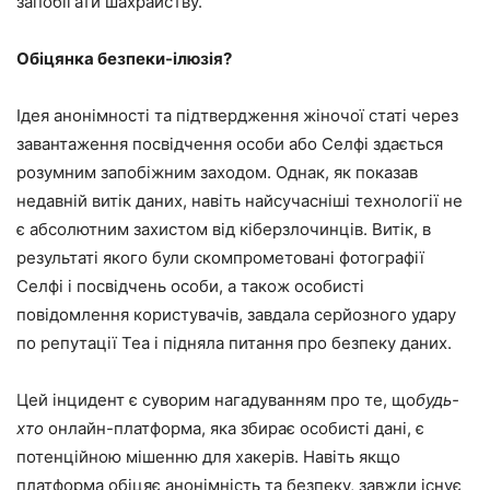
запобігати шахрайству.
Обіцянка безпеки-ілюзія?
Ідея анонімності та підтвердження жіночої статі через
завантаження посвідчення особи або Селфі здається
розумним запобіжним заходом. Однак, як показав
недавній витік даних, навіть найсучасніші технології не
є абсолютним захистом від кіберзлочинців. Витік, в
результаті якого були скомпрометовані фотографії
Селфі і посвідчень особи, а також особисті
повідомлення користувачів, завдала серйозного удару
по репутації Tea і підняла питання про безпеку даних.
Цей інцидент є суворим нагадуванням про те, що
будь-
хто
онлайн-платформа, яка збирає особисті дані, є
потенційною мішенню для хакерів. Навіть якщо
платформа обіцяє анонімність та безпеку, завжди існує