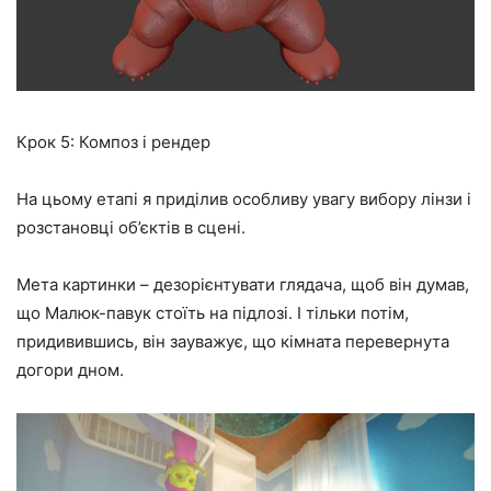
Крок 5: Композ і рендер
На цьому етапі я приділив особливу увагу вибору лінзи і
розстановці об’єктів в сцені.
Мета картинки – дезорієнтувати глядача, щоб він думав,
що Малюк-павук стоїть на підлозі. І тільки потім,
придивившись, він зауважує, що кімната перевернута
догори дном.