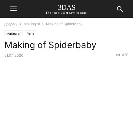
3DAS
Блог про 3Д моделювання
додому
Making of
Making of Spiderbaby
Making of
Різне
Making of Spiderbaby
420
21.04.2020