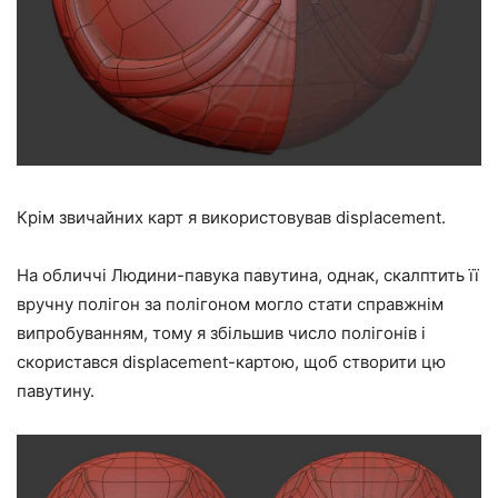
Крім звичайних карт я використовував displacement.
На обличчі Людини-павука павутина, однак, скалптить її
вручну полігон за полігоном могло стати справжнім
випробуванням, тому я збільшив число полігонів і
скористався displacement-картою, щоб створити цю
павутину.