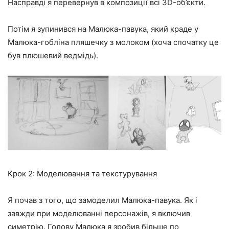
Насправді я перевернув в композиції всі 3D-об’єкти.
Потім я зупинився на Малюка-павука, який краде у
Малюка-гобліна пляшечку з молоком (хоча спочатку це
був плюшевий ведмідь).
Крок 2: Моделювання та текстурування
Я почав з того, що замоделил Малюка-павука. Як і
завжди при моделюванні персонажів, я включив
симетрію. Голову Малюка я зробив більше по