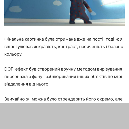
Фінальна картинка була отримана вже на пості, тоді ж я
відрегулював яскравість, контраст, насиченість і баланс
кольору.
DOF-ефект був створений вручну методом вирізування
персонажа з фону і заблюривания інших об’єктів по мірі
віддалення від нього.
Звичайно ж, можна було отрендерить його окремо, але
це б ще сильніше позначилося на часі рендера, який і
так зайняв 26 годин з роздільною здатністю 4100х2308
пікселів.