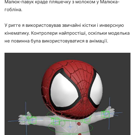
Малюк-павук краде пляшечку з молоком у Малюка-
гобліна.
У ригге я використовував звичайні кістки і инверсную
кінематику. Контролери найпростіші, оскільки моделька
не повинна була використовуватися в анімації.