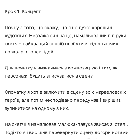
Крок 1: Концепт
Почну з того, що скажу, що я не дуже хороший
художник. Незважаючи на це, намальований від руки
скетч – найкращий спосіб позбутися від літаючих
довкола в голові ідей.
Для початку я визначився з композицією і тим, як
персонажі будуть вписуватися в сцену.
Спочатку я хотів включити в сцену всіх марвеловскіх
героїв, але потім несподівано передумав і вирішив
зупинитися на одному з них.
На скетчі я намалював Малюка-павука звисає зі стелі.
Тоді-то я і вирішив перевернути сцену догори ногами.