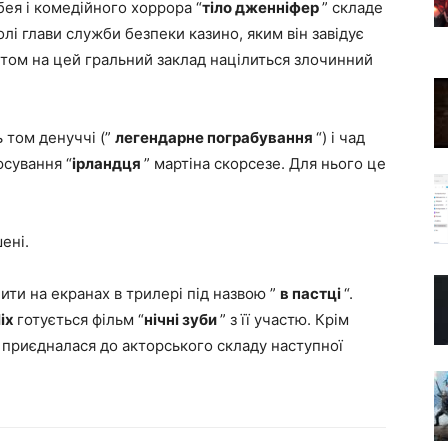
бея і комедійного хоррора “
тіло дженніфер
” складе
ролі глави служби безпеки казино, яким він завідує
том на цей гральний заклад націлиться злочинний
 том денуччі (”
легендарне пограбування
“) і чад
юсування “
ірландця
” мартіна скорсезе. Для нього це
ені.
ти на екранах в трилері під назвою ”
в пастці
“.
lix
готується фільм “
нічні зуби
” з її участю. Крім
 приєдналася до акторського складу наступної