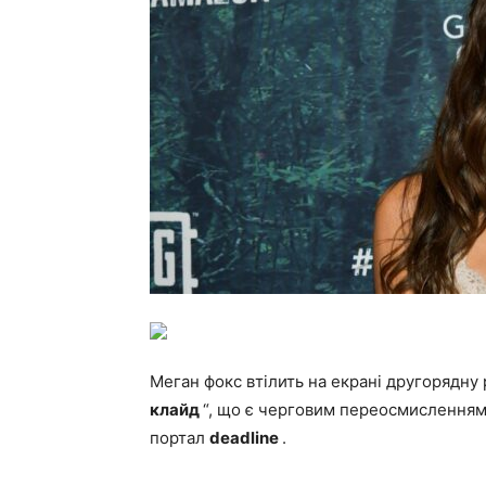
Меган фокс втілить на екрані другорядну 
клайд
“, що є черговим переосмисленням з
портал
deadline
.