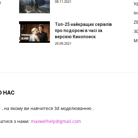
08.11.2021
с
У
І
Z
Топ-25 найкращих серіалів
про подорожі в часі за
3
версією Кинопоиск
M
20.09.2021
О НАС
 , на якому ви навчитеся 3d моделюванню .
затися з нами:
maxwelhelp@gmail.com