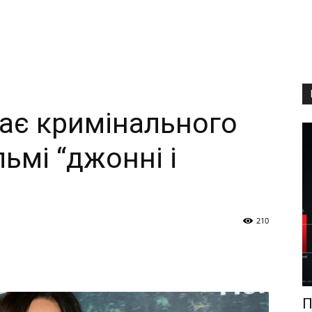
рає кримінального
льмі “джонні і
210
П