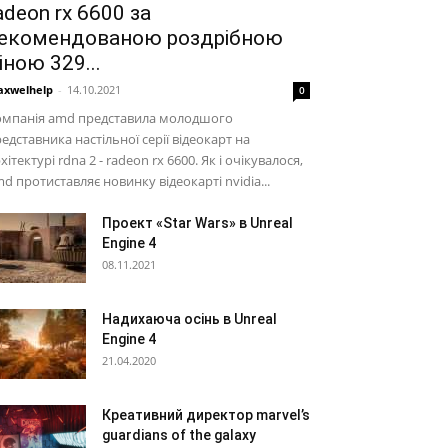
adeon rx 6600 за
екомендованою роздрібною
іною 329...
xwelhelp
-
14.10.2021
0
омпанія amd представила молодшого
едставника настільної серії відеокарт на
хітектурі rdna 2 - radeon rx 6600. Як і очікувалося,
d протиставляє новинку відеокарті nvidia...
Проект «Star Wars» в Unreal
Engine 4
08.11.2021
Надихаюча осінь в Unreal
Engine 4
21.04.2020
Креативний директор marvel’s
guardians of the galaxy