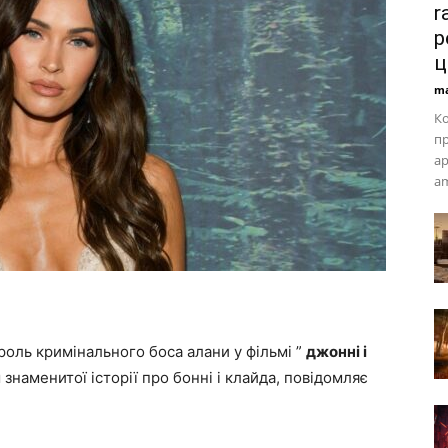
r
р
ц
ma
К
пр
ар
am
роль кримінального боса алани у фільмі ”
джонні і
наменитої історії про бонні і клайда, повідомляє