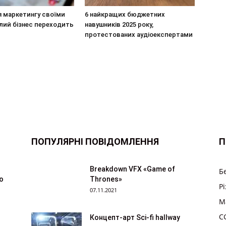
я маркетингу своїми
6 найкращих бюджетних
лий бізнес переходить
навушників 2025 року,
протестованих аудіоекспертами
ПОПУЛЯРНІ ПОВІДОМЛЕННЯ
П
Breakdown VFX «Game of
Б
ю
Thrones»
Р
07.11.2021
M
CG
Концепт-арт Sci-fi hallway