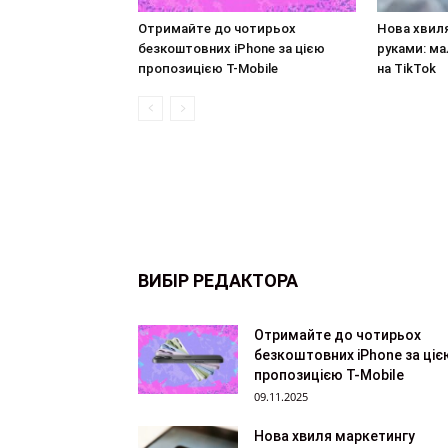
Отримайте до чотирьох
Нова хвил
безкоштовних iPhone за цією
руками: ма
пропозицією T-Mobile
на TikTok
ВИБІР РЕДАКТОРА
Отримайте до чотирьох
безкоштовних iPhone за ціє
пропозицією T-Mobile
09.11.2025
Нова хвиля маркетингу