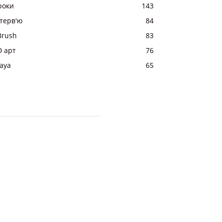
роки
143
нтерв'ю
84
Brush
83
D арт
76
aya
65