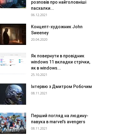
розповів про найголовніші
пасхалки...
06.12.2021
Концепт-художник John
Sweeney
20.04.2020
Як повернути в провідник
windows 11 вкладки стрічки,
як в windows...
25.10.2021
Інтервю з Дмитром Робочим
08.11.2021
Перший погляд на людину-
павука в marvel’s avengers
08.11.2021