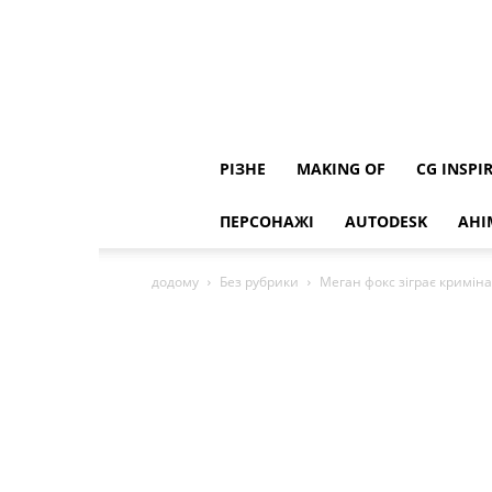
РІЗНЕ
MAKING OF
CG INSPI
ПЕРСОНАЖІ
AUTODESK
АНІ
додому
Без рубрики
Меган фокс зіграє криміна