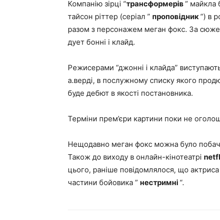
Компанію зірці “
трансформерів
” майкла 
тайсон ріттер (серіал ”
проповідник
“) в 
разом з персонажем меган фокс. За сюже
дует бонні і клайд.
Режисерами “джонні і клайда” виступають
а.верді, в послужному списку якого прод
буде дебют в якості постановника.
Терміни прем’єри картини поки не оголош
Нещодавно меган фокс можна було побачи
Також до виходу в онлайн-кінотеатрі
netf
цього, раніше повідомлялося, що актриса
частини бойовика ”
нестримні
“.