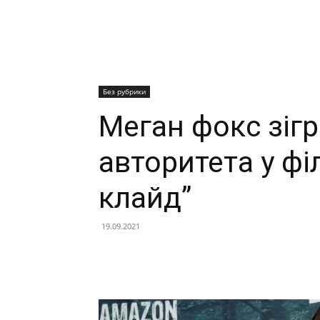
Без рубрики
Меган фокс зіг
авторитета у фі
клайд”
19.09.2021