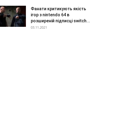
Фанати критикують якість
ігор з nintendo 64 в
розширеній підписці switch...
03.11.2021