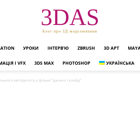
3DAS
Блог про 3Д моделювання
RATION
УРОКИ
ІНТЕРВ’Ю
ZBRUSH
3D АРТ
MAY
МАЦІЯ І VFX
3DS MAX
PHOTOSHOP
УКРАЇНСЬКА
льного авторитета у фільмі “джонні і клайд”