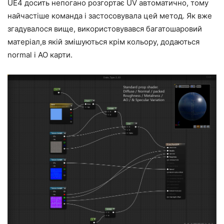
UE4 досить непогано розгортає UV автоматично, тому
найчастіше команда і застосовувала цей метод. Як вже
згадувалося вище, використовувався багатошаровий
матеріал,в якій змішуються крім кольору, додаються
normal і AO карти.