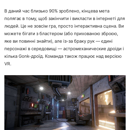
В даний час близько 90% зроблено, кінцева мета
полягає в тому, щоб закінчити і викласти в інтернеті для
людей. Це не зовсім гра, просто інтерактивна сцена. Ви
можете бігати з бластером (або прихованою зброєю,
яке ви повинні знайти), але із-за браку рук — єдині
персонажі в середовищі — астромеханические дроіди і
кілька Gonk-дроїд. Команда також працює над версією
VR.