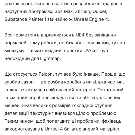
розташовані. Основна частина розробників працює в
наступних програмах: 3ds Max, Zbrush, Quixel,
Substance Painter і звичайно ж Unreal Engine 4.
Вся геометрія відправляється в UE4 без запікання
нормалей, тому роботи, пов’язаної з ювишками, тут по
мінімуму. Тільки швидкий, простий UV-сет був
необхідний для Lightmap.
Що стосується Falcon, тут все було інакше. Перше, що
зробив Jason — це розбив корабель на кілька частин,
кожна з яких мала свій власний матеріал. Остаточний
космічний корабель складається з 50-ти унікальних
мешей. З-за великих розмірів і складної ступеня
деталізації текстурінг виявився цілою проблемою.
Таким чином, щоб полегшити ці проблеми, фахівець
використовував в Unreal 4 багаторівневий матеріал