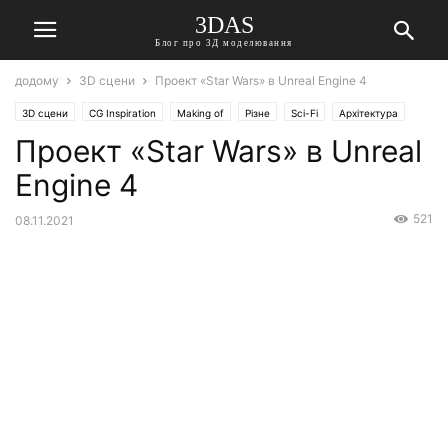
3DAS
Блог про 3Д моделювання
додому
3D сцени
Проект «Star Wars» в Unreal Engine 4
3D сцени
CG Inspiration
Making of
Різне
Sci-Fi
Архітектура
Проект «Star Wars» в Unreal
Engine 4
521
08.11.2021