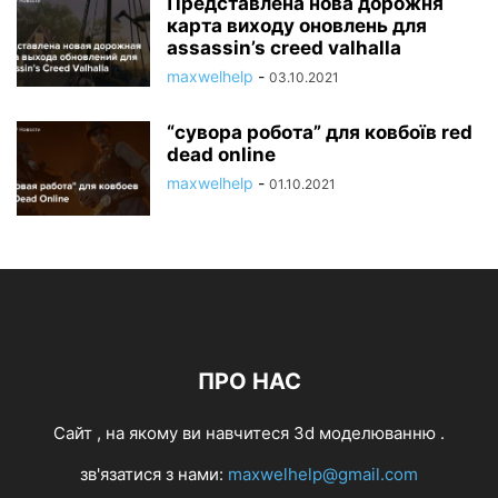
Представлена нова дорожня
карта виходу оновлень для
assassin’s creed valhalla
maxwelhelp
-
03.10.2021
“сувора робота” для ковбоїв red
dead online
maxwelhelp
-
01.10.2021
ПРО НАС
Cайт , на якому ви навчитеся 3d моделюванню .
зв'язатися з нами:
maxwelhelp@gmail.com