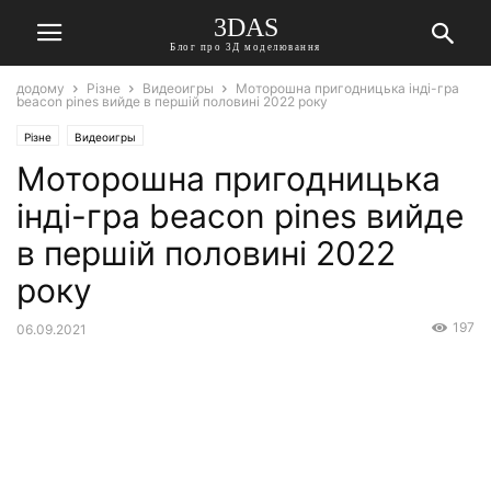
3DAS
Блог про 3Д моделювання
додому
Різне
Видеоигры
Моторошна пригодницька інді-гра
beacon pines вийде в першій половині 2022 року
Різне
Видеоигры
Моторошна пригодницька
інді-гра beacon pines вийде
в першій половині 2022
року
197
06.09.2021