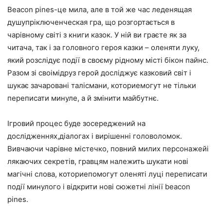
Beacon pines-це мила, але в той же час леденящая
душупріключенческая гра, що розгортається в
чарівному світі з книги казок. У ній ви граєте як за
читача, так і за головного героя казки – оленяти луку,
який розслідує події в своєму рідному місті бікон пайнс.
Разом зі своімідруз герой досліджує казковий світ і
шукає зачаровані талісмани, коториемогут не тільки
переписати минуле, а й змінити майбутнє.
Ігровий процес буде зосереджений на
дослідженнях,діалогах і вирішенні головоломок.
Вивчаючи чарівне містечко, повний милих персонажейі
лякаючих секретів, гравцям належить шукати нові
магічні слова, коториепомогут оленяті луці переписати
події минулого і відкрити нові сюжетні лінії beacon
pines.