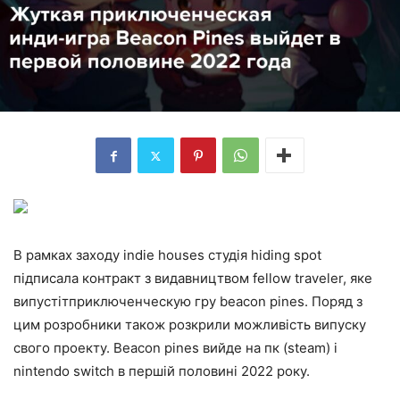
В рамках заходу indie houses студія hiding spot
підписала контракт з видавництвом fellow traveler, яке
випустітприключенческую гру beacon pines. Поряд з
цим розробники також розкрили можливість випуску
свого проекту. Beacon pines вийде на пк (steam) і
nintendo switch в першій половині 2022 року.