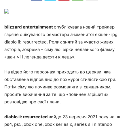
blizzard entertainment
опублікувала новий трейлер
гаряче очікуваного ремастера знаменитої екшен-rpg,
diablo ii: resurrected. Ролик знятий за участю живих
акторів, зокрема – сіму лю, зірки недавнього фільму
«шан-чі і легенда десяти кілець».
На відео його персонаж приходить до церкви, яка
обставлена відповідно до похмурої стилістикою гри.
Потім сіму лю починає розмовляти зі священиком,
просить вибачення за те, що «повинен згрішити» і
розповідає про свої плани.
diablo ii: resurrected
вийде 23 вересня 2021 року на пк,
ps4, ps5, xbox one, xbox series x, series s і nintendo