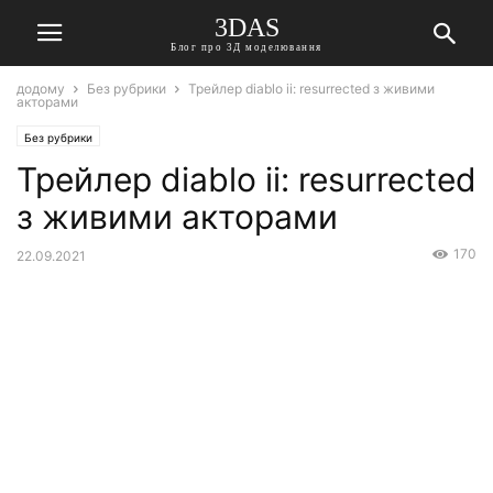
3DAS
Блог про 3Д моделювання
додому
Без рубрики
Трейлер diablo ii: resurrected з живими
акторами
Без рубрики
Трейлер diablo ii: resurrected
з живими акторами
170
22.09.2021