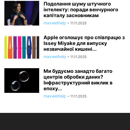
Подолання шуму штучного
інтелекту: поради венчурного
капіталу засновникам
maxwelhelp
-
11.11.2025
Apple оголошує про співпрацю з
Issey Miyake для випуску
незвичайної кишені...
maxwelhelp
-
11.11.2025
Ми будуємо занадто багато
центрів обробки даних?
Інфраструктурний виклик в
епоху...
maxwelhelp
-
11.11.2025