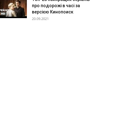
про подорожі в часі за
версією Кинопоиск
20.09.2021