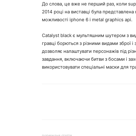
До слова, це вже не перший раз, коли supe
2014 році на виставці була представлена 
можливості iphone 6 і metal graphics api.
Catalyst black є мультяшним шутером з ви
гравці борються з різними видами зброї і 
дозволяє налаштувати персонажів під різні
завдання, включаючи битви з босами і за
використовувати спеціальні маски для тра
попередня стаття