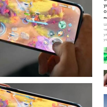
y
о
ma
Ша
че
ул
yo