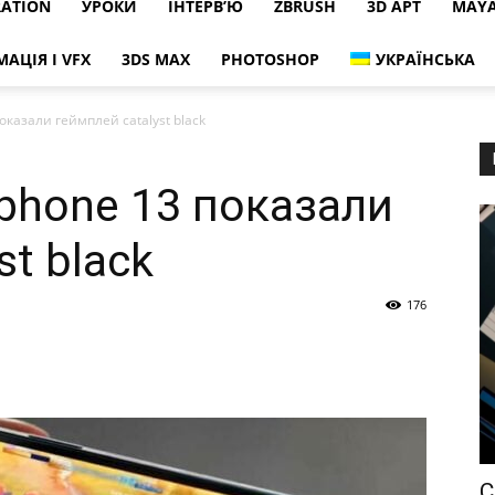
RATION
УРОКИ
ІНТЕРВ’Ю
ZBRUSH
3D АРТ
MAY
МАЦІЯ І VFX
3DS MAX
PHOTOSHOP
УКРАЇНСЬКА
оказали геймплей catalyst black
iphone 13 показали
st black
176
С