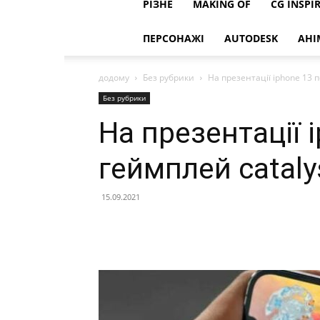
РІЗНЕ
MAKING OF
CG INSPI
ПЕРСОНАЖІ
AUTODESK
АНІ
додому
Без рубрики
На презентації iphone 13 п
Без рубрики
На презентації 
геймплей cataly
15.09.2021