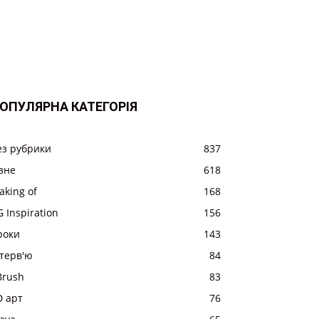
ОПУЛЯРНА КАТЕГОРІЯ
ез рубрики
837
ізне
618
aking of
168
 Inspiration
156
роки
143
нтерв'ю
84
Brush
83
D арт
76