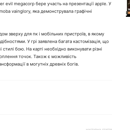
r evil megacorp бере участь на презентації apple. У
moba vainglory, яка демонструвала графічні
дом зверху для пк і мобільних пристроїв, в якому
здібностями. У грі заявлена багата кастомізація, що
 стилі бою. На карті необхідно виконувати різні
хоплення точок. Також є можливість
нсформації в могутніх древніх богів.
наступна стаття