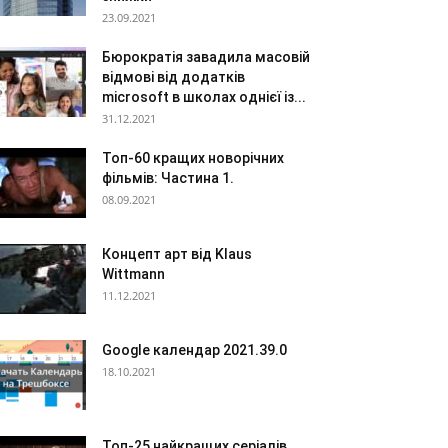
23.09.2021
Бюрократія завадила масовій
відмові від додатків
microsoft в школах однієї із...
31.12.2021
Топ-60 кращих новорічних
фільмів: Частина 1.
08.09.2021
Концепт арт від Klaus
Wittmann
11.12.2021
Google календар 2021.39.0
18.10.2021
Топ-25 найкращих серіалів