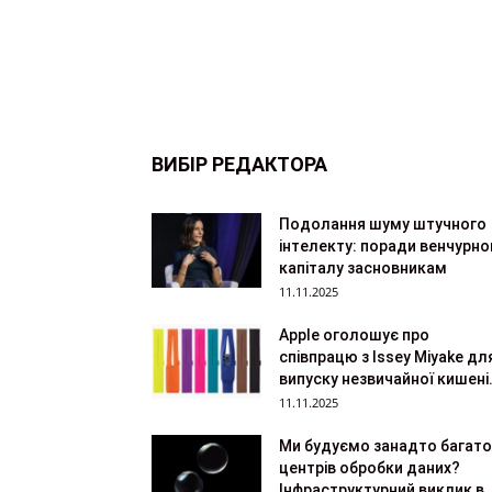
ВИБІР РЕДАКТОРА
Подолання шуму штучного
інтелекту: поради венчурно
капіталу засновникам
11.11.2025
Apple оголошує про
співпрацю з Issey Miyake дл
випуску незвичайної кишені.
11.11.2025
Ми будуємо занадто багато
центрів обробки даних?
Інфраструктурний виклик в