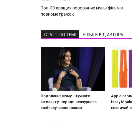
Топ-30 кращих новорічних мультфільмів –
повнометражок
СТАТТІ ПО ТЕМІ
БІЛЬШЕ ВІД АВТОРА
Подолання шуму штучного
Apple огол
інтелекту: поради венчурного
Issey Miya
капіталу засновникам
незвичайно