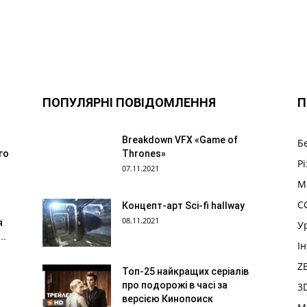
ПОПУЛЯРНІ ПОВІДОМЛЕННЯ
П
Breakdown VFX «Game of
Б
го
Thrones»
Р
07.11.2021
M
CG
Концепт-арт Sci-fi hallway
08.11.2021
я
У
..
І
Z
Топ-25 найкращих серіалів
про подорожі в часі за
3
версією Кинопоиск