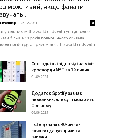
ou можливий, якщо фанати
звучать...
xwelhelp
-
25.12.2021
0
нувальникам the world ends with you довелося
кати більше 14 років повноцінного сиквела
юбленої ds rpg, а прийом neo: the world ends with
u...
Сьогоднішні відповіді на міні-
кросворди NYT за 19 липня
01.09.2025
Додаток Spotify зазнає
невеликих, але суттєвих змін.
Ось чому
06.08.2025
Tcl відзначає 40-річний
ювілей і дарує призи та
знижки