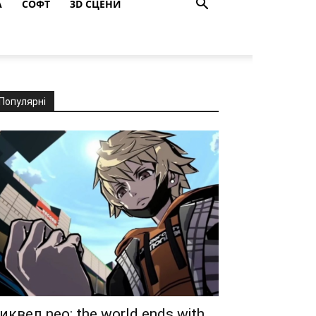
A
СОФТ
3D СЦЕНИ
Популярні
иквел neo: the world ends with