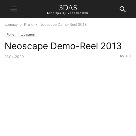
3DAS
Блог про 3Д моделювання
додому
Різне
Neoscape Demo-Reel 2013
Різне
Шоурилы
Neoscape Demo-Reel 2013
411
21.04.2020