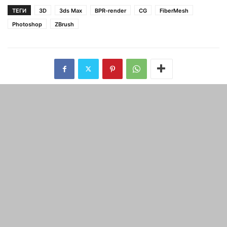
ТЕГИ
3D
3ds Max
BPR-render
CG
FiberMesh
Photoshop
ZBrush
попередня стаття
наступна стаття
Безкоштовні скани їжі
12 принципів анімації
СТАТТІ ПО ТЕМІ
Шоурил рігга персонажів від
Victor Vinyals
maxwelhelp
-
04.02.2022