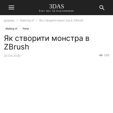
3DAS
Блог про 3Д моделювання
додому
Making of
Як створити монстра в ZBrush
Making of
Різне
Як створити монстра в
ZBrush
588
20.04.2020