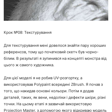
Крок №08: Текстурування
Для текстурування мені довелося знайти пару хороших
референсов, тому що початковий скетч був чорно-
білим. В результаті я зупинився на концепті монстра від
цього ж самого художника.
Для цієї моделі я не робив UV-розгортку, а
використовував Polypaint всередині ZBrush. Я почав з
того, що накидав основні кольори. Потім я додав
деталей, таких, як вени, недоліки і дефекти шкіри, різні
точки. На цьому етапі я зазвичай використовую
Projection Master, з допомогою якого відкриваю модель