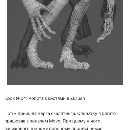
Крок №04: Робота з кистями в ZBrush
Потім прийшла черга скалптинга. Спочатку я багато
працював з пензлем Move. При цьому нічого
військового в моєму робочому процесі немає,