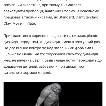
звичайний скалптинг, при якому я намагався
враховувати пропорції, анатомію і форму. В основному
працював з такими кистями, як Standard, DamStandard,
Clay, Move і Inflate.
При скалптинге корисно працювати на низьких рівнях
дивайда, перед тим, як дивайдить меш в наступний раз.
Це дає більше контролю над загальними формами і
щільністю меша. Багато художники спочатку дивайдят
меш незліченна безліч разів і лише потім переходять до
додавання деталей, забуваючи при цьому про
загальною формою моделі.