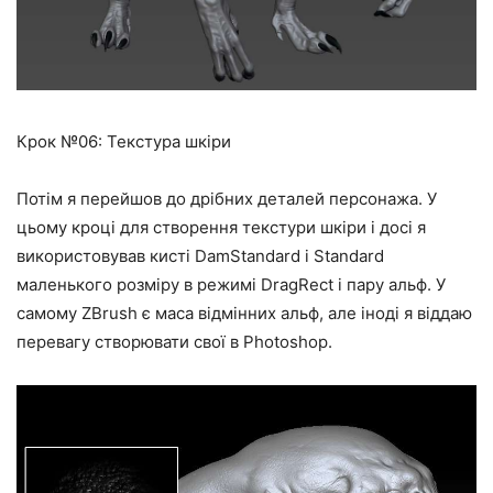
Крок №06: Текстура шкіри
Потім я перейшов до дрібних деталей персонажа. У
цьому кроці для створення текстури шкіри і досі я
використовував кисті DamStandard і Standard
маленького розміру в режимі DragRect і пару альф. У
самому ZBrush є маса відмінних альф, але іноді я віддаю
перевагу створювати свої в Photoshop.