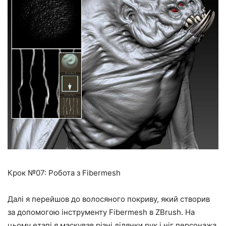
Крок №07: Робота з Fibermesh
Далі я перейшов до волосяного покриву, який створив
за допомогою інструменту Fibermesh в ZBrush. На
цьому етапі я маскував різні ділянки рук і ніг персонажа,