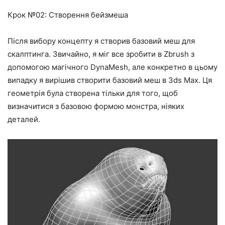
Крок №02: Створення бейзмеша
Після вибору концепту я створив базовий меш для
скалптинга. Звичайно, я міг все зробити в Zbrush з
допомогою магічного DynaMesh, але конкретно в цьому
випадку я вирішив створити базовий меш в 3ds Max. Ця
геометрія була створена тільки для того, щоб
визначитися з базовою формою монстра, ніяких
деталей.