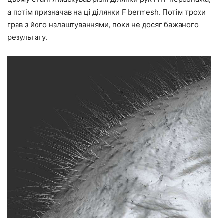
а потім призначав на ці ділянки Fibermesh. Потім трохи
грав з його налаштуваннями, поки не досяг бажаного
результату.