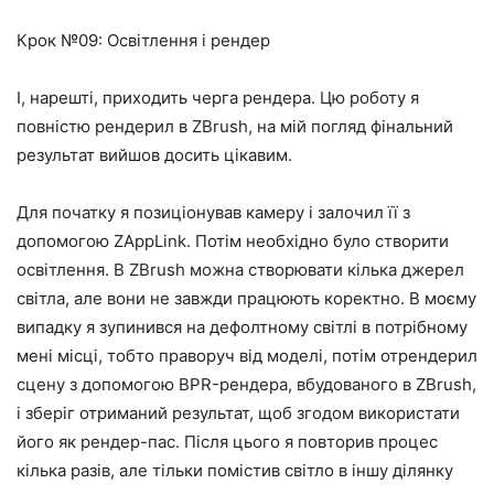
Крок №09: Освітлення і рендер
І, нарешті, приходить черга рендера. Цю роботу я
повністю рендерил в ZBrush, на мій погляд фінальний
результат вийшов досить цікавим.
Для початку я позиціонував камеру і залочил її з
допомогою ZAppLink. Потім необхідно було створити
освітлення. В ZBrush можна створювати кілька джерел
світла, але вони не завжди працюють коректно. В моєму
випадку я зупинився на дефолтному світлі в потрібному
мені місці, тобто праворуч від моделі, потім отрендерил
сцену з допомогою BPR-рендера, вбудованого в ZBrush,
і зберіг отриманий результат, щоб згодом використати
його як рендер-пас. Після цього я повторив процес
кілька разів, але тільки помістив світло в іншу ділянку