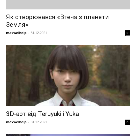
Як створювався «Втеча з планети
Земля»
maxwelhelp
-
31.12.2021
0
3D-арт від Teruyuki і Yuka
maxwelhelp
-
31.12.2021
0