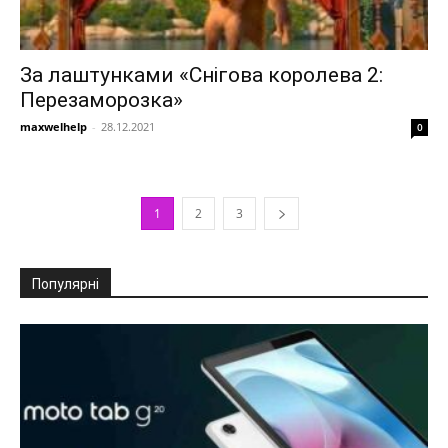
За лаштунками «Снігова королева 2:
Перезаморозка»
maxwelhelp
-
28.12.2021
0
1
2
3
Популярні