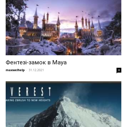
Фентезі-замок в Maya
maxwelhelp
-
31.12.2021
0