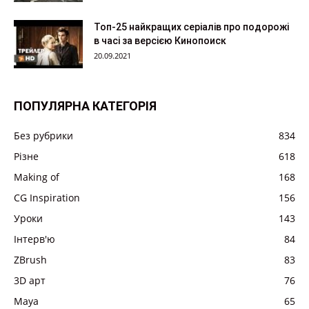
Топ-25 найкращих серіалів про подорожі
в часі за версією Кинопоиск
20.09.2021
ПОПУЛЯРНА КАТЕГОРІЯ
Без рубрики
834
Різне
618
Making of
168
CG Inspiration
156
Уроки
143
Інтерв'ю
84
ZBrush
83
3D арт
76
Maya
65