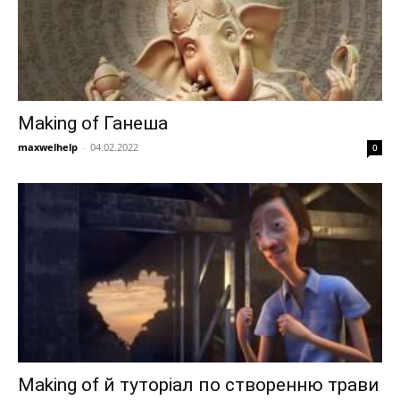
Making of Ганеша
maxwelhelp
-
04.02.2022
0
Making of й туторіал по створенню трави