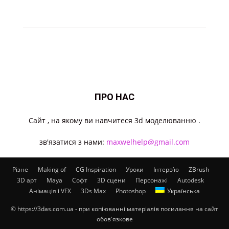
ПРО НАС
Cайт , на якому ви навчитеся 3d моделюванню .
зв'язатися з нами:
maxwelhelp@gmail.com
Різне
Making of
CG Inspiration
Уроки
Інтерв’ю
ZBrush
3D арт
Maya
Софт
3D сцени
Персонажі
Autodesk
Анімація і VFX
3Ds Max
Photoshop
Українська
© https://3das.com.ua - при копіюванні матеріалів посилання на сайт
обов'язкове