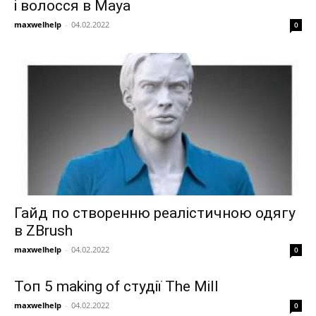
і волосся в Maya
maxwelhelp
-
04.02.2022
0
Гайд по створенню реалістичною одягу
в ZBrush
maxwelhelp
-
04.02.2022
0
Топ 5 making of студії The Mill
maxwelhelp
-
04.02.2022
0