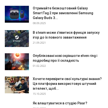
Отримайте безкоштовний Galaxy
SmartTag 2 при замовленні Samsung
Galaxy Buds 3...
08.09.2025
В steam може з’явитися функція запуску
ігор до їх повного завантаження
21.09.2021
Опубліковані нові скріншоти elven ring і
подробиці про її складність
01.02.2022
Хочете перевірити свої культурні знання?
Ця платформа використовує штучний
інтелект, щоб...
15.10.2025
Як влаштуватися в студію Pixar?