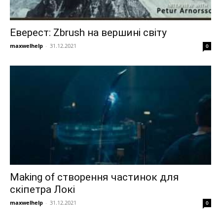
Еверест: Zbrush на вершині світу
maxwelhelp
-
31.12.2021
0
Making of створення частинок для
скіпетра Локі
maxwelhelp
-
31.12.2021
0