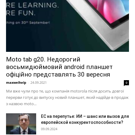
Moto tab g20. Недорогий
восьмидюймовий android планшет
офіційно представлять 30 вересня
maxwelhelp
-
24.09.2021
0
Ми вже чули про те, що компанія motorola після досить довгої
перерви готує до випуску новий планшет, який надійде в продаж
з назвою moto...
ЕС на перепутье: ИИ – шанс или вызов для
европейской конкурентоспособности?
09.09.2024