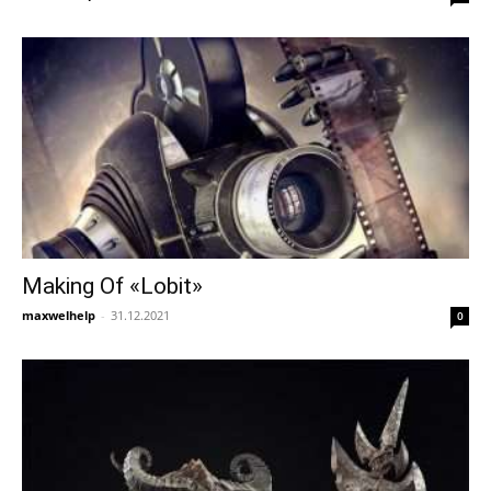
Making Of «Lobit»
maxwelhelp
-
31.12.2021
0