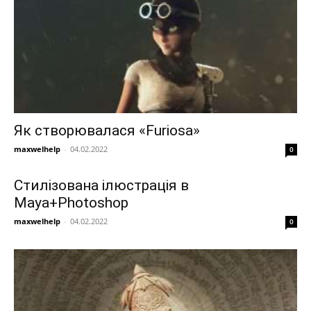
Як створювалася «Furiosa»
maxwelhelp
-
04.02.2022
0
Стилізована ілюстрація в
Maya+Photoshop
maxwelhelp
-
04.02.2022
0