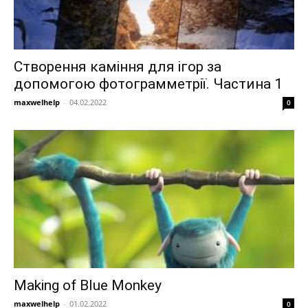
Створення каміння для ігор за
допомогою фотограмметрії. Частина 1
maxwelhelp
-
04.02.2022
0
Making of Blue Monkey
maxwelhelp
-
01.02.2022
0