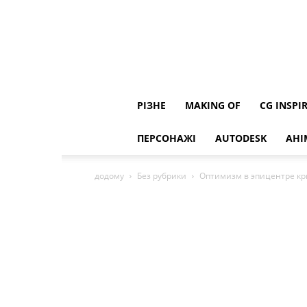
РІЗНЕ
MAKING OF
CG INSPI
ПЕРСОНАЖІ
AUTODESK
АНІ
додому
Без рубрики
Оптимизм в эпицентре кр