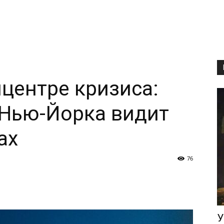
центре кризиса:
 Нью-Йорка видит
ах
76
У