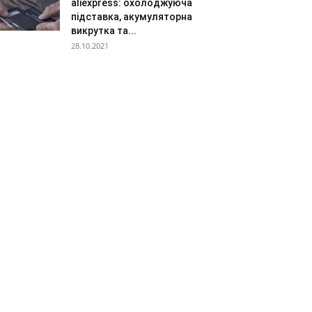
aliexpress: охолоджуюча
підставка, акумуляторна
викрутка та...
28.10.2021