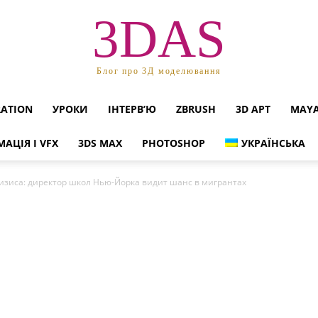
3DAS
Блог про 3Д моделювання
RATION
УРОКИ
ІНТЕРВ’Ю
ZBRUSH
3D АРТ
MAY
МАЦІЯ І VFX
3DS MAX
PHOTOSHOP
УКРАЇНСЬКА
изиса: директор школ Нью-Йорка видит шанс в мигрантах