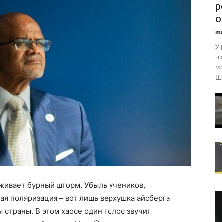
р
o
ma
У 
ні
мо
Ше
живает бурный шторм. Убыль учеников,
я поляризация – вот лишь верхушка айсберга
 страны. В этом хаосе один голос звучит