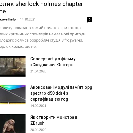
олик sherlock holmes chapter
ne
xwelhelp
-
14.10.2021
0
ролику показано самий початок гри так що
яких критичних спойлерів немає нові пригоди
лодого холмса розробляє студія 8 frogwares.
рлок холмс, ще не...
Concept art до фільму
«Сходження Юпітер»
21.04.2020
Анонсовані модулі пам’яті xpg
spectrix d50 ddr4 з
сертифікацією rog
14.09.2021
Як створити монстра в
ZBrush
20.04.2020