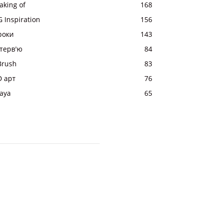
aking of
168
 Inspiration
156
роки
143
нтерв'ю
84
Brush
83
D арт
76
aya
65