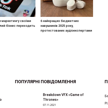
я маркетингу своїми
6 найкращих бюджетних
лий бізнес переходить
навушників 2025 року,
протестованих аудіоекспертами
ПОПУЛЯРНІ ПОВІДОМЛЕННЯ
П
Breakdown VFX «Game of
Б
ю
Thrones»
Р
07.11.2021