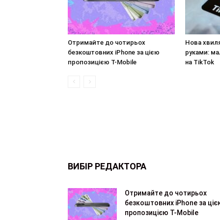
Отримайте до чотирьох
Нова хвил
безкоштовних iPhone за цією
руками: ма
пропозицією T-Mobile
на TikTok
ВИБІР РЕДАКТОРА
Отримайте до чотирьох
безкоштовних iPhone за ціє
пропозицією T-Mobile