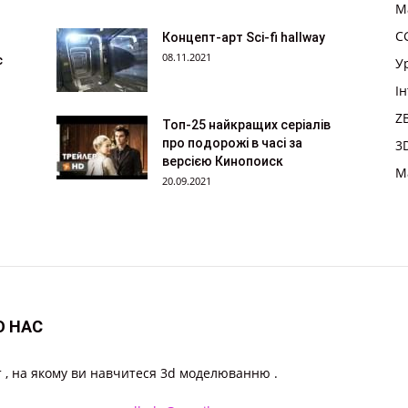
M
CG
Концепт-арт Sci-fi hallway
08.11.2021
с
У
І
Z
Топ-25 найкращих серіалів
про подорожі в часі за
3
версією Кинопоиск
M
20.09.2021
О НАС
 , на якому ви навчитеся 3d моделюванню .