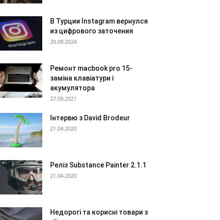
В Турции Instagram вернулся
из цифрового заточения
20.08.2024
Ремонт macbook pro 15-
заміна клавіатури і
акумулятора
27.09.2021
Інтервю з David Brodeur
21.04.2020
Реліз Substance Painter 2.1.1
21.04.2020
Недорогі та корисні товари з