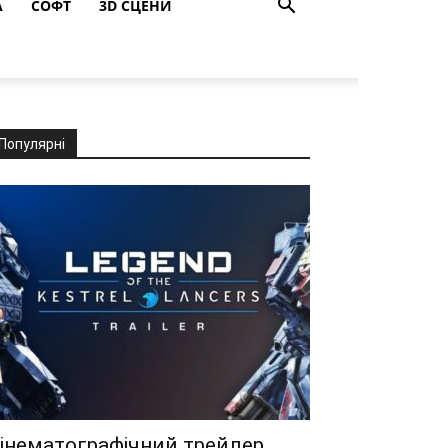
A
СОФТ
3D СЦЕНИ
Популярні
інематографічний трейлер