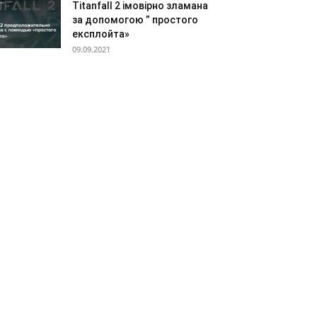
Titanfall 2 імовірно зламана
за допомогою ” простого
експлойта»
09.09.2021