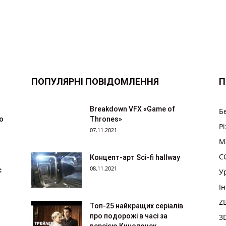
ПОПУЛЯРНІ ПОВІДОМЛЕННЯ
П
Breakdown VFX «Game of
Б
ю
Thrones»
Р
07.11.2021
M
CG
Концепт-арт Sci-fi hallway
08.11.2021
с
У
І
Z
Топ-25 найкращих серіалів
про подорожі в часі за
3