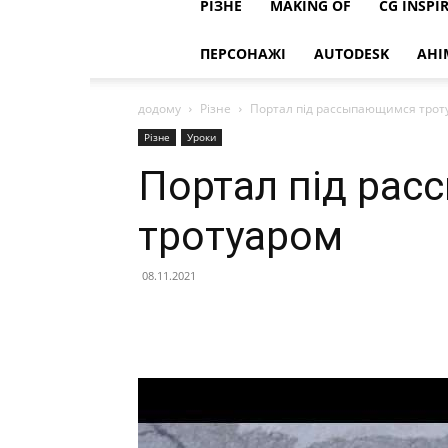
РІЗНЕ
MAKING OF
CG INSPI
ПЕРСОНАЖІ
AUTODESK
АНІ
додому
Різне
Портал під рассыпающимся трот
Різне
Уроки
Портал під ра
тротуаром
08.11.2021