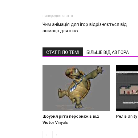
попередня стаття
Чим анімація для ігор відрізняється від
анімації для кіно
СТАТТІ ПО ТЕМІ
БІЛЬШЕ ВІД АВТОРА
Шоурил рігга персонажів від
Реліз Unity
Victor Vinyals