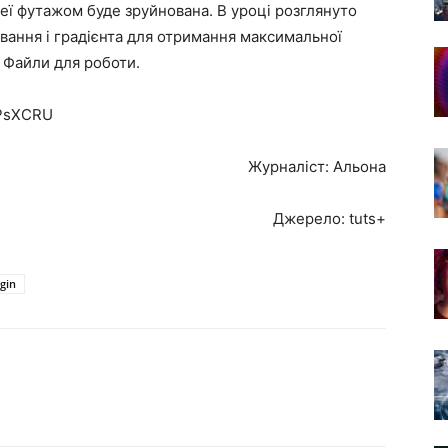
еї футажом буде зруйнована. В уроці розглянуто
вання і градієнта для отримання максимальної
. Файли для роботи.
vPsXCRU
Журналіст: Альона
Джерело: tuts+
ugin