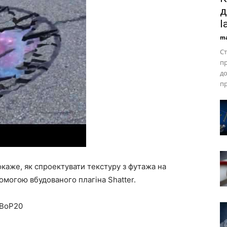
д
l
ma
Ст
пр
до
пр
окаже, як спроектувати текстуру з футажа на
помогою вбудованого плагіна Shatter.
fBoP20