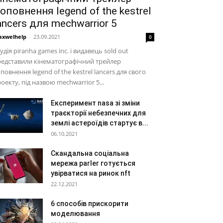
оповнення legend of the kestrel
ancers для mechwarrior 5
xwelhelp
-
23.09.2021
0
удія piranha games inc. і видавець sold out
едставили кінематографічний трейлер
повнення legend of the kestrel lancers для свого
оекту, під назвою mechwarrior 5...
Експеримент nasa зі зміни
траєкторії небезпечних для
землі астероїдів стартує в...
06.10.2021
Скандальна соціальна
мережа parler готується
увірватися на ринок nft
22.12.2021
6 способів прискорити
моделювання