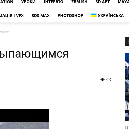
RATION
УРОКИ
ІНТЕРВ’Ю
ZBRUSH
3D АРТ
MAY
МАЦІЯ І VFX
3DS MAX
PHOTOSHOP
УКРАЇНСЬКА
уаром
ссыпающимся
440
К