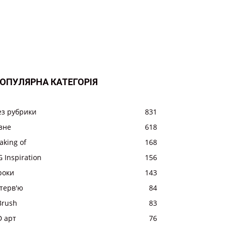
ОПУЛЯРНА КАТЕГОРІЯ
ез рубрики
831
ізне
618
aking of
168
 Inspiration
156
роки
143
нтерв'ю
84
Brush
83
D арт
76