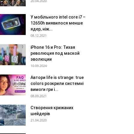
20.04.2020
У мобільного intel core i7 –
12650h виявилося менше
ядер, ніж...
08.12.2021
iPhone 16 и Pro: Тихая
революция под маской
эволюции
10.09.2024
Автори life is strange: true
colors розкрили системні
вимоги гри і...
08.09.2021
Створення крижаних
шейдерів
21.04.2020