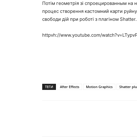
Потім геометрія зі спроецированным на н
процес створення кастомний карти руйну
свободи дій при роботі з плагіном Shatter
httpvh://www.youtube.com/watch?v=LTyp
ТЕГИ
After Effects
Motion Graphics
Shatter pl