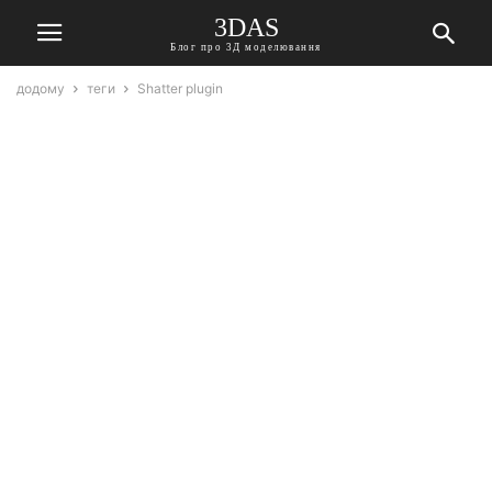
3DAS
Блог про 3Д моделювання
додому
теги
Shatter plugin