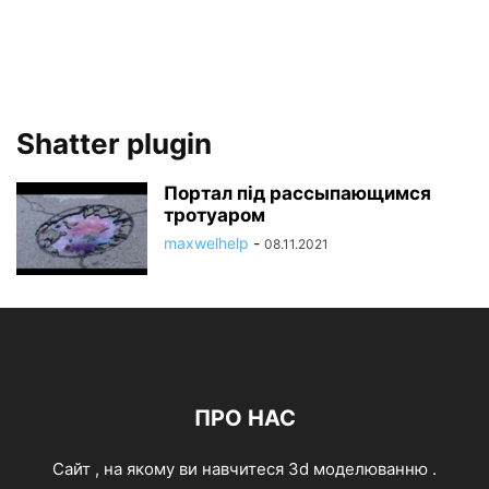
Shatter plugin
Портал під рассыпающимся
тротуаром
maxwelhelp
-
08.11.2021
ПРО НАС
Cайт , на якому ви навчитеся 3d моделюванню .