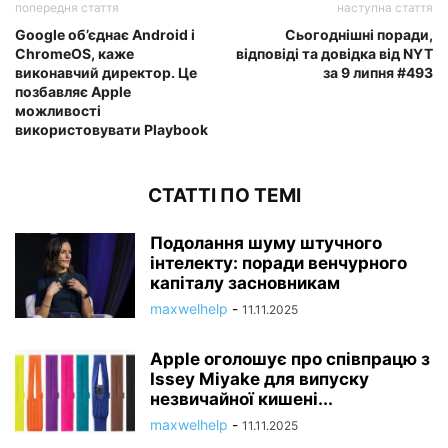
попередня стаття
наступна стаття
Google об’єднає Android і
Сьогоднішні поради,
ChromeOS, каже
відповіді та довідка від NYT
виконавчий директор. Це
за 9 липня #493
позбавляє Apple
можливості
використовувати Playbook
СТАТТІ ПО ТЕМІ
Подолання шуму штучного
інтелекту: поради венчурного
капіталу засновникам
maxwelhelp
-
11.11.2025
Apple оголошує про співпрацю з
Issey Miyake для випуску
незвичайної кишені...
maxwelhelp
-
11.11.2025