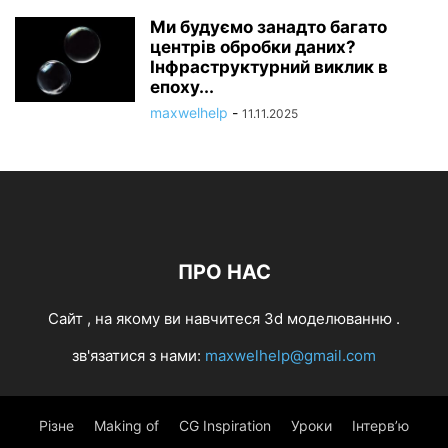
Ми будуємо занадто багато
центрів обробки даних?
Інфраструктурний виклик в
епоху...
maxwelhelp
-
11.11.2025
ПРО НАС
Cайт , на якому ви навчитеся 3d моделюванню .
зв'язатися з нами:
maxwelhelp@gmail.com
Різне
Making of
CG Inspiration
Уроки
Інтерв’ю