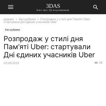
3DAS
Блог про 3Д моделювання
додому
Без рубрики
Розпродаж у стилі дня Пам’яті Uber:
стартували Дні єдиних учасників Uber
Без рубрики
Розпродаж у стилі дня
Пам’яті Uber: стартували
Дні єдиних учасників Uber
38
03.09.2025