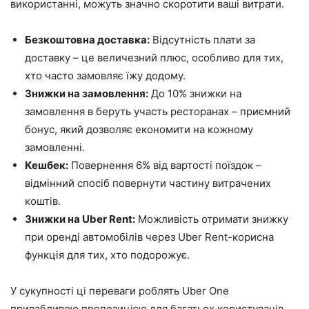
використанні, можуть значно скоротити ваші витрати.
Безкоштовна доставка:
Відсутність плати за
доставку – це величезний плюс, особливо для тих,
хто часто замовляє їжу додому.
Знижки на замовлення:
До 10% знижки на
замовлення в беруть участь ресторанах – приємний
бонус, який дозволяє економити на кожному
замовленні.
Кешбек:
Повернення 6% від вартості поїздок –
відмінний спосіб повернути частину витрачених
коштів.
Знижки на Uber Rent:
Можливість отримати знижку
при оренді автомобілів через Uber Rent-корисна
функція для тих, хто подорожує.
У сукупності ці переваги роблять Uber One
привабливою пропозицією для багатьох користувачів.