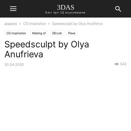
3DAS
Блог про 3Д моделювання
додому
CG Inspiration
Speedsculpt by Olya Anufrieva
CG Inspiration
Making of
ZBrush
Різне
Speedsculpt by Olya
Anufrieva
542
20.04.2020