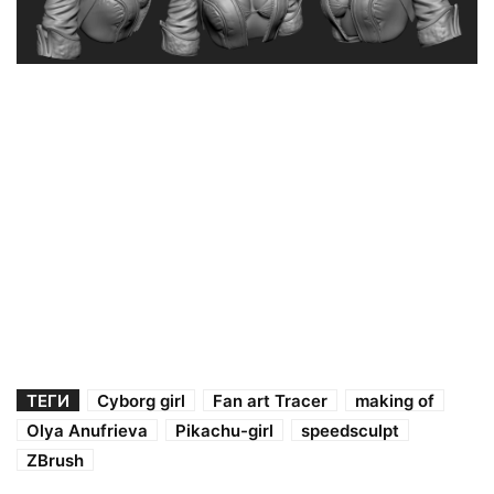
ТЕГИ
Cyborg girl
Fan art Tracer
making of
Olya Anufrieva
Pikachu-girl
speedsculpt
ZBrush