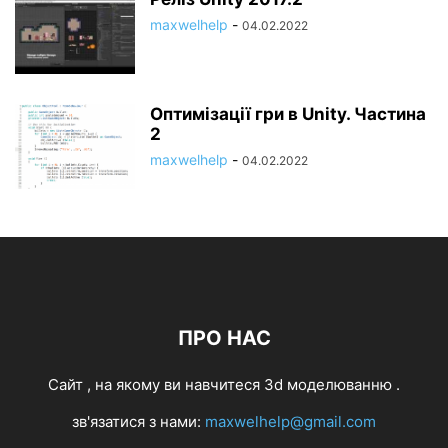
maxwelhelp
-
04.02.2022
Оптимізації гри в Unity. Частина
2
maxwelhelp
-
04.02.2022
ПРО НАС
Cайт , на якому ви навчитеся 3d моделюванню .
зв'язатися з нами:
maxwelhelp@gmail.com