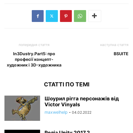
попередня стаття
наступна стаття
In3Dustry.Part5: про
BSUITE
професії концепт-
художник і 3D-художника
СТАТТІ ПО ТЕМІ
Шоурил рігга персонажів від
Victor Vinyals
maxwelhelp
-
04.02.2022
Реліз Unity 2017.2