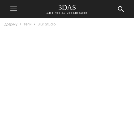
3DAS
Блог про 3Д моделювання
додому
теги
Blur Studio