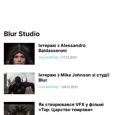
Blur Studio
Інтервю з Alessandro
Baldasseroni
maxwelhelp
-
11.12.2021
Інтервю з Mike Johnson зі студії
Blur
maxwelhelp
-
09.12.2021
Як створювався VFX у фільмі
«Тор: Царство темряви»