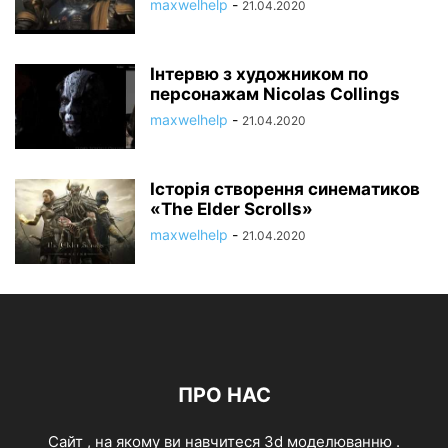
maxwelhelp
-
21.04.2020
Інтервю з художником по
персонажам Nicolas Collings
maxwelhelp
-
21.04.2020
Історія створення синематиков
«The Elder Scrolls»
maxwelhelp
-
21.04.2020
ПРО НАС
Cайт , на якому ви навчитеся 3d моделюванню .