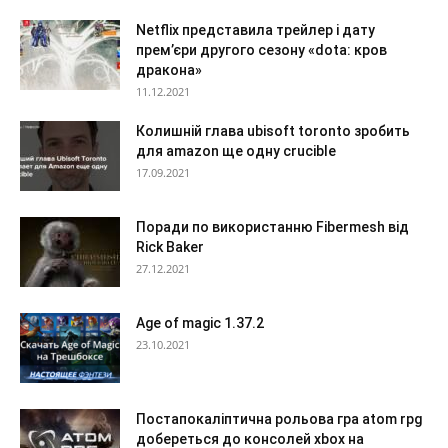
Netflix представила трейлер і дату
прем’єри другого сезону «dota: кров
дракона»
11.12.2021
Колишній глава ubisoft toronto зробить
для amazon ще одну crucible
17.09.2021
Поради по використанню Fibermesh від
Rick Baker
27.12.2021
Age of magic 1.37.2
23.10.2021
Постапокаліптична рольова гра atom rpg
добереться до консолей xbox на