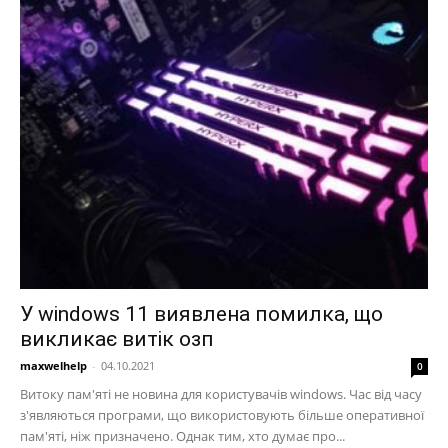
У windows 11 виявлена помилка, що
викликає витік озп
maxwelhelp
-
04.10.2021
0
Витоку пам'яті не новина для користувачів windows. Час від часу
з'являються програми, що використовують більше оперативної
пам'яті, ніж призначено. Однак тим, хто думає про...