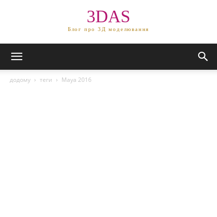
3DAS
Блог про 3Д моделювання
додому
теги
Maya 2016