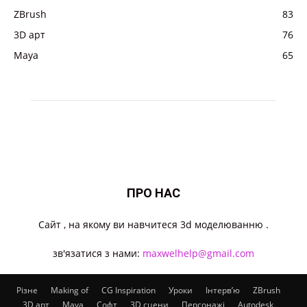
ZBrush
83
3D арт
76
Maya
65
ПРО НАС
Cайт , на якому ви навчитеся 3d моделюванню .
зв'язатися з нами:
maxwelhelp@gmail.com
Різне
Making of
CG Inspiration
Уроки
Інтерв’ю
ZBrush
3D арт
Maya
Софт
3D сцени
Персонажі
Autodesk