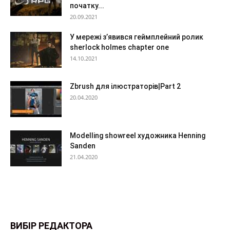
початку...
20.09.2021
У мережі з’явився геймплейний ролик
sherlock holmes chapter one
14.10.2021
Zbrush для ілюстраторів|Part 2
20.04.2020
Modelling showreel художника Henning
Sanden
21.04.2020
ВИБІР РЕДАКТОРА