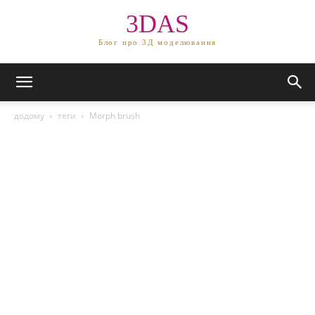
3DAS
Блог про 3Д моделювання
додому
теги
Morph brush