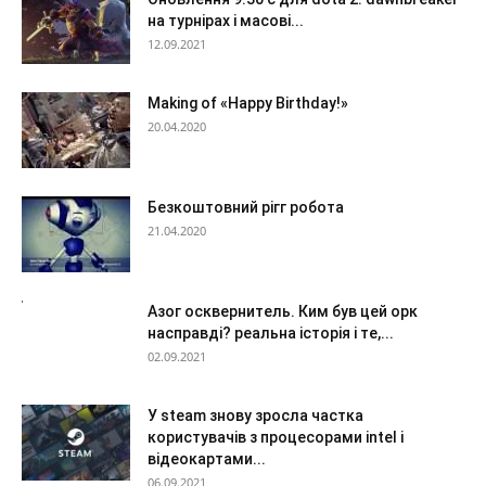
на турнірах і масові...
12.09.2021
Making of «Happy Birthday!»
20.04.2020
Безкоштовний рігг робота
21.04.2020
Азог осквернитель. Ким був цей орк
насправді? реальна історія і те,...
02.09.2021
У steam знову зросла частка
користувачів з процесорами intel і
відеокартами...
06.09.2021