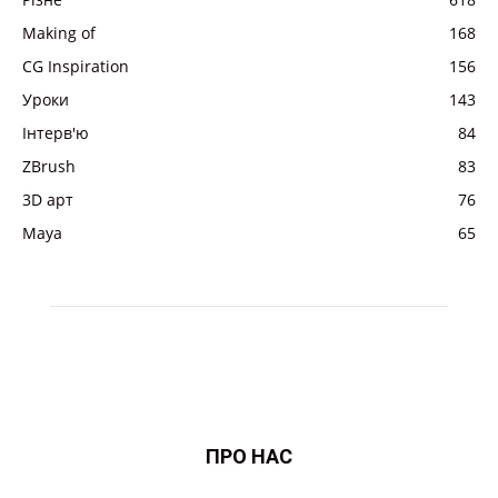
Making of
168
CG Inspiration
156
Уроки
143
Інтерв'ю
84
ZBrush
83
3D арт
76
Maya
65
ПРО НАС