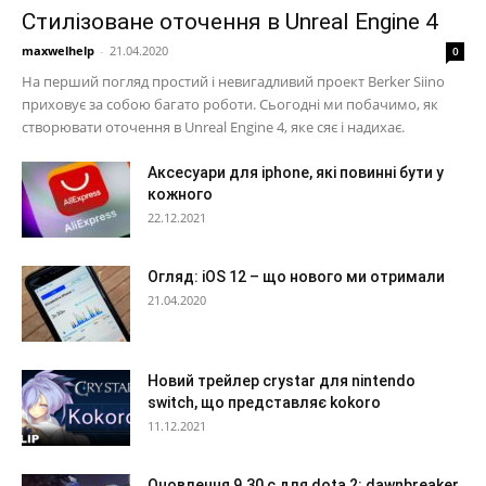
Стилізоване оточення в Unreal Engine 4
maxwelhelp
-
21.04.2020
0
На перший погляд простий і невигадливий проект Berker Siino
приховує за собою багато роботи. Сьогодні ми побачимо, як
створювати оточення в Unreal Engine 4, яке сяє і надихає.
Аксесуари для iphone, які повинні бути у
кожного
22.12.2021
Огляд: iOS 12 – що нового ми отримали
21.04.2020
Новий трейлер crystar для nintendo
switch, що представляє kokoro
11.12.2021
Оновлення 9.30 с для dota 2: dawnbreaker