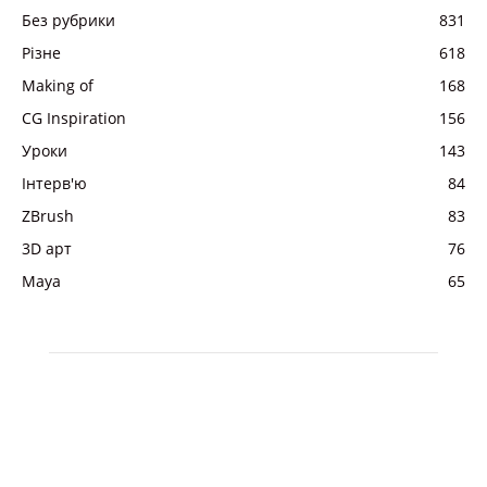
Без рубрики
831
Різне
618
Making of
168
CG Inspiration
156
Уроки
143
Інтерв'ю
84
ZBrush
83
3D арт
76
Maya
65