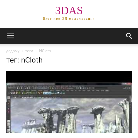
3DAS
Блог про 3Д моделювання
додому
теги
NCloth
тег: nCloth