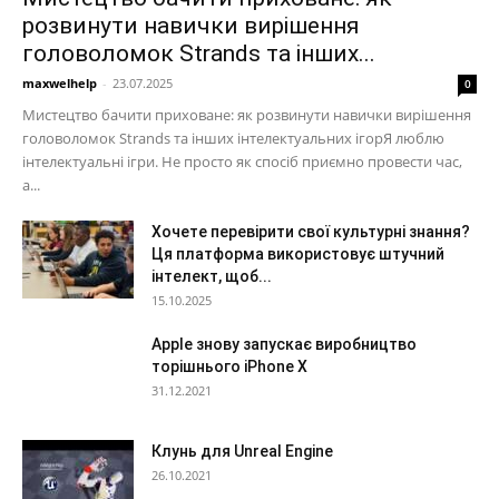
розвинути навички вирішення
головоломок Strands та інших...
maxwelhelp
-
23.07.2025
0
Мистецтво бачити приховане: як розвинути навички вирішення
головоломок Strands та інших інтелектуальних ігорЯ люблю
інтелектуальні ігри. Не просто як спосіб приємно провести час,
а...
Хочете перевірити свої культурні знання?
Ця платформа використовує штучний
інтелект, щоб...
15.10.2025
Apple знову запускає виробництво
торішнього iPhone X
31.12.2021
Клунь для Unreal Engine
26.10.2021