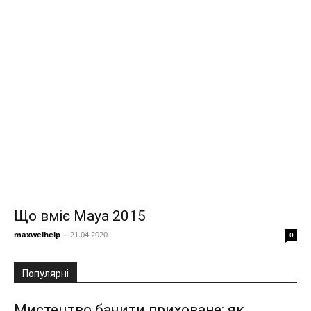
Що вміє Maya 2015
maxwelhelp
-
21.04.2020
0
Популярні
Мистецтво бачити приховане: як