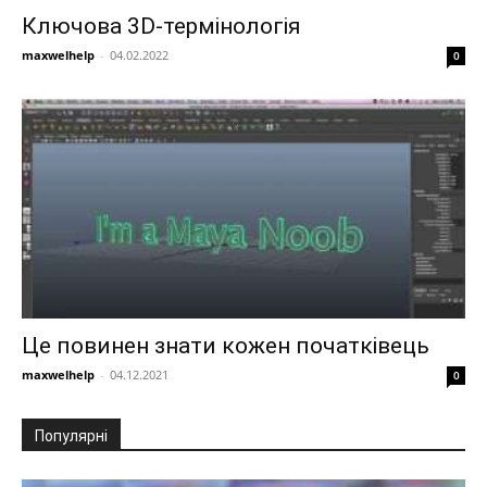
Ключова 3D-термінологія
maxwelhelp
-
04.02.2022
0
Це повинен знати кожен початківець
maxwelhelp
-
04.12.2021
0
Популярні