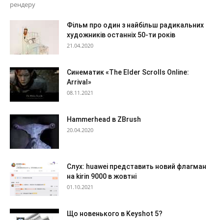
рендеру
Фільм про один з найбільш радикальних
художників останніх 50-ти років
21.04.2020
Синематик «The Elder Scrolls Online:
Arrival»
08.11.2021
Hammerhead в ZBrush
20.04.2020
Слух: huawei представить новий флагман
на kirin 9000 в жовтні
01.10.2021
Що новенького в Keyshot 5?