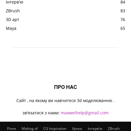
Інтерв'ю
84
ZBrush
83
3D арт
76
Maya
65
ПРО НАС
Cайт , на якому ви навчитеся 3d моделюванню .
зв'язатися з нами:
maxwelhelp@gmail.com
Різне
Making of
CG Inspiration
Уроки
Інтерв’ю
ZBrush