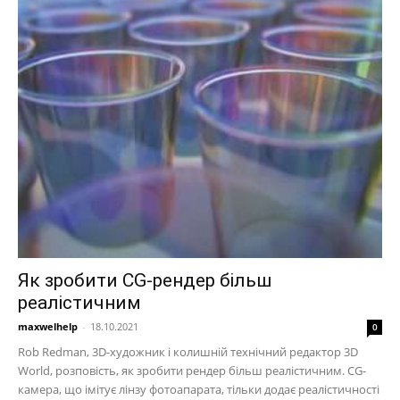
Як зробити CG-рендер більш
реалістичним
maxwelhelp
-
18.10.2021
0
Rob Redman, 3D-художник і колишній технічний редактор 3D
World, розповість, як зробити рендер більш реалістичним. CG-
камера, що імітує лінзу фотоапарата, тільки додає реалістичності