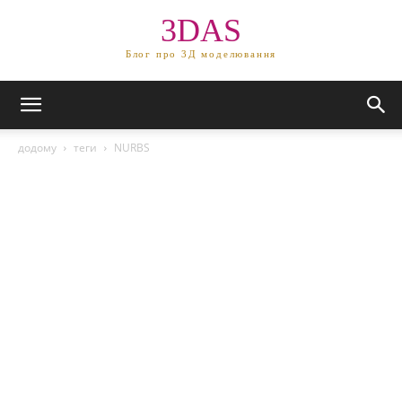
3DAS
Блог про 3Д моделювання
додому
теги
NURBS