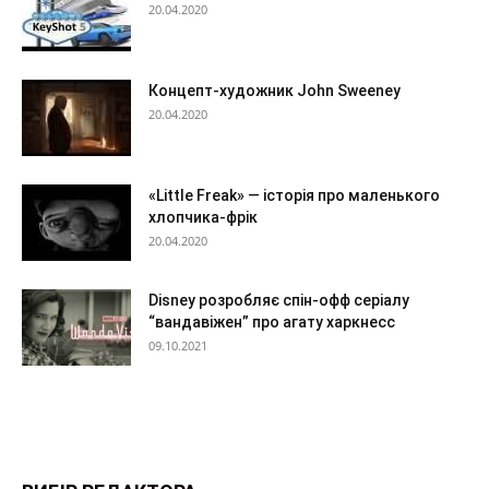
20.04.2020
Концепт-художник John Sweeney
20.04.2020
«Little Freak» — історія про маленького
хлопчика-фрік
20.04.2020
Disney розробляє спін-офф серіалу
“вандавіжен” про агату харкнесс
09.10.2021