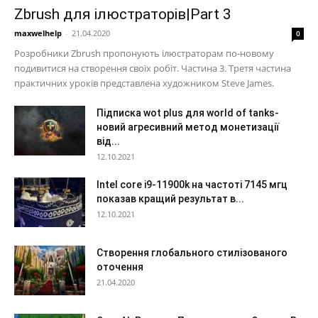
Zbrush для ілюстраторів|Part 3
maxwelhelp
-
21.04.2020
0
Розробники Zbrush пропонують ілюстраторам по-новому
подивитися на створення своїх робіт. Частина 3. Третя частина
практичних уроків представлена художником Steve James.
Підписка wot plus для world of tanks-
новий агресивний метод монетизації
від...
12.10.2021
Intel core i9-11900k на частоті 7145 мгц
показав кращий результат в...
12.10.2021
Створення глобального стилізованого
оточення
21.04.2020