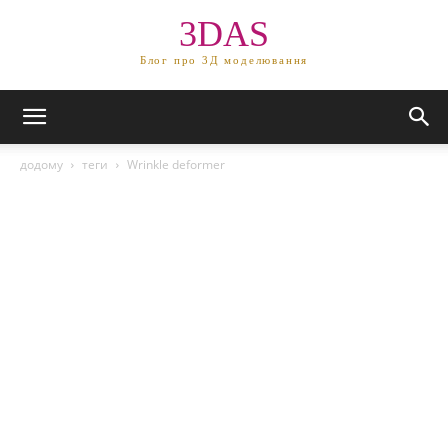
3DAS
Блог про 3Д моделювання
додому
теги
Wrinkle deformer