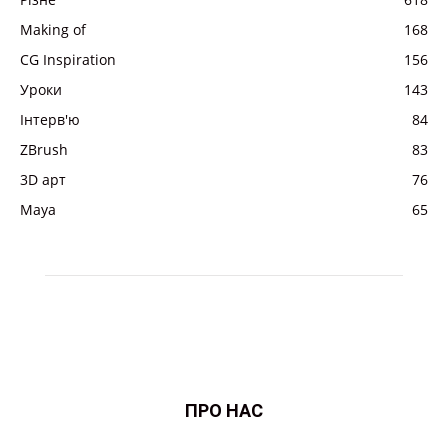
Making of
168
CG Inspiration
156
Уроки
143
Інтерв'ю
84
ZBrush
83
3D арт
76
Maya
65
ПРО НАС