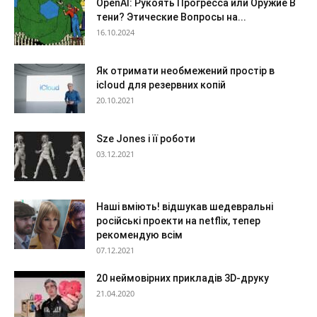
OpenAI: Рукоять Прогресса или Оружие В
тени? Этические Вопросы на...
16.10.2024
Як отримати необмежений простір в
icloud для резервних копій
20.10.2021
Sze Jones і її роботи
03.12.2021
Наші вміють! відшукав шедевральні
російські проекти на netflix, тепер
рекомендую всім
07.12.2021
20 неймовірних прикладів 3D-друку
21.04.2020