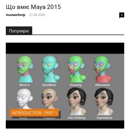
Що вміє Maya 2015
maxwelhelp
-
21.04.2020
0
Популярні