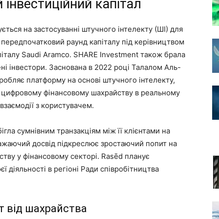
 інвестиційний капітал
зується на застосуванні штучного інтелекту (ШІ) для
 передпочатковий раунд капіталу під керівництвом
піталу Saudi Aramco. SHARE Investment також брала
ені інвестори. Заснована в 2022 році Талалом Аль-
робляє платформу на основі штучного інтелекту,
я цифровому фінансовому шахрайству в реальному
взаємодії з користувачем.
бігла сумнівним транзакціям між її клієнтами на
ражаючий досвід підкреслює зростаючий попит на
ству у фінансовому секторі. Rasēd планує
ї діяльності в регіоні Ради співробітництва
ст від шахрайства