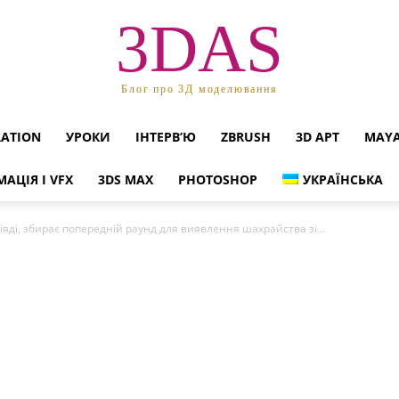
3DAS
Блог про 3Д моделювання
RATION
УРОКИ
ІНТЕРВ’Ю
ZBRUSH
3D АРТ
MAY
МАЦІЯ І VFX
3DS MAX
PHOTOSHOP
УКРАЇНСЬКА
Ріяді, збирає попередній раунд для виявлення шахрайства зі...