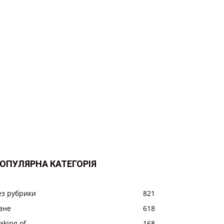
ОПУЛЯРНА КАТЕГОРІЯ
ез рубрики
821
ізне
618
aking of
168