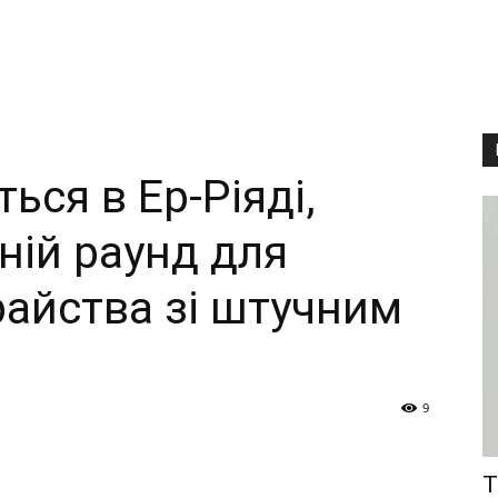
ься в Ер-Ріяді,
ній раунд для
айства зі штучним
9
T