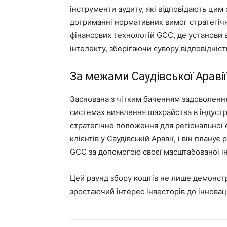
інструменти аудиту, які відповідають цим
дотриманні нормативних вимог стратегіч
фінансових технологій GCC, де установи 
інтелекту, зберігаючи сувору відповідніс
За межами Саудівської Араві
Заснована з чітким баченням задоволення
системах виявлення шахрайства в індустрі
стратегічне положення для регіональної е
клієнтів у Саудівській Аравії, і він план
GCC за допомогою своєї масштабованої і
Цей раунд збору коштів не лише демонстр
зростаючий інтерес інвесторів до інновац