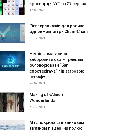
кросворди NYT за 27 серпня
12.09.2025
Рігг персонажів для ролика
однойменної гри Cham-Cham
31.12.2021
Heroic намагалися
заборонити своїм гравцям
обговорювати “баг
спостерігача” під загрозою
штрафу...
26.09.2021
Making of «Alice in
Wonderland»
31.12.2021
Мтс покрила стільниковим
зв’язком південний полюс