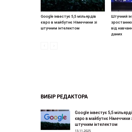
Google інвестує 5,5 мільярдів
Штучний і
євро в майбутнє Німеччини зі
зростанню 
штучним інтелектом
від навчан
даних
ВИБІР РЕДАКТОРА
Google інвестує 5,5 мільярд
євро в майбутнє Німеччини з
штучним інтелектом
13.11.2025