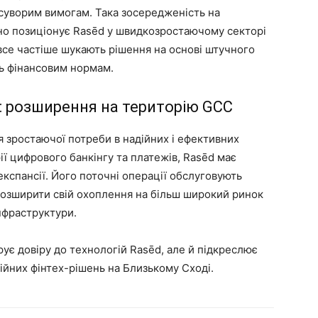
 суворим вимогам. Така зосередженість на
но позиціонує Rasēd у швидкозростаючому секторі
все частіше шукають рішення на основі штучного
ть фінансовим нормам.
ї: розширення на територію GCC
 зростаючої потреби в надійних і ефективних
ї цифрового банкінгу та платежів, Rasēd має
кспансії. Його поточні операції обслуговують
ує розширити свій охоплення на більш широкий ринок
нфраструктури.
ує довіру до технологій Rasēd, але й підкреслює
ійних фінтех-рішень на Близькому Сході.