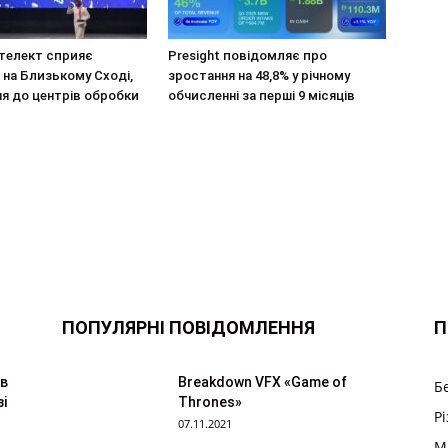
нтелект сприяє
Presight повідомляє про
на Близькому Сході,
зростання на 48,8% у річному
ня до центрів обробки
обчисленні за перші 9 місяців
ПОПУЛЯРНІ ПОВІДОМЛЕННЯ
П
ів
Breakdown VFX «Game of
Б
і
Thrones»
Р
07.11.2021
M