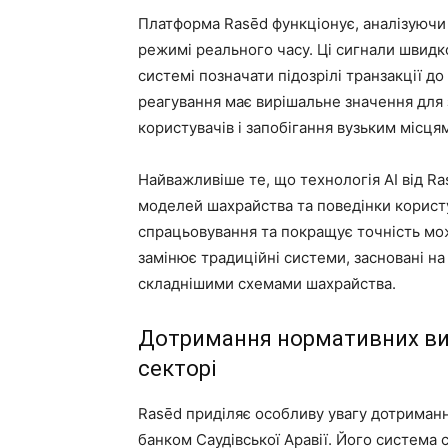
Платформа Rasēd функціонує, аналізуючи 
режимі реального часу. Ці сигнали швидк
системі позначати підозрілі транзакції до
реагування має вирішальне значення для
користувачів і запобігання вузьким місцям
Найважливіше те, що технологія AI від Ra
моделей шахрайства та поведінки користу
спрацьовування та покращує точність м
замінює традиційні системи, засновані на 
складнішими схемами шахрайства.
Дотримання нормативних ви
секторі
Rasēd приділяє особливу увагу дотриман
банком Саудівської Аравії. Його система 