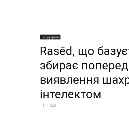
Без рубрики
Rasēd, що базуєт
збирає поперед
виявлення шахр
інтелектом
13.11.2025