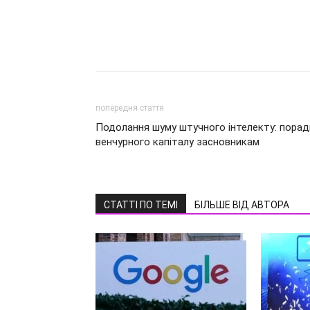
попередня стаття
Подолання шуму штучного інтелекту: порад
венчурного капіталу засновникам
СТАТТІ ПО ТЕМІ
БІЛЬШЕ ВІД АВТОРА