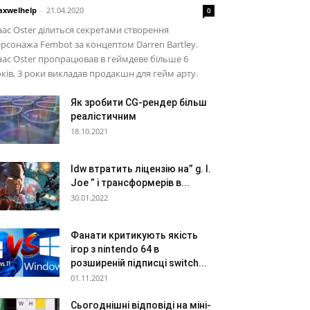
xwelhelp
-
21.04.2020
0
aac Oster ділиться секретами створення
рсонажа Fembot за концептом Darren Bartley.
aac Oster пропрацював в геймдеве більше 6
ків, 3 роки викладав продакшн для гейм арту.
Як зробити CG-рендер більш
реалістичним
18.10.2021
Idw втратить ліцензію на” g. I.
Joe ” і трансформерів в...
30.01.2022
Фанати критикують якість
ігор з nintendo 64 в
розширеній підписці switch...
01.11.2021
Сьогоднішні відповіді на міні-