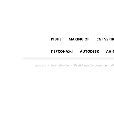
РІЗНЕ
MAKING OF
CG INSPI
ПЕРСОНАЖІ
AUTODESK
АНІ
додому
Без рубрики
Rasēd, що базується в Ер-