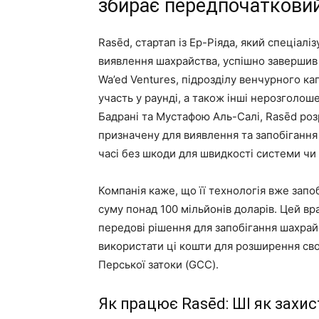
збирає передпочатковий
Rasēd, стартап із Ер-Ріяда, який спеціалі
виявлення шахрайства, успішно завершив
Wa’ed Ventures, підрозділу венчурного ка
участь у раунді, а також інші нерозголош
Бадрані та Мустафою Аль-Салі, Rasēd роз
призначену для виявлення та запобіганн
часі без шкоди для швидкості системи чи 
Компанія каже, що її технологія вже запо
суму понад 100 мільйонів доларів. Цей в
передові рішення для запобігання шахрай
використати ці кошти для розширення своє
Перської затоки (GCC).
Як працює Rasēd: ШІ як захи