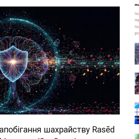
ma
Is
пе
Is
ро
запобігання шахрайству Rasēd