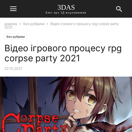
3DAS
Блог про 3Д моделювання
додому
Без рубрики
Відео ігрового процесу rpg corpse party
2021
Без рубрики
Відео ігрового процесу rpg
corpse party 2021
22.10.2021