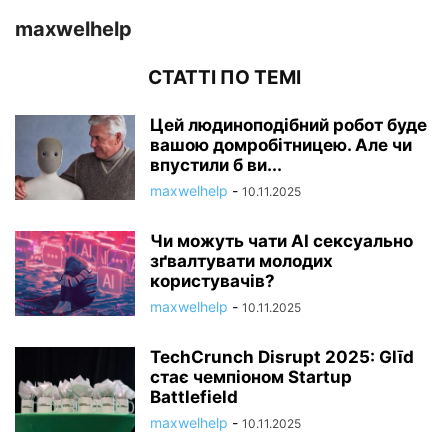
maxwelhelp
СТАТТІ ПО ТЕМІ
Цей людиноподібний робот буде
вашою домробітницею. Але чи
впустили б ви...
maxwelhelp
-
10.11.2025
Чи можуть чати AI сексуально
зґвалтувати молодих
користувачів?
maxwelhelp
-
10.11.2025
TechCrunch Disrupt 2025: Glīd
стає чемпіоном Startup
Battlefield
maxwelhelp
-
10.11.2025