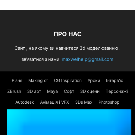
ПРО НАС
Cайт , на якому ви навчитеся 3d моделюванню .
зв'язатися з нами:
maxwelhelp@gmail.com
Різне
Making of
CG Inspiration
Уроки
Інтерв’ю
ZBrush
3D арт
Maya
Софт
3D сцени
Персонажі
Autodesk
Анімація і VFX
3Ds Max
Photoshop