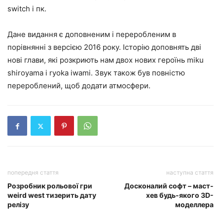
switch і пк.
Дане видання є доповненим і переробленим в
порівнянні з версією 2016 року. Історію доповнять дві
нові глави, які розкриють нам двох нових героїнь miku
shiroyama і ryoka iwami. Звук також був повністю
перероблений, щоб додати атмосфери.
попередня стаття
наступна стаття
Розробник рольової гри
Досконалий софт – маст-
weird west тизерить дату
хев будь-якого 3D-
релізу
моделлера