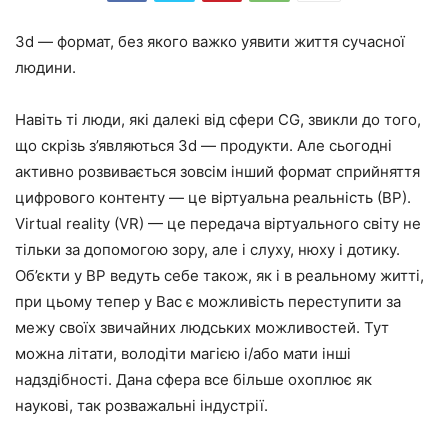
3d — формат, без якого важко уявити життя сучасної
людини.
Навіть ті люди, які далекі від сфери CG, звикли до того,
що скрізь з’являються 3d — продукти. Але сьогодні
активно розвивається зовсім інший формат сприйняття
цифрового контенту — це віртуальна реальність (ВР).
Virtual reality (VR) — це передача віртуального світу не
тільки за допомогою зору, але і слуху, нюху і дотику.
Об’єкти у ВР ведуть себе також, як і в реальному житті,
при цьому тепер у Вас є можливість переступити за
межу своїх звичайних людських можливостей. Тут
можна літати, володіти магією і/або мати інші
надздібності. Дана сфера все більше охоплює як
наукові, так розважальні індустрії.