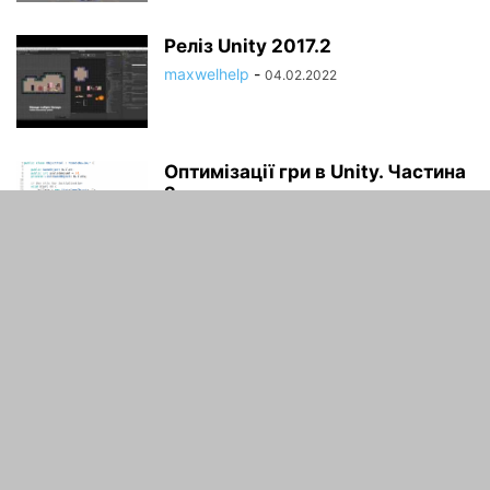
Реліз Unity 2017.2
maxwelhelp
-
04.02.2022
Оптимізації гри в Unity. Частина
2
maxwelhelp
-
04.02.2022
ПРО НАС
Cайт , на якому ви навчитеся 3d моделюванню .