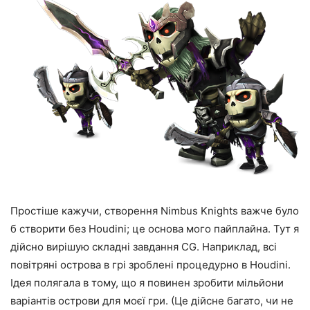
Простіше кажучи, створення Nimbus Knights важче було
б створити без Houdini; це основа мого пайплайна. Тут я
дійсно вирішую складні завдання CG. Наприклад, всі
повітряні острова в грі зроблені процедурно в Houdini.
Ідея полягала в тому, що я повинен зробити мільйони
варіантів острови для моєї гри. (Це дійсне багато, чи не