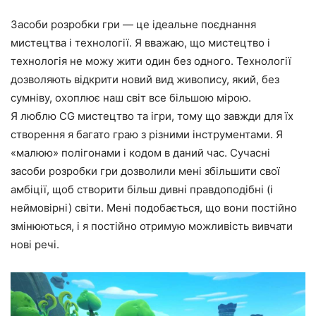
Засоби розробки гри — це ідеальне поєднання
мистецтва і технології. Я вважаю, що мистецтво і
технологія не можу жити один без одного. Технології
дозволяють відкрити новий вид живопису, який, без
сумніву, охоплює наш світ все більшою мірою.
Я люблю CG мистецтво та ігри, тому що завжди для їх
створення я багато граю з різними інструментами. Я
«малюю» полігонами і кодом в даний час. Сучасні
засоби розробки гри дозволили мені збільшити свої
амбіції, щоб створити більш дивні правдоподібні (і
неймовірні) світи. Мені подобається, що вони постійно
змінюються, і я постійно отримую можливість вивчати
нові речі.