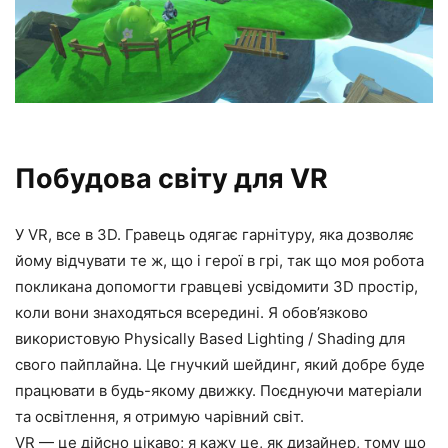
Побудова світу для VR
У VR, все в 3D. Гравець одягає гарнітуру, яка дозволяє
йому відчувати те ж, що і герої в грі, так що моя робота
покликана допомогти гравцеві усвідомити 3D простір,
коли вони знаходяться всередині. Я обов’язково
використовую Physically Based Lighting / Shading для
свого пайплайна. Це гнучкий шейдинг, який добре буде
працювати в будь-якому движку. Поєднуючи матеріали
та освітлення, я отримую чарівний світ.
VR — це дійсно цікаво; я кажу це, як дизайнер, тому що