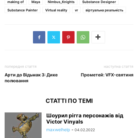
making of
Maya
Nimbus_Knights
Substance Designer
Substance Painter
Virtual reality
vr
віртуальна реальність
попередня стаття
наступна стаття
Арти до Відьмак 3: Дике
Прометей: VFX-святиня
полювання
СТАТТІ ПО ТЕМІ
Шоурил рігга персонажів від
Victor Vinyals
maxwelhelp
-
04.02.2022