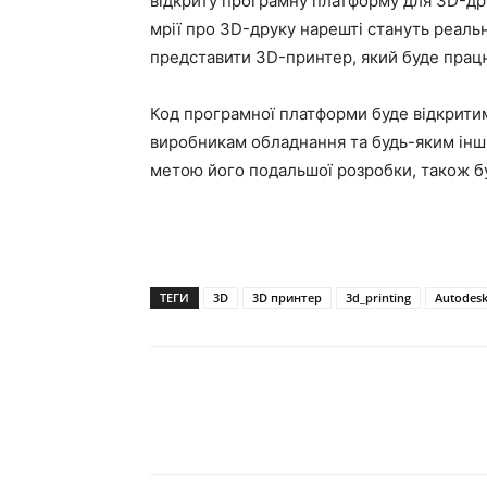
відкриту програмну платформу для 3D-друк
мрії про 3D-друку нарешті стануть реаль
представити 3D-принтер, який буде працю
Код програмної платформи буде відкритим,
виробникам обладнання та будь-яким інш
метою його подальшої розробки, також б
ТЕГИ
3D
3D принтер
3d_printing
Autodes