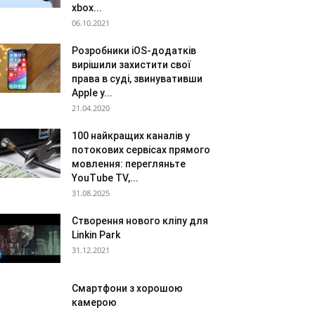
xbox...
06.10.2021
Розробники iOS-додатків
вирішили захистити свої
права в суді, звинувативши
Apple у...
21.04.2020
100 найкращих каналів у
потокових сервісах прямого
мовлення: перегляньте
YouTube TV,...
31.08.2025
Створення нового кліпу для
Linkin Park
31.12.2021
Смартфони з хорошою
камерою