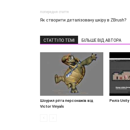
попередня стаття
Як створити деталізовану шкіру в ZBrush?
СТАТТІ ПО ТЕМІ
БІЛЬШЕ ВІД АВТОРА
Шоурил рігга персонажів від
Реліз Unity
Victor Vinyals