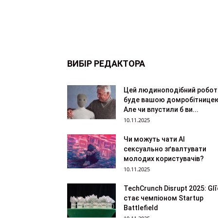
ВИБІР РЕДАКТОРА
Цей людиноподібний робот
буде вашою домробітнице
Але чи впустили б ви...
10.11.2025
Чи можуть чати AI
сексуально зґвалтувати
молодих користувачів?
10.11.2025
TechCrunch Disrupt 2025: Gl
стає чемпіоном Startup
Battlefield