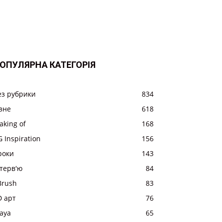
ОПУЛЯРНА КАТЕГОРІЯ
ез рубрики
834
ізне
618
aking of
168
 Inspiration
156
роки
143
нтерв'ю
84
Brush
83
D арт
76
aya
65