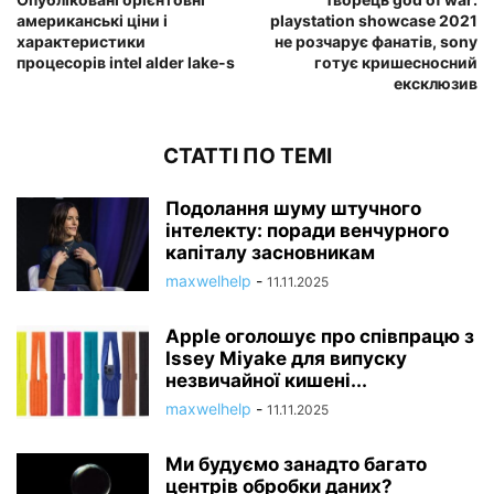
американські ціни і
playstation showcase 2021
характеристики
не розчарує фанатів, sony
процесорів intel alder lake-s
готує кришесносний
ексклюзив
СТАТТІ ПО ТЕМІ
Подолання шуму штучного
інтелекту: поради венчурного
капіталу засновникам
maxwelhelp
-
11.11.2025
Apple оголошує про співпрацю з
Issey Miyake для випуску
незвичайної кишені...
maxwelhelp
-
11.11.2025
Ми будуємо занадто багато
центрів обробки даних?