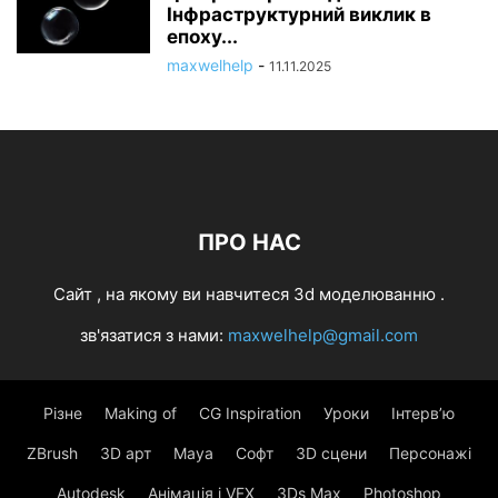
Інфраструктурний виклик в
епоху...
maxwelhelp
-
11.11.2025
ПРО НАС
Cайт , на якому ви навчитеся 3d моделюванню .
зв'язатися з нами:
maxwelhelp@gmail.com
Різне
Making of
CG Inspiration
Уроки
Інтерв’ю
ZBrush
3D арт
Maya
Софт
3D сцени
Персонажі
Autodesk
Анімація і VFX
3Ds Max
Photoshop