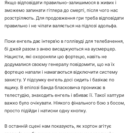
Якщо відповідати правильно-залишимося в живих і
зможемо запинати гітлера до смерті, після чого нас
розстріляють. Для продовження гри треба відповідати
правильно і не чіпати валяється на підлозі адольфа.
Поки енгель дає інтерв’ю в голлівуді для телебачення,
бі джей разом з анею висаджуються на аусмерцер.
Нацисти, які охороняли цю фортецю, навіть не
додумалися своєму генералу повідомити, що на їх
фортецю напали і намагаються відключити систему
захисту. У підсумку енгель досі сидить і базікає по
ящику. В епілозі банда бласковича проникає в
телестудію, знаходить енгель і вбиває її. Такої халтури
важко було очікувати. Ніякого фінального бою з босом,
просто підійди і натисни одну кнопку.
В останній сцені нам показують, як хортон агітує