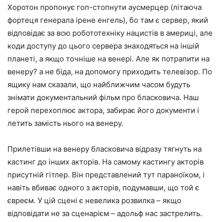
Хоротон пропонує гоп-стопнути аусмерцер (літаюча
фортеця генерала ірене енгель), бо там є сервер, який
відповідає за всю робототехніку нацистів в америці, але
коди доступу до цього сервера знаходяться на іншій
планеті, а якщо точніше на венері. Але як потрапити на
венеру? а не біда, на допомогу приходить телевізор. По
ящику нам сказали, що найближчим часом будуть
знімати документальний фільм про бласковича. Наш
герой перехоплює актора, забирає його документи і
летить замість нього на венеру.
Прилетівши на венеру бласковича відразу тягнуть на
кастинг до інших акторів. На самому кастингу акторів
присутній гітлер. Він представлений тут параноїком, і
навіть вбиває одного з акторів, подумавши, що той є
євреєм. У цій сцені є невелика розвилка – якщо
відповідати не за сценарієм – адольф нас застрелить.