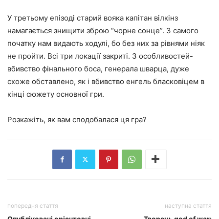
У третьому епізоді старий вояка капітан вілкінз
намагається знищити зброю “чорне сонце”. З самого
початку нам видають ходулі, бо без них за рівнями ніяк
не пройти. Всі три локації закриті. З особливостей-
вбивство фінального боса, генерала шварца, дуже
схоже обставлено, як і вбивство енгель бласковіцем в
кінці сюжету основної гри.
Розкажіть, як вам сподобалася ця гра?
попередня стаття
наступна стаття
Опубліковані орієнтовні
Творець god of war: