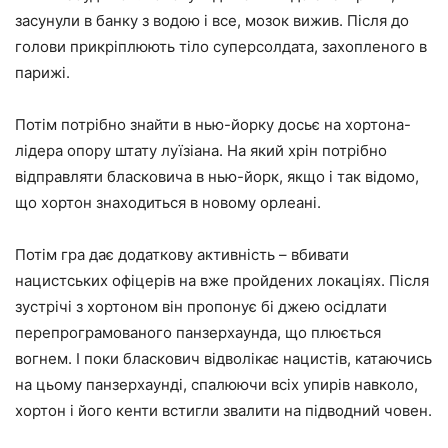
засунули в банку з водою і все, мозок вижив. Після до
голови прикріплюють тіло суперсолдата, захопленого в
парижі.
Потім потрібно знайти в нью-йорку досьє на хортона-
лідера опору штату луїзіана. На який хрін потрібно
відправляти бласковича в нью-йорк, якщо і так відомо,
що хортон знаходиться в новому орлеані.
Потім гра дає додаткову активність – вбивати
нацистських офіцерів на вже пройдених локаціях. Після
зустрічі з хортоном він пропонує бі джею осідлати
перепрограмованого панзерхаунда, що плюється
вогнем. І поки бласкович відволікає нацистів, катаючись
на цьому панзерхаунді, спалюючи всіх упирів навколо,
хортон і його кенти встигли звалити на підводний човен.