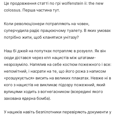
Це продовження статті по грі wolfenstein ii: the new
colossus. Перша частина тут.
Коли революціонери потрапляють на човен,
суперчудила радіє працюючому туалету. В яких умовах
потрібно жити, щоб кланятися унітазу?
Наш бі джей на попутках потрапляє в розуелл. Як він
сюди дістався через кпп нацистів між штатами-
незрозуміло. Напялив на себе костюм пожежного і все:
непомітний, і насрати на те, що його рожа з написом
«розшукується» висить на великих плакатах. Невже ні в
кого з нацистів не викликає підозру пожежний, який
вулицями ходить з вогнегасником (всередині якого
захована ядерна бомба).
У нациків навіть безпілотники перевіряють документи у