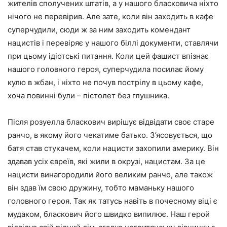
жителів сполучених штатів, а у нашого бласковича ніхто
нічого не перевірив. Але зате, коли він заходить в кафе
суперчудили, сюди ж за ним заходить комендант
нацистів і перевіряє у нашого біллі документи, ставлячи
при цьому ідіотські питання. Коли цей фашист впізнає
нашого головного героя, суперчудила посилає йому
кулю в жбан, і ніхто не почув пострілу в цьому кафе,
хоча повинні були – пістолет без глушника.
Після розуелла бласкович вирішує відвідати своє старе
ранчо, в якому його чекатиме батько. З’ясовується, що
батя став стукачем, коли нацисти захопили америку. Він
здавав усіх євреїв, які жили в окрузі, нацистам. За це
нацисти винагородили його великим ранчо, але також
він здав їм свою дружину, тобто маманьку нашого
головного героя. Так як татусь навіть в почесному віці є
мудаком, бласкович його швидко випилює. Наш герой