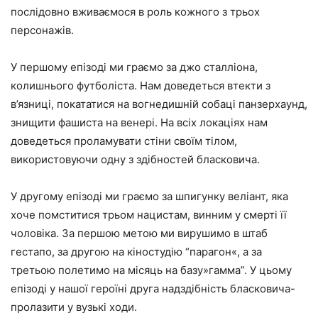
послідовно вживаємося в роль кожного з трьох
персонажів.
У першому епізоді ми граємо за джо сталліона,
колишнього футболіста. Нам доведеться втекти з
в’язниці, покататися на вогнедишній собаці панзерхаунд,
знищити фашиста на венері. На всіх локаціях нам
доведеться проламувати стіни своїм тілом,
використовуючи одну з здібностей бласковича.
У другому епізоді ми граємо за шпигунку веліант, яка
хоче помститися трьом нацистам, винним у смерті її
чоловіка. За першою метою ми вирушимо в штаб
гестапо, за другою на кіностудію “парагон«, а за
третьою полетимо на місяць на базу»гамма”. У цьому
епізоді у нашої героїні друга надздібність бласковича-
пролазити у вузькі ходи.