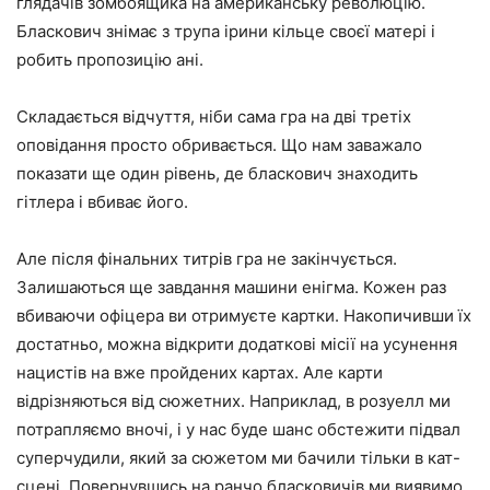
глядачів зомбоящика на американську революцію.
Бласкович знімає з трупа ірини кільце своєї матері і
робить пропозицію ані.
Складається відчуття, ніби сама гра на дві третіх
оповідання просто обривається. Що нам заважало
показати ще один рівень, де бласкович знаходить
гітлера і вбиває його.
Але після фінальних титрів гра не закінчується.
Залишаються ще завдання машини енігма. Кожен раз
вбиваючи офіцера ви отримуєте картки. Накопичивши їх
достатньо, можна відкрити додаткові місії на усунення
нацистів на вже пройдених картах. Але карти
відрізняються від сюжетних. Наприклад, в розуелл ми
потрапляємо вночі, і у нас буде шанс обстежити підвал
суперчудили, який за сюжетом ми бачили тільки в кат-
сцені. Повернувшись на ранчо бласковичів ми виявимо,