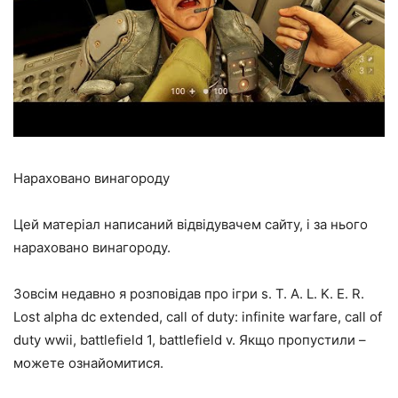
Нараховано винагороду
Цей матеріал написаний відвідувачем сайту, і за нього
нараховано винагороду.
Зовсім недавно я розповідав про ігри s. T. A. L. K. E. R.
Lost alpha dc extended, call of duty: infinite warfare, call of
duty wwii, battlefield 1, battlefield v. Якщо пропустили –
можете ознайомитися.