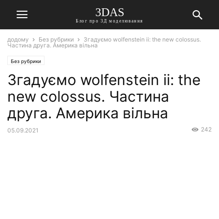
3DAS
Блог про 3Д моделювання
додому
Без рубрики
Згадуємо wolfenstein ii: the new colossus.
Частина друга. Америка вільна
Без рубрики
Згадуємо wolfenstein ii: the
new colossus. Частина
друга. Америка вільна
242
05.09.2021