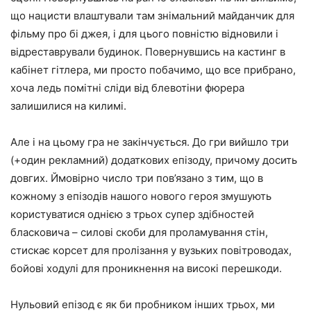
що нацисти влаштували там знімальний майданчик для
фільму про бі джея, і для цього повністю відновили і
відреставрували будинок. Повернувшись на кастинг в
кабінет гітлера, ми просто побачимо, що все прибрано,
хоча ледь помітні сліди від блевотіни фюрера
залишилися на килимі.
Але і на цьому гра не закінчується. До гри вийшло три
(+один рекламний) додаткових епізоду, причому досить
довгих. Ймовірно число три пов’язано з тим, що в
кожному з епізодів нашого нового героя змушують
користуватися однією з трьох супер здібностей
бласковича – силові скоби для проламування стін,
стискає корсет для пролізання у вузьких повітроводах,
бойові ходулі для проникнення на високі перешкоди.
Нульовий епізод є як би пробником інших трьох, ми