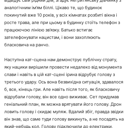
відвідує свій рідний дім, згадує негритянську дівчинку з
аналогічним ім’ям біллі. Цікаво те, що будинок
покинутий вже 10 років, у всіх кімнатах розбиті вікна і
росте трава, але при цьому в будинку стоїть телефон з
працюючою лінією зв’язку. Батько встигає
зателефонувати нацистам, і вони захоплюють
бласковича на ранчо.
Наступна кат-сцена нам демонструє публічну страту,
яку нацики вирішили провести недалеко від монумента
слави і навіть в цій кат-сцені ірина відрубує голову з
третього удару. Ось вона безвихідна ситуація, здавалося
б, все, кінець гри. Але навіть після того, як бласковичу
відрубали голову, він все одно виживає. Сет придумав
геніальний план, як можна врятувати його голову. Дрон
ловить голову і скидає муляж. Вдалий збіг, правда звідки
він знав, що саме туди голову викинуть, а не посадять на
який-небудь кол. Голову підключили до електрики,