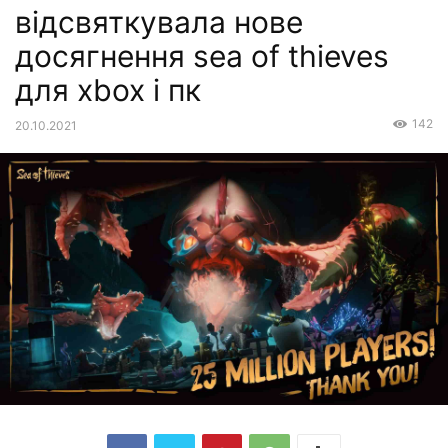
відсвяткувала нове
досягнення sea of thieves
для xbox і пк
142
20.10.2021