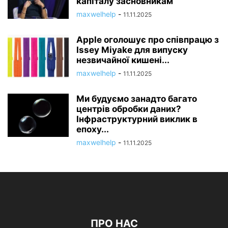
капіталу засновникам
maxwelhelp
-
11.11.2025
Apple оголошує про співпрацю з
Issey Miyake для випуску
незвичайної кишені...
maxwelhelp
-
11.11.2025
Ми будуємо занадто багато
центрів обробки даних?
Інфраструктурний виклик в
епоху...
maxwelhelp
-
11.11.2025
ПРО НАС