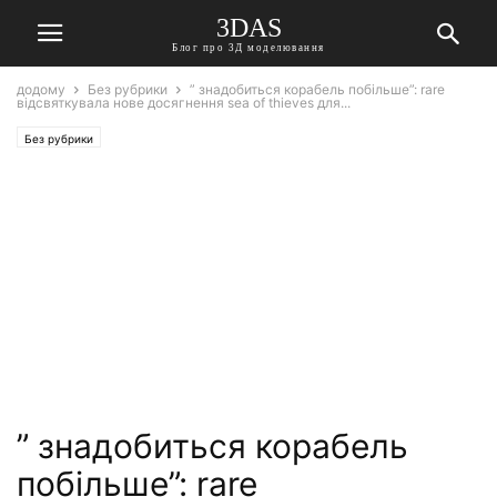
3DAS
Блог про 3Д моделювання
додому
Без рубрики
” знадобиться корабель побільше”: rare
відсвяткувала нове досягнення sea of thieves для...
Без рубрики
” знадобиться корабель
побільше”: rare