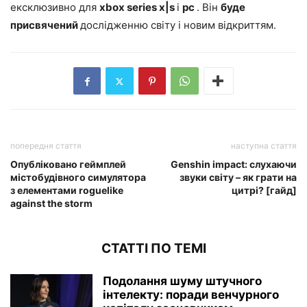
ексклюзивно для
xbox series x|s
і
pc
. Він
буде
присвячений
дослідженню світу і новим відкриттям.
попередня стаття
наступна стаття
Опубліковано геймплей
Genshin impact: слухаючи
містобудівного симулятора
звуки світу – як грати на
з елементами roguelike
цитрі? [гайд]
against the storm
СТАТТІ ПО ТЕМІ
Подолання шуму штучного
інтелекту: поради венчурного