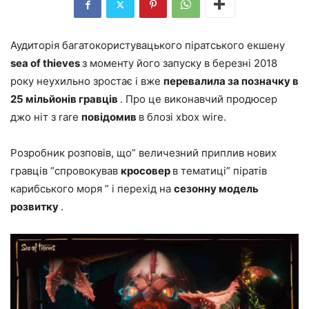
Аудиторія багатокористувацького піратського екшену
sea of thieves
з моменту його запуску в березні 2018
року неухильно зростає і вже
перевалила за позначку в
25 мільйонів гравців
. Про це виконавчий продюсер
джо ніт з rare
повідомив
в блозі xbox wire.
Розробник розповів, що” величезний приплив нових
гравців “спровокував
кросовер
в тематиці” піратів
карибського моря ” і перехід на
сезонну модель
розвитку
.