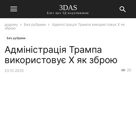
3DAS
Блог про 3Д моделювання
додому
Без рубрики
Адміністрація Трампа використовує X як
зброю
Без рубрики
Адміністрація Трампа
використовує X як зброю
20
23.10.2025