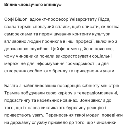
Вплив «повзучого впливу»
Софі Бішоп, ад’юнкт-професор Університету Лідса,
ввела термін «повзучий вплив», щоб описати, як логіка
самореклами та перемішування контенту культури
впливових людей проникла в інші професії, включно з
державною службою. Цей феномен дійсно пояснює,
чому чиновники почали використовувати соціальні
мережі не для інформування громадськості, а для
створення особистого бренду та привернення уваги.
Багато з найвпливовіших посадовців кабінету міністрів
Трампа побудували свою кар’єру в телерадіомовленні,
подкастингу та кабельних новинах. Вони звикли до
того, що їх слова викликають бурхливу реакцію і
привертають увагу. Перенесення такої моделі поведінки
на державну службу призвело до того, що чиновники