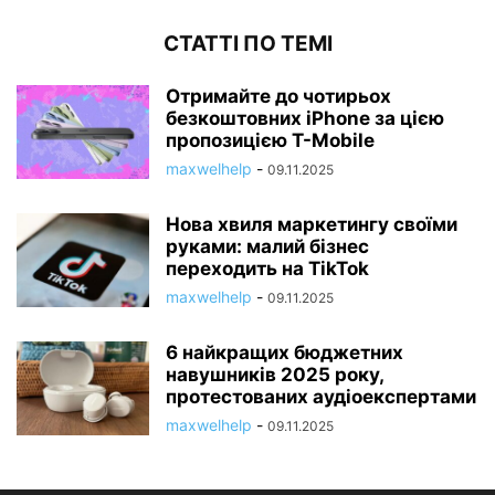
СТАТТІ ПО ТЕМІ
Отримайте до чотирьох
безкоштовних iPhone за цією
пропозицією T-Mobile
maxwelhelp
-
09.11.2025
Нова хвиля маркетингу своїми
руками: малий бізнес
переходить на TikTok
maxwelhelp
-
09.11.2025
6 найкращих бюджетних
навушників 2025 року,
протестованих аудіоекспертами
maxwelhelp
-
09.11.2025