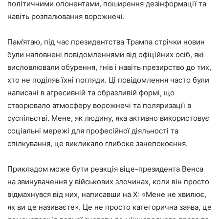
політичними опонентами, поширення дезінформації та
навіть розпалювання ворожнечі.
Пам’ятаю, під час президентства Трампа стрічки новин
були наповнені повідомленнями від офіційних осіб, які
висловлювали обурення, гнів і навіть презирство до тих,
хто не поділяв їхні погляди. Ці повідомлення часто були
написані в агресивній та образливій формі, що
створювало атмосферу ворожнечі та поляризації в
суспільстві. Мене, як людину, яка активно використовує
соціальні мережі для професійної діяльності та
спілкування, це викликало глибоке занепокоєння.
Прикладом може бути реакція віце-президента Венса
на звинувачення у військових злочинах, коли він просто
відмахнувся від них, написавши на X: «Мене не хвилює,
як ви це називаєте». Це не просто категорична заява, це