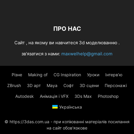
ПРО НАС
Cайт , на якому ви навчитеся 3d моделюванню .
зв'язатися з нами:
maxwelhelp@gmail.com
Різне
Making of
CG Inspiration
Уроки
Інтерв’ю
ZBrush
3D арт
Maya
Софт
3D сцени
Персонажі
Autodesk
Анімація і VFX
3Ds Max
Photoshop
Українська
© https://3das.com.ua - при копіюванні матеріалів посилання
на сайт обов'язкове