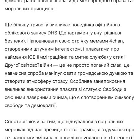
демонстрація повної зневаги до міжнародного права та
моральних принципів.
Ще більшу тривогу викликає поведінка офіційного
облікового запису DHS (Департаменту внутрішньої
безпеки). Наповнювати свою стрічку мемами 4chan,
створеними штучним інтелектом, і плакатами про
наймання ICE (імміграційна та митна служба) у стилі
Другої світової війни — це не просто поганий смак, це
навмисна спроба маніпулювати громадською думкою та
створити атмосферу страху. Особливе занепокоєння
викликає використання плаката зі статуєю Свободи з
сяючими лазерними очима, що є спотворенням символу
свободи та демократії.
Спостерігаючи за тим, що відбувалося в соціальних
мережах під час президентства Трампа, я задумався про
те, наскільки змінилася поведінка урядовців в Інтернеті.