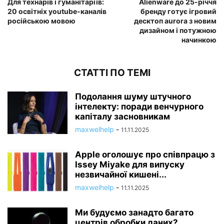
Для технарів і гуманітаріїв:
Alienware до 25-річчя
20 освітніх youtube-каналів
бренду готує ігровий
російською мовою
десктоп aurora з новим
дизайном і потужною
начинкою
СТАТТІ ПО ТЕМІ
Подолання шуму штучного
інтелекту: поради венчурного
капіталу засновникам
maxwelhelp
-
11.11.2025
Apple оголошує про співпрацю з
Issey Miyake для випуску
незвичайної кишені...
maxwelhelp
-
11.11.2025
Ми будуємо занадто багато
центрів обробки даних?