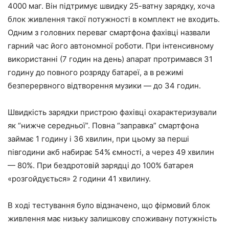
4000 маг. Він підтримує швидку 25-ватну зарядку, хоча
блок живлення такої потужності в комплект не входить.
Одним з головних переваг смартфона фахівці назвали
гарний час його автономної роботи. При інтенсивному
використанні (7 годин на день) апарат протримався 31
годину до повного розряду батареї, а в режимі
безперервного відтворення музики — до 34 годин.
Швидкість зарядки пристрою фахівці охарактеризували
як “нижче середньої”. Повна “заправка” смартфона
займає 1 годину і 36 хвилин, при цьому за перші
півгодини акб набирає 54% ємності, а через 49 хвилин
— 80%. При бездротовій зарядці до 100% батарея
«розгойдується» 2 години 41 хвилину.
В ході тестування було відзначено, що фірмовий блок
живлення має низьку залишкову споживану потужність