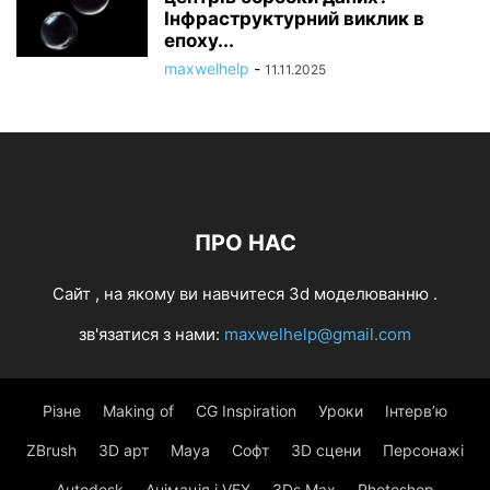
Інфраструктурний виклик в
епоху...
maxwelhelp
-
11.11.2025
ПРО НАС
Cайт , на якому ви навчитеся 3d моделюванню .
зв'язатися з нами:
maxwelhelp@gmail.com
Різне
Making of
CG Inspiration
Уроки
Інтерв’ю
ZBrush
3D арт
Maya
Софт
3D сцени
Персонажі
Autodesk
Анімація і VFX
3Ds Max
Photoshop