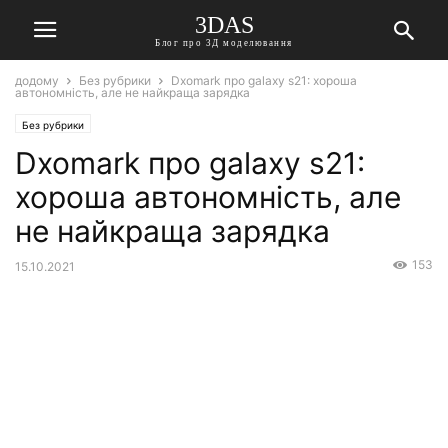
3DAS
Блог про 3Д моделювання
додому
Без рубрики
Dxomark про galaxy s21: хороша
автономність, але не найкраща зарядка
Без рубрики
Dxomark про galaxy s21:
хороша автономність, але
не найкраща зарядка
153
15.10.2021