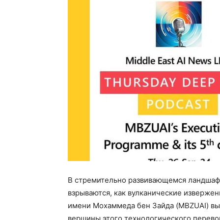
В стремительно развивающемся ландшафт
взрываются, как вулканические извержен
имени Мохаммеда бен Зайда (MBZUAI) выс
вершины этого технологического перевор