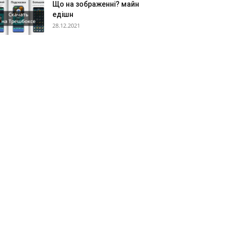
Що на зображенні? майн
едішн
28.12.2021