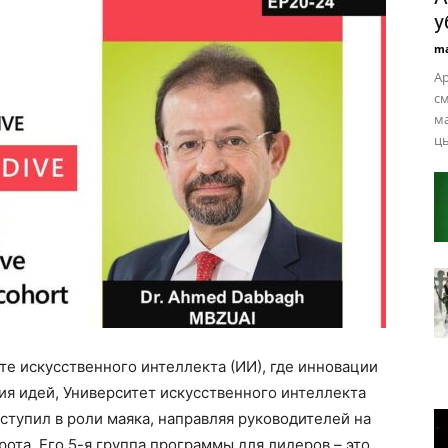
у
ma
Ap
см
ма
ць
е искусственного интеллекта (ИИ), где инновации
ия идей, Университет искусственного интеллекта
тупил в роли маяка, направляя руководителей на
ота. Его 5-я группа программы для лидеров – это