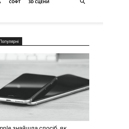
A
СОФТ
3D СЦЕНИ
Популярні
pple знайшла спосіб, як