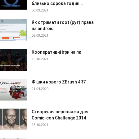
близько сорока годин...
06.09.2021
Як отримати root (рут) права
на android
02.09.2021
Кооперативні ігри на пк
15.10.2021
Фішки нового ZBrush 4R7
21.04.2020
Створення персонажа для
Comic-con Challenge 2014
13.10.2021