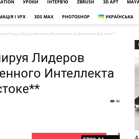
RATION
УРОКИ
ІНТЕРВ’Ю
ZBRUSH
3D АРТ
MAY
МАЦІЯ І VFX
3DS MAX
PHOTOSHOP
УКРАЇНСЬКА
ров Эпохи Искусственного Интеллекта на Ближнем Востоке**
мируя Лидеров
енного Интеллекта
токе**
86
A