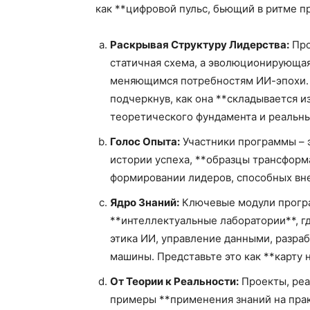
как **цифровой пульс, бьющий в ритме пр
Раскрывая Структуру Лидерства:
Про
статичная схема, а эволюционирующая
меняющимся потребностям ИИ-эпохи. D
подчеркнув, как она **складывается и
теоретического фундамента и реальны
Голос Опыта:
Участники программы – э
истории успеха, **образцы трансфор
формировании лидеров, способных вне
Ядро Знаний:
Ключевые модули програм
**интеллектуальные лаборатории**, г
этика ИИ, управление данными, разраб
машины. Представьте это как **карту
От Теории к Реальности:
Проекты, реа
примеры **применения знаний на прак