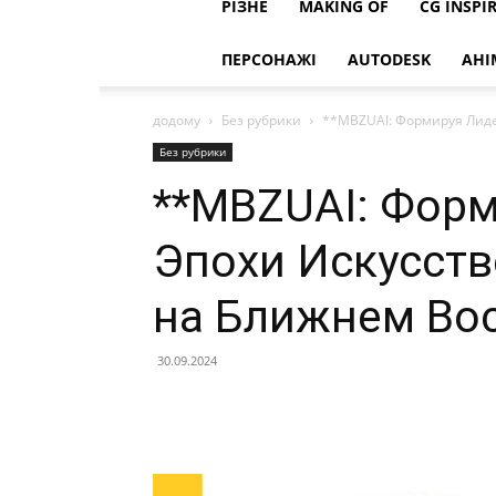
РІЗНЕ
MAKING OF
CG INSPI
ПЕРСОНАЖІ
AUTODESK
АНІ
додому
Без рубрики
**MBZUAI: Формируя Лиде
Без рубрики
**MBZUAI: Фор
Эпохи Искусств
на Ближнем Вос
30.09.2024