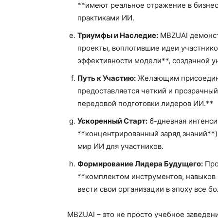
**имеют реальное отражение в бизнес-
практиками ИИ.
Триумфы и Наследие:
MBZUAI демонст
проекты, воплотившие идеи участнико
эффективности модели**, созданной у
Путь к Участию:
Желающим присоедини
предоставляется четкий и прозрачный 
передовой подготовки лидеров ИИ.**
Ускоренный Старт:
6-дневная интенси
**концентрированный заряд знаний**)
мир ИИ для участников.
Формирование Лидера Будущего:
Про
**комплектом инструментов, навыков 
вести свои организации в эпоху все б
MBZUAI – это не просто учебное заведен