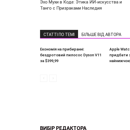
Эхо Мухи в Коде: Этика ИИ-искусства и
Танго с Призраками Наследия
СТАТТІ ПО ТЕМІ
БІЛЬШЕ ВІД АВТОРА
Економія на прибиранні:
Apple Watc
бездротовий пилосос Dyson V11
придбати з
за $399,99
найнижчою
ВИБІР РЕДАКТОРА