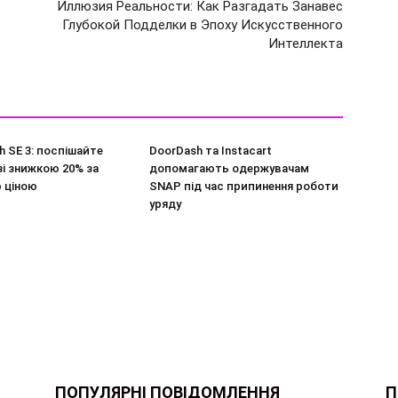
Иллюзия Реальности: Как Разгадать Занавес
Глубокой Подделки в Эпоху Искусственного
Интеллекта
h SE 3: поспішайте
DoorDash та Instacart
і знижкою 20% за
допомагають одержувачам
 ціною
SNAP під час припинення роботи
уряду
ПОПУЛЯРНІ ПОВІДОМЛЕННЯ
П