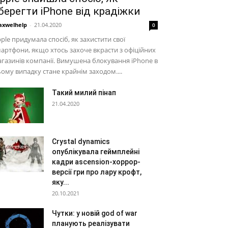
берегти iPhone від крадіжки
xwelhelp
-
21.04.2020
0
ple придумала спосіб, як захистити свої
артфони, якщо хтось захоче вкрасти з офіційних
газинів компанії. Вимушена блокування iPhone в
ому випадку стане крайнім заходом....
Такий милий пінап
21.04.2020
Crystal dynamics
опублікувала геймплейні
кадри ascension-хоррор-
версії гри про лару крофт,
яку...
20.10.2021
Чутки: у новій god of war
планують реалізувати