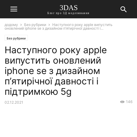
3DAS
Блог про 3Д моделювання
додому
Без рубрики
Наступного року apple випустить
оновлений iphone se з дизайном п’ятирічної давності і...
Без рубрики
Наступного року apple
випустить оновлений
iphone se з дизайном
п’ятирічної давності і
підтримкою 5g
146
02.12.2021