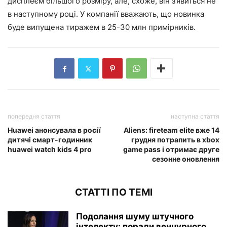
дисплеєм більшого розміру, але, схоже, він з’явиться не
в наступному році. У компанії вважають, що новинка
буде випущена тиражем в 25-30 млн примірників.
попередня стаття
наступна стаття
Huawei анонсувала в росії
Aliens: fireteam elite вже 14
дитячі смарт-годинник
грудня потрапить в xbox
huawei watch kids 4 pro
game pass і отримає друге
сезонне оновлення
СТАТТІ ПО ТЕМІ
Подолання шуму штучного
інтелекту: поради венчурного