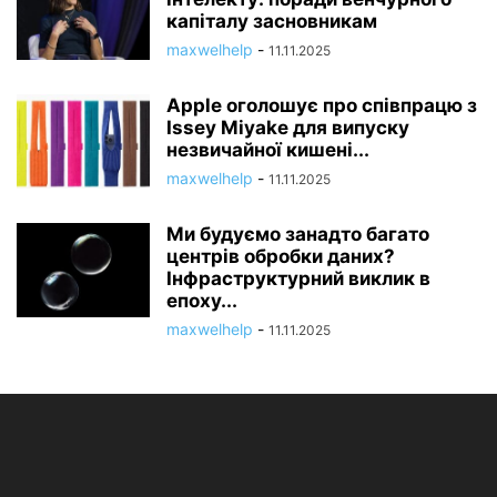
капіталу засновникам
maxwelhelp
-
11.11.2025
Apple оголошує про співпрацю з
Issey Miyake для випуску
незвичайної кишені...
maxwelhelp
-
11.11.2025
Ми будуємо занадто багато
центрів обробки даних?
Інфраструктурний виклик в
епоху...
maxwelhelp
-
11.11.2025