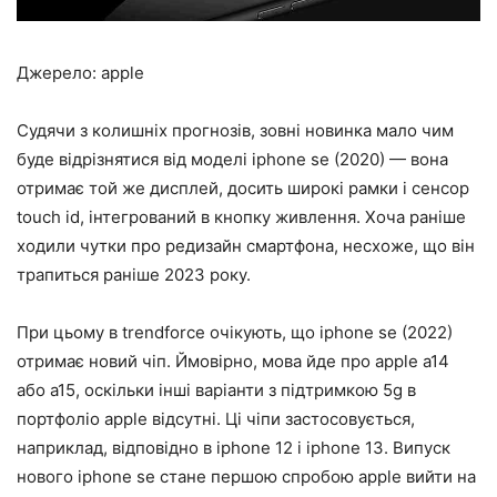
Джерело: apple
Судячи з колишніх прогнозів, зовні новинка мало чим
буде відрізнятися від моделі iphone se (2020) — вона
отримає той же дисплей, досить широкі рамки і сенсор
touch id, інтегрований в кнопку живлення. Хоча раніше
ходили чутки про редизайн смартфона, несхоже, що він
трапиться раніше 2023 року.
При цьому в trendforce очікують, що iphone se (2022)
отримає новий чіп. Ймовірно, мова йде про apple a14
або a15, оскільки інші варіанти з підтримкою 5g в
портфоліо apple відсутні. Ці чіпи застосовується,
наприклад, відповідно в iphone 12 і iphone 13. Випуск
нового iphone se стане першою спробою apple вийти на