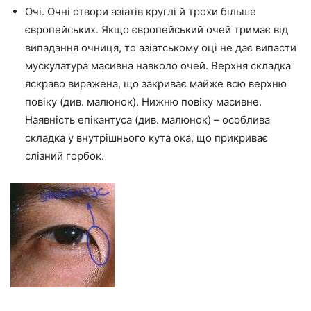
Очі. Очні отвори азіатів круглі й трохи більше
європейських. Якщо європейський очей тримає від
випадання очниця, то азіатському оці не дає випасти
мускулатура масивна навколо очей. Верхня складка
яскраво виражена, що закриває майже всю верхню
повіку (див. малюнок). Нижню повіку масивне.
Наявність епікантуса (див. малюнок) – особлива
складка у внутрішнього кута ока, що прикриває
слізний горбок.