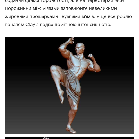
додання деякої горбистості, але не перестарайтеся!
Порожнини між м’язами заповнюйте невеликими
жировими прошарками і вузлами м’язів. Я це все роблю
пензлем Clay з ледве помітною інтенсивністю.