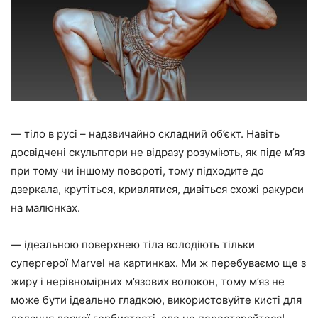
— тіло в русі – надзвичайно складний об’єкт. Навіть
досвідчені скульптори не відразу розуміють, як піде м’яз
при тому чи іншому повороті, тому підходите до
дзеркала, крутіться, кривлятися, дивіться схожі ракурси
на малюнках.
— ідеальною поверхнею тіла володіють тільки
супергерої Marvel на картинках. Ми ж перебуваємо ще з
жиру і нерівномірних м’язових волокон, тому м’яз не
може бути ідеально гладкою, використовуйте кисті для