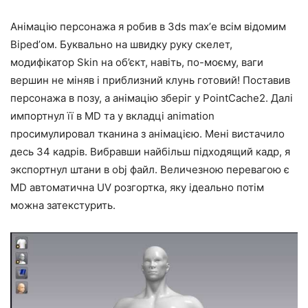
Анімацію персонажа я робив в 3ds max’е всім відомим
Biped’ом. Буквально на швидку руку скелет,
модифікатор Skin на об’єкт, навіть, по-моєму, ваги
вершин не міняв і приблизний клунь готовий! Поставив
персонажа в позу, а анімацію зберіг у PointCache2. Далі
импортнул її в MD та у вкладці animation
просимулировал тканина з анімацією. Мені вистачило
десь 34 кадрів. Вибравши найбільш підходящий кадр, я
экспортнул штани в obj файл. Величезною перевагою є
MD автоматична UV розгортка, яку ідеально потім
можна затекстурить.