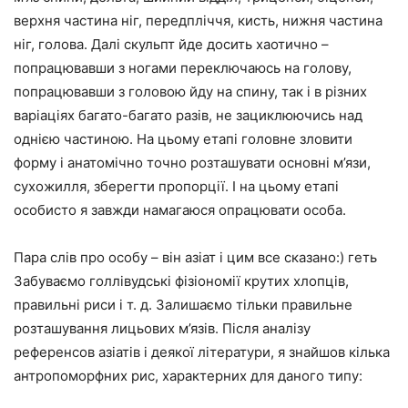
верхня частина ніг, передпліччя, кисть, нижня частина
ніг, голова. Далі скульпт йде досить хаотично –
попрацювавши з ногами переключаюсь на голову,
попрацювавши з головою йду на спину, так і в різних
варіаціях багато-багато разів, не зациклюючись над
однією частиною. На цьому етапі головне зловити
форму і анатомічно точно розташувати основні м’язи,
сухожилля, зберегти пропорції. І на цьому етапі
особисто я завжди намагаюся опрацювати особа.
Пара слів про особу – він азіат і цим все сказано:) геть
Забуваємо голлівудські фізіономії крутих хлопців,
правильні риси і т. д. Залишаємо тільки правильне
розташування лицьових м’язів. Після аналізу
референсов азіатів і деякої літератури, я знайшов кілька
антропоморфних рис, характерних для даного типу: