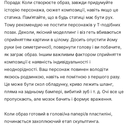
Порада: Коли створюєте образ, завжди придумуйте
історію персонажа, сюжет композиції, навіть якщо це
статика. Пам’ятайте, що в будь статиці має бути рух.
Тому рекомендую не постити персонажів у Т-подібних
позах. Деколи, якісний моделлинг і віз геть вбиваються
сприйняттям картини в цілому. Досить опустити йому
руки (не симетрично!), повернути голову і ви побачите,
як заграє образ. Іншим важливим фактором сприйняття
композиції є наявність індивідуальності і
неоднорідності. Ваш персонаж повинен володіти
якоюсь родзинкою, навіть не помітною з першого разу.
Це може бути скол обладунку, криво лежить шланг,
пляма на задньому бампері, вибитий зуб і т. д. Очі все це
пропускають, але мозок бачить і формує враження.
Коли образ готовий в голові/на папері/в пластиліні,
починається захоплюючий етап скульптинга.