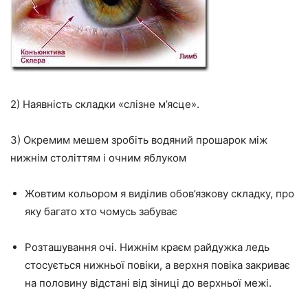
2) Наявність складки «слізне м’ясце».
3) Окремим мешем зробіть водяний прошарок між
нижнім століттям і очним яблуком
Жовтим кольором я виділив обов’язкову складку, про
яку багато хто чомусь забуває
Розташування очі. Нижнім краєм райдужка ледь
стосується нижньої повіки, а верхня повіка закриває
на половину відстані від зіниці до верхньої межі.