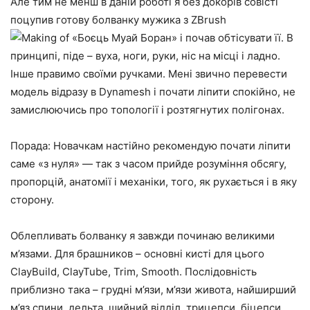
Але тим не менш в даній роботі я без докорів совісті
поцупив готову болванку мужика з ZBrush
і почав обтісувати її. В
принципі, піде – вуха, ноги, руки, ніс на місці і ладно.
Інше правимо своїми ручками. Мені звично перевести
модель відразу в Dynamesh і почати ліпити спокійно, не
замислюючись про топології і розтягнутих полігонах.
Порада: Новачкам настійно рекомендую почати ліпити
саме «з нуля» — так з часом прийде розуміння обсягу,
пропорцій, анатомії і механіки, того, як рухається і в яку
сторону.
Облепливать болванку я завжди починаю великими
м’язами. Для брашников – основні кисті для цього
ClayBuild, ClayTube, Trim, Smooth. Послідовність
приблизно така – грудні м’язи, м’язи живота, найширший
м’яз спини, дельта, шийний відділ, трицепси, біцепси,