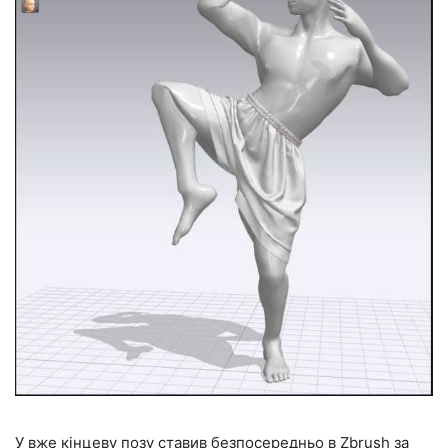
У вже кінцеву позу ставив безпосередньо в Zbrush за