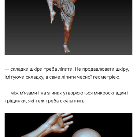
— складки шкіри треба ліпити. Не продавлювати шкіру,
імітуючи складку, а саме ліпити чесної геометрією.
— між м’язами і на згинах утворюються микроскладки і
тріщинки, які теж треба скульптить.