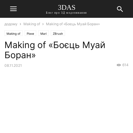
3DAS
Блог про 3Д моделювання
додому
Making of
Making of «Боєць Муай Боран»
Making of
Різне
Mari
ZBrush
Making of «Боєць Муай
Боран»
614
08.11.2021