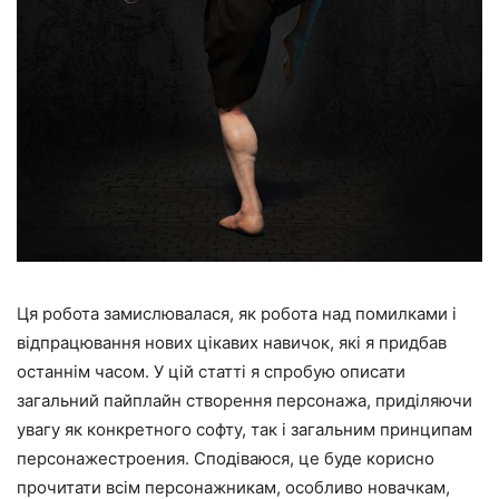
Ця робота замислювалася, як робота над помилками і
відпрацювання нових цікавих навичок, які я придбав
останнім часом. У цій статті я спробую описати
загальний пайплайн створення персонажа, приділяючи
увагу як конкретного софту, так і загальним принципам
персонажестроения. Сподіваюся, це буде корисно
прочитати всім персонажникам, особливо новачкам,