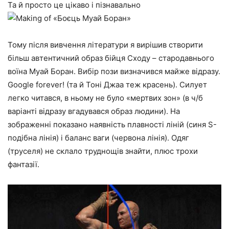
Та й просто це цікаво і пізнавально
Тому після вивчення літератури я вирішив створити
більш автентичний образ бійця Сходу – стародавнього
воїна Муай Боран. Вибір пози визначився майже відразу.
Google forever! (та й Тоні Джаа теж красень). Силует
легко читався, в ньому не було «мертвих зон» (в ч/б
варіанті відразу вгадувався образ людини). На
зображенні показано наявність плавності ліній (синя S-
подібна лінія) і баланс ваги (червона лінія). Одяг
(труселя) не склало труднощів знайти, плюс трохи
фантазії.