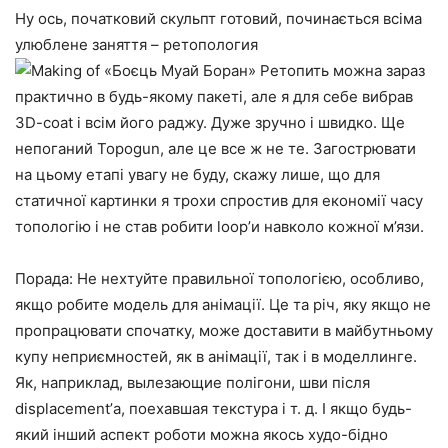
Ну ось, початковий скульпт готовий, починається всіма
улюблене заняття – ретопология
Ретопить можна зараз
практично в будь-якому пакеті, але я для себе вибрав
3D-coat і всім його раджу. Дуже зручно і швидко. Ще
непоганий Topogun, але це все ж не те. Загострювати
на цьому етапі увагу не буду, скажу лише, що для
статичної картинки я трохи спростив для економії часу
топологію і не став робити loop’и навколо кожної м’язи.
Порада: Не нехтуйте правильної топологією, особливо,
якщо робите модель для анімації. Це та річ, яку якщо не
пропрацювати спочатку, може доставити в майбутньому
купу неприємностей, як в анімації, так і в моделлинге.
Як, наприклад, вылезающие полігони, шви після
displacement’а, поехавшая текстура і т. д. І якщо будь-
який інший аспект роботи можна якось худо-бідно