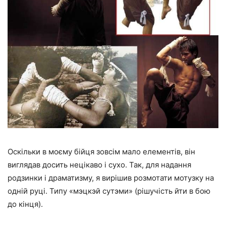
Оскільки в моєму бійця зовсім мало елементів, він
виглядав досить нецікаво і сухо. Так, для надання
родзинки і драматизму, я вирішив розмотати мотузку на
одній руці. Типу «мэцкэй сутэми» (рішучість йти в бою
до кінця).