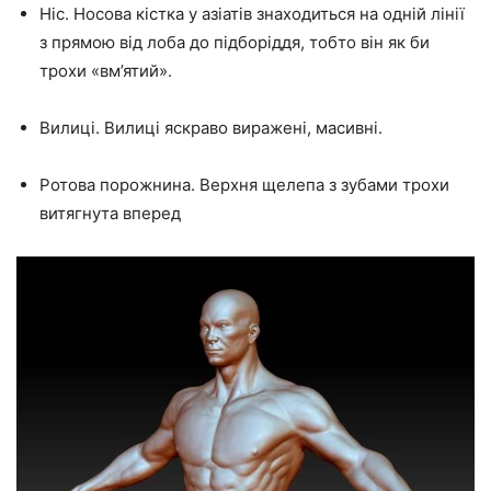
Ніс. Носова кістка у азіатів знаходиться на одній лінії
з прямою від лоба до підборіддя, тобто він як би
трохи «вм’ятий».
Вилиці. Вилиці яскраво виражені, масивні.
Ротова порожнина. Верхня щелепа з зубами трохи
витягнута вперед