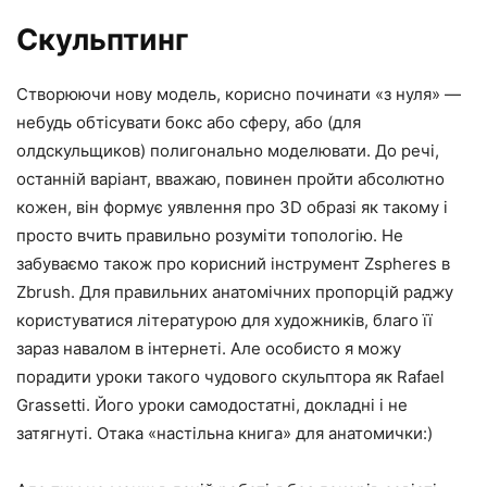
Скульптинг
Створюючи нову модель, корисно починати «з нуля» —
небудь обтісувати бокс або сферу, або (для
олдскульщиков) полигонально моделювати. До речі,
останній варіант, вважаю, повинен пройти абсолютно
кожен, він формує уявлення про 3D образі як такому і
просто вчить правильно розуміти топологію. Не
забуваємо також про корисний інструмент Zspheres в
Zbrush. Для правильних анатомічних пропорцій раджу
користуватися літературою для художників, благо її
зараз навалом в інтернеті. Але особисто я можу
порадити уроки такого чудового скульптора як Rafael
Grassetti. Його уроки самодостатні, докладні і не
затягнуті. Отака «настільна книга» для анатомички:)