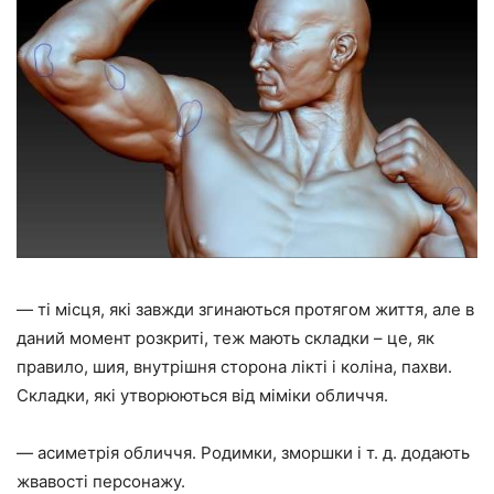
— ті місця, які завжди згинаються протягом життя, але в
даний момент розкриті, теж мають складки – це, як
правило, шия, внутрішня сторона лікті і коліна, пахви.
Складки, які утворюються від міміки обличчя.
— асиметрія обличчя. Родимки, зморшки і т. д. додають
жвавості персонажу.