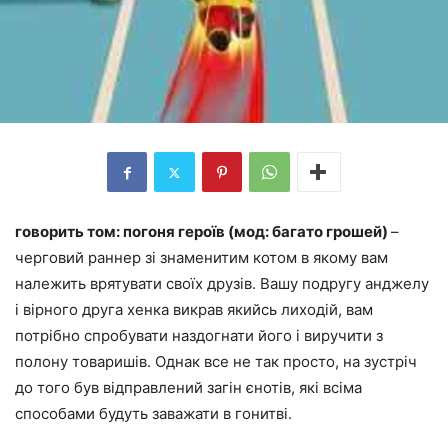
говорить том: погоня героїв (мод: багато грошей)
–
черговий раннер зі знаменитим котом в якому вам
належить врятувати своїх друзів. Вашу подругу анджелу
і вірного друга хенка викрав якийсь лиходій, вам
потрібно спробувати наздогнати його і виручити з
полону товаришів. Однак все не так просто, на зустріч
до того був відправлений загін єнотів, які всіма
способами будуть заважати в гонитві.