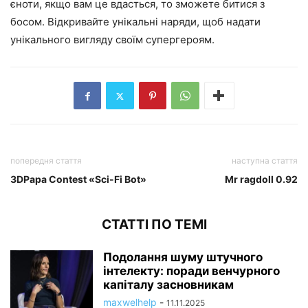
єноти, якщо вам це вдасться, то зможете битися з
босом. Відкривайте унікальні наряди, щоб надати
унікального вигляду своїм супергероям.
попередня стаття
наступна стаття
3DPapa Contest «Sci-Fi Bot»
Mr ragdoll 0.92
СТАТТІ ПО ТЕМІ
Подолання шуму штучного
інтелекту: поради венчурного
капіталу засновникам
maxwelhelp
-
11.11.2025