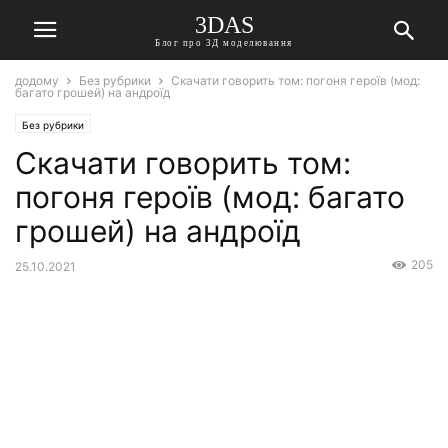
3DAS
Блог про 3Д моделювання
додому
Без рубрики
Скачати говорить том: погоня героїв (мод:
багато грошей) на андроїд
Без рубрики
Скачати говорить том:
погоня героїв (мод: багато
грошей) на андроїд
205
25.10.2021