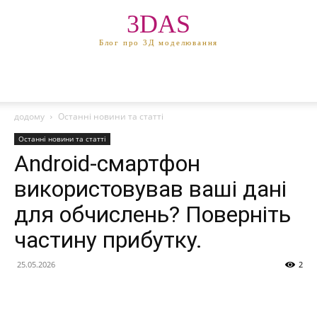
3DAS
Блог про 3Д моделювання
додому
Останні новини та статті
Останні новини та статті
Android-смартфон
використовував ваші дані
для обчислень? Поверніть
частину прибутку.
25.05.2026
2