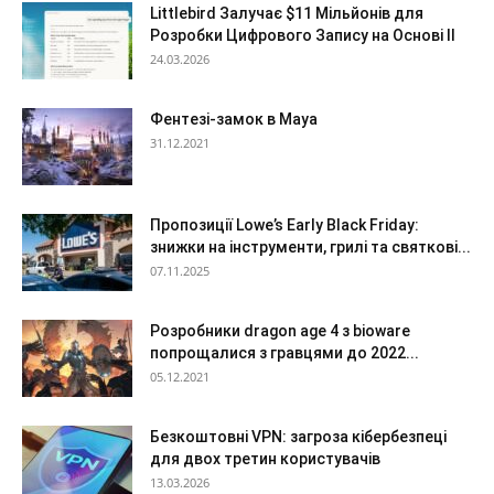
Littlebird Залучає $11 Мільйонів для
Розробки Цифрового Запису на Основі ІІ
24.03.2026
Фентезі-замок в Maya
31.12.2021
Пропозиції Lowe’s Early Black Friday:
знижки на інструменти, грилі та святкові...
07.11.2025
Розробники dragon age 4 з bioware
попрощалися з гравцями до 2022...
05.12.2021
Безкоштовні VPN: загроза кібербезпеці
для двох третин користувачів
13.03.2026