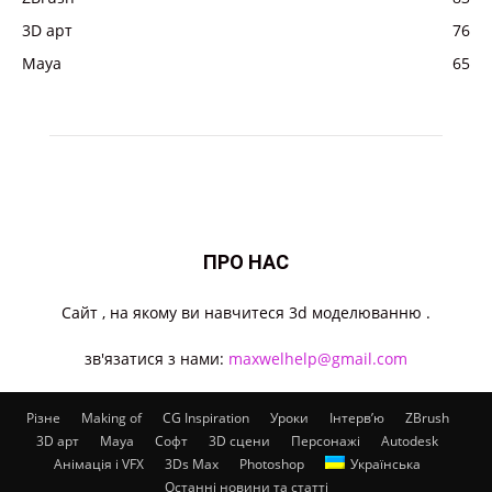
3D арт
76
Maya
65
ПРО НАС
Cайт , на якому ви навчитеся 3d моделюванню .
зв'язатися з нами:
maxwelhelp@gmail.com
Різне
Making of
CG Inspiration
Уроки
Інтерв’ю
ZBrush
3D арт
Maya
Софт
3D сцени
Персонажі
Autodesk
Анімація і VFX
3Ds Max
Photoshop
Українська
Останні новини та статті