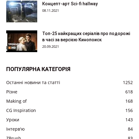
Концепт-арт Sci-fi hallway
08.11.2021
Топ-25 найкращих серіалів про подорожі
в часі за версією Кинопоиск
20.09.2021
ПОПУЛЯРНА КАТЕГОРІЯ
Останні новини та статті
1252
Різне
618
Making of
168
CG Inspiration
156
Уроки
143
Інтерв'ю
84
ZBrush
83