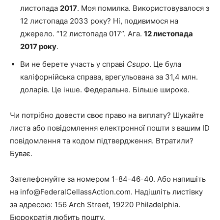
листопада
2017
. Моя помилка. Використовувалося з
12 листопада 2033 року? Ні, подивимося на
джерело. “12 листопада 017”. Ага.
12 листопада
2017 року
.
Ви не берете участь у справі
Csupo
. Це була
каліфорнійська справа, врегульована за 31,4 млн.
доларів. Це інше. Федеральне. Більше широке.
Чи потрібно довести своє право на виплату? Шукайте
листа або повідомлення електронної пошти з вашим ID
повідомлення та кодом підтвердження. Втратили?
Буває.
Зателефонуйте за номером 1-84-46-40. Або напишіть
на info@FederalCellassAction.com. Надішліть листівку
за адресою: 156 Arch Street, 19220 Philadelphia.
Бюрократія любить пошту.