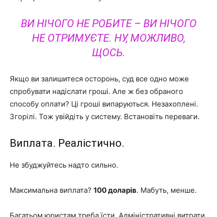
ВИ НІЧОГО НЕ РОБИТЕ – ВИ НІЧОГО
НЕ ОТРИМУЄТЕ. НУ, МОЖЛИВО,
ЩОСЬ.
Якщо ви залишитеся осторонь, суд все одно може
спробувати надіслати гроші. Але ж без обраного
способу оплати? Ці гроші випаруються. Незахоплені.
Згорілі. Тож увійдіть у систему. Встановіть переваги.
Виплата. Реалістично.
Не збуджуйтесь надто сильно.
Максимальна виплата?
100 доларів
. Мабуть, менше.
Багатьом юристам треба їсти. Адміністративні витрати