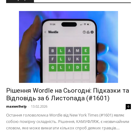
Рішення Wordle на Сьогодні: Підказки та
Відповідь за 6 Листопада (#1601)
maxwelhelp
-
13.02.2026
0
Остання головоломка Wordle від New York Times (#1601) являє
собою помірну складність. Рішення, КАМУФЛЯЖ, є незвичайним
словом, яке може вимагати кількох спроб деяких гравців....