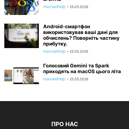
maxwelhelp
-
25.05.2026
Android-смартфон
використовував ваші дані для
обчислень? Поверніть частину
прибутку.
maxwelhelp
-
25.05.2026
Голосовий Gemini та Spark
приходять на macOS цього літа
maxwelhelp
-
25.05.2026
ПРО НАС