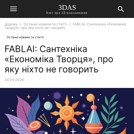
3DAS
Блог про 3Д моделювання
додому
Останні новини та статті
FABLAI: Сантехніка «Економіка
Творця», про яку ніхто не говорить
Останні новини та статті
FABLAI: Сантехніка
«Економіка Творця», про
яку ніхто не говорить
24.05.2026