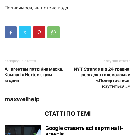
Подивимося, чи потече вода.
попередня стаття
наступна стаття
AI-агентам потрібна маска.
NYT Strands від 24 травня:
Компанія Norton з цим
розгадка головоломки
згодна
«Повертається,
крутиться…»
maxwelhelp
СТАТТІ ПО ТЕМІ
Google ставить всі карти на ІІ-
агентів