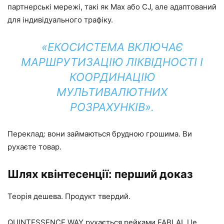
партнерські мережі, такі як Max або CJ, але адаптований
для індивідуального трафіку.
«ЕКОСИСТЕМА ВКЛЮЧАЄ
МАРШРУТИЗАЦІЮ ЛІКВІДНОСТІ І
КООРДИНАЦІЮ
МУЛЬТИВАЛЮТНИХ
РОЗРАХУНКІВ».
Переклад: вони займаються брудною грошима. Ви
рухаєте товар.
Шлях квінтесенції: перший доказ
Теорія дешева. Продукт твердий.
QUINTESSENCE WAY рухається рейками FABLAI. Це