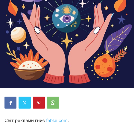
Світ реклами гниє
fablai.com
.